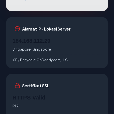
Alamat IP · Lokasi Server
184.168.112.29
Singapore · Singapore
ISP / Penyedia:
GoDaddy.com, LLC
Sertifikat SSL
HTTPS Valid
R12