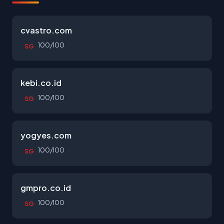
cvastro.com
100/100
SG
kebi.co.id
100/100
SG
yogyes.com
100/100
SG
gmpro.co.id
100/100
SG