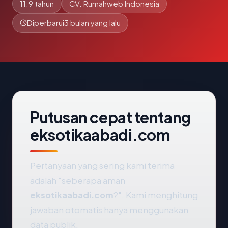
11.9 tahun
CV. Rumahweb Indonesia
Diperbarui
3 bulan yang lalu
Putusan cepat tentang
eksotikaabadi.com
Pertanyaan yang sering kami terima
adalah "seberapa aman
eksotikaabadi.com
?". Kami menghitung
jawaban otomatis hanya menggunakan
data publik.