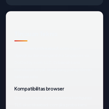
Tinjauan Teknis
Domain
eksotikaabadi.com
dapat
dijangkau dan mengarah ke Singapore via
GoDaddy.com, LLC. Di bawah kami
menelusuri sinyal-sinyal yang paling relevan
satu per satu.
Kompatibilitas browser
Browser umum akan menerima konfigurasi
TLS eksotikaabadi.com jika probe kami