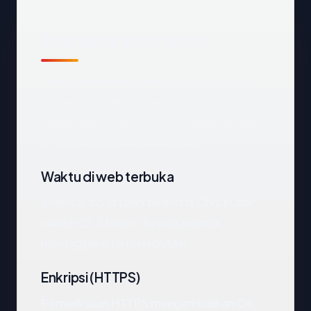
Apa yang kami amati
Melihat
enerplus.co.id
dari luar, titik data
terpenting adalah negara hosting
(Indonesia), status SSL (OK), dan registrar
(PT Digital Registra Indonesia).
Waktu di web terbuka
enerplus.co.id telah terlihat di DNS publik
sekitar 23.3 tahun. Itu cukup untuk
meninggalkan jejak reputasi.
Enkripsi (HTTPS)
Pemeriksaan HTTPS mengembalikan OK.