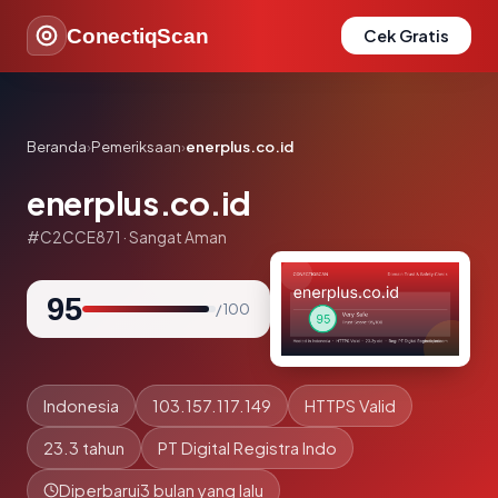
ConectiqScan
Cek Gratis
Beranda
›
Pemeriksaan
›
enerplus.co.id
enerplus.co.id
#C2CCE871 · Sangat Aman
95
/ 100
Indonesia
103.157.117.149
HTTPS Valid
23.3 tahun
PT Digital Registra Indo
Diperbarui
3 bulan yang lalu