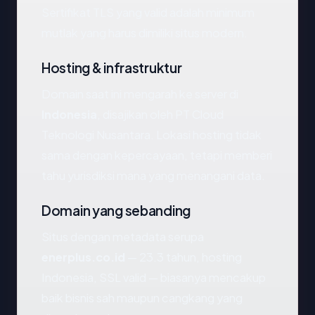
Sertifikat TLS yang valid adalah minimum
mutlak yang harus dimiliki situs modern.
Hosting & infrastruktur
Domain saat ini mengarah ke server di
Indonesia
, disajikan oleh PT Cloud
Teknologi Nusantara. Lokasi hosting tidak
sama dengan kepercayaan, tetapi memberi
tahu yurisdiksi mana yang menangani data.
Domain yang sebanding
Situs dengan metadata serupa
enerplus.co.id
— 23.3 tahun, hosting
Indonesia, SSL valid — biasanya mencakup
baik bisnis sah maupun cangkang yang