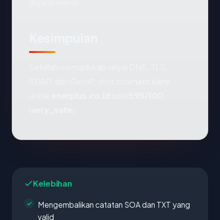
diganti merek.
Kesimpulan
Setelah memadukan sinyal DNS, TLS,
RDAP, dan GeoIP, skor otomatis kami
untuk
enerplus.co.id
ada di
95/100
(
very_safe
).
Kelebihan
Mengembalikan catatan SOA dan TXT yang
valid