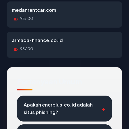
medanrentcar.com
95/100
ID
armada-finance.co.id
95/100
ID
Pertanyaan Umum
Apakah enerplus.co.id adalah
situs phishing?