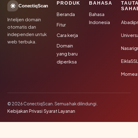
PRODUK
BAHASA
TAUT
ConectiqScan
SAHA
Beranda
Bahasa
Intelijen domain
Indonesia
Abadip
Fitur
otomatis dan
independen untuk
Cara kerja
Univer
web terbuka.
Domain
Nasarig
yang baru
EiklaSS
diperiksa
Momea
© 2026 ConectiqScan. Semua hak dilindungi.
Kebijakan Privasi
·
Syarat Layanan