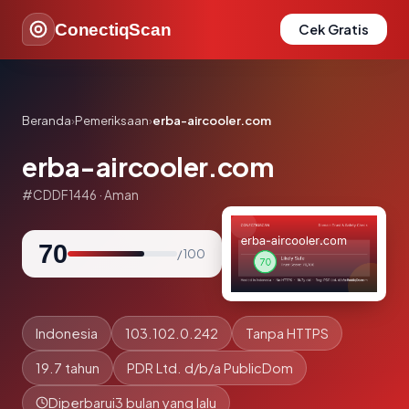
ConectiqScan
Cek Gratis
Beranda
›
Pemeriksaan
›
erba-aircooler.com
erba-aircooler.com
#CDDF1446 · Aman
70
/ 100
Indonesia
103.102.0.242
Tanpa HTTPS
19.7 tahun
PDR Ltd. d/b/a PublicDom
Diperbarui
3 bulan yang lalu