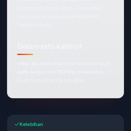
membuktikan situs aman — hanya bisa
menunjukkan apakah situs mengikuti
standar industri.
Dalam satu kalimat
erba-aircooler.com
saat ini berperingkat
safe
dengan skor
70/100
, berdasarkan
murni fakta infrastruktur publik.
Kelebihan