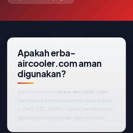
Apakah erba-
aircooler.com aman
digunakan?
Kami memeriksa
erba-aircooler.com
terhadap beberapa sumber data publik
— DNS, SSL, RDAP — untuk memberikan
gambaran independen dan otomatis.