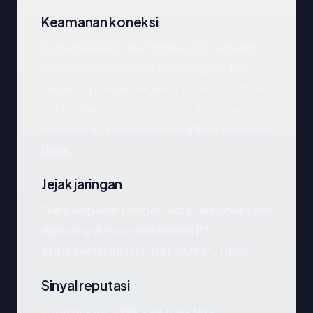
Keamanan koneksi
Kami melakukan handshake TLS terhadap
erba-aircooler.com dan mendapat: No.
Digabung dengan registrar (PDR Ltd. d/b/a
PublicDomainRegistry.com) dan negara
(Indonesia), ini memberi tampilan keamanan
dasar.
Jejak jaringan
Dari perspektif jaringan, erba-aircooler.com
dihosting di Indonesia melalui PT
ARDETAMEDIA GLOBAL KOMPUTINDO.
Sinyal reputasi
Infrastruktur publik saja tidak bisa