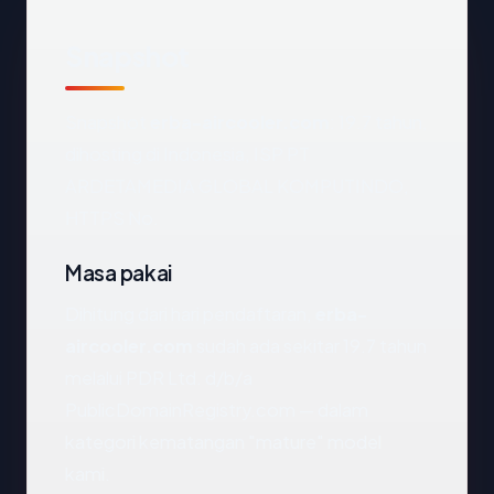
Snapshot
Snapshot
erba-aircooler.com
: 19.7 tahun,
dihosting di Indonesia, ISP PT
ARDETAMEDIA GLOBAL KOMPUTINDO,
HTTPS No.
Masa pakai
Dihitung dari hari pendaftaran,
erba-
aircooler.com
sudah ada sekitar 19.7 tahun
melalui PDR Ltd. d/b/a
PublicDomainRegistry.com — dalam
kategori kematangan "mature" model
kami.