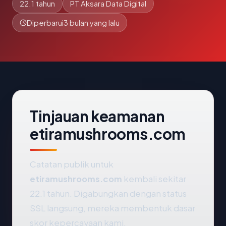
22.1 tahun
PT Aksara Data Digital
Diperbarui
3 bulan yang lalu
Tinjauan keamanan
etiramushrooms.com
Catatan publik untuk
etiramushrooms.com
kembali sekitar
22.1 tahun. Digabungkan dengan status
SSL langsung, mereka membentuk dasar
skor kepercayaan kami.