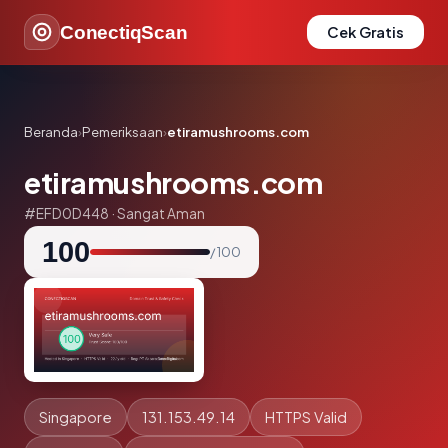
ConectiqScan
Cek Gratis
Beranda
›
Pemeriksaan
›
etiramushrooms.com
etiramushrooms.com
#EFD0D448 · Sangat Aman
100
/ 100
Singapore
131.153.49.14
HTTPS Valid