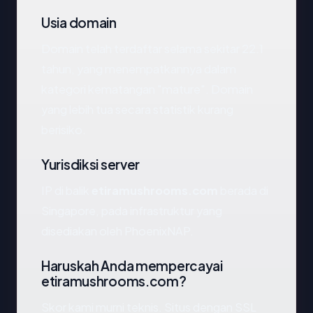
Usia domain
Domain telah terdaftar selama sekitar 22.1
tahun, yang menempatkannya dalam
kategori kematangan "mature". Domain
yang lebih tua secara statistik kurang
berisiko.
Yurisdiksi server
IP di balik
etiramushrooms.com
berada di
Singapore, pada infrastruktur yang
disediakan oleh PhoenixNAP.
Haruskah Anda mempercayai
etiramushrooms.com?
Skor kami murni teknis. Situs dengan SSL