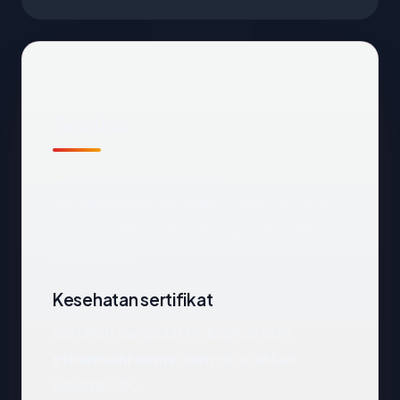
Sekilas
Cara tercepat membaca
etiramushrooms.com
: negara Singapore,
usia 22.1 tahun, SSL OK, registrar PT Aksara
Data Digital.
Kesehatan sertifikat
Sertifikat yang saat ini disajikan oleh
etiramushrooms.com
dipecahkan
sebagai: OK.