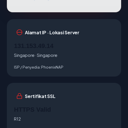
Alamat IP · Lokasi Server
131.153.49.14
Singapore · Singapore
ISP / Penyedia:
PhoenixNAP
Sertifikat SSL
HTTPS Valid
R12