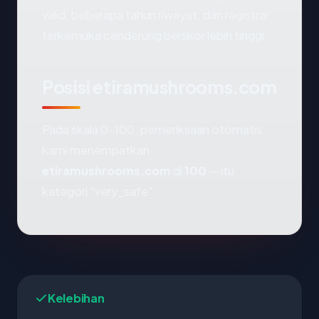
valid, beberapa tahun riwayat, dan registrar
terkemuka cenderung berskor lebih tinggi.
Posisi etiramushrooms.com
Pada skala 0-100, pemeriksaan otomatis
kami menempatkan
etiramushrooms.com
di
100
— itu
kategori "very_safe".
Kelebihan