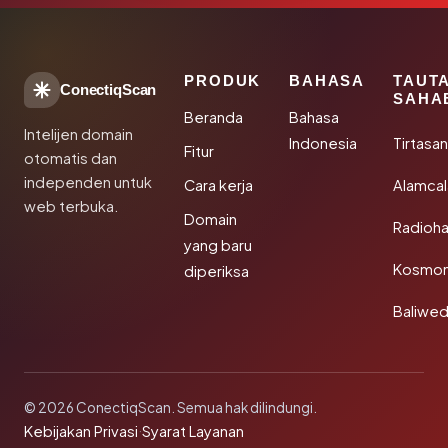
PRODUK
BAHASA
TAUT
ConectiqScan
SAHA
Beranda
Bahasa
Intelijen domain
Indonesia
Tirtasa
Fitur
otomatis dan
independen untuk
Cara kerja
Alamca
web terbuka.
Domain
Radioh
yang baru
Kosmon
diperiksa
Baliwe
© 2026 ConectiqScan. Semua hak dilindungi.
Kebijakan Privasi
·
Syarat Layanan