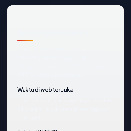
Apa yang kami amati
Melihat
ford.co.id
dari luar, titik data
terpenting adalah negara hosting
(Singapore), status SSL (OK), dan registrar
(PT Digital Registra Indonesia).
Waktu di web terbuka
ford.co.id telah terlihat di DNS publik sekitar
24.2 tahun. Itu cukup untuk meninggalkan
jejak reputasi.