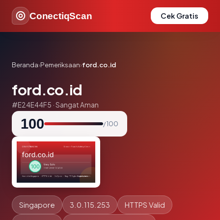
ConectiqScan
Cek Gratis
Beranda
›
Pemeriksaan
›
ford.co.id
ford.co.id
#E24E44F5 · Sangat Aman
100
/ 100
Singapore
3.0.115.253
HTTPS Valid