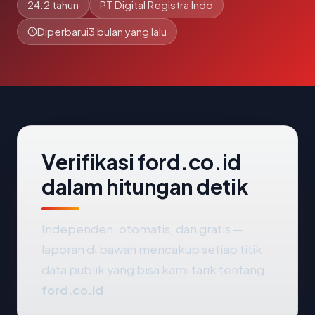
24.2 tahun
PT Digital Registra Indo
Diperbarui
3 bulan yang lalu
Verifikasi ford.co.id
dalam hitungan detik
Independen, otomatis, dan gratis —
laporan di bawah mencakup setiap titik
data publik yang bisa kami tarik tentang
ford.co.id
.