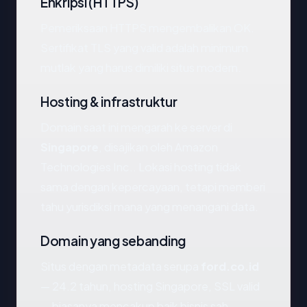
Enkripsi (HTTPS)
Pemeriksaan HTTPS mengembalikan OK.
Sertifikat TLS yang valid adalah minimum
mutlak yang harus dimiliki situs modern.
Hosting & infrastruktur
Domain saat ini mengarah ke server di
Singapore
, disajikan oleh Amazon
Technologies Inc.. Lokasi hosting tidak
sama dengan kepercayaan, tetapi memberi
tahu yurisdiksi mana yang menangani data.
Domain yang sebanding
Situs dengan metadata serupa
ford.co.id
— 24.2 tahun, hosting Singapore, SSL valid
— biasanya mencakup baik bisnis sah