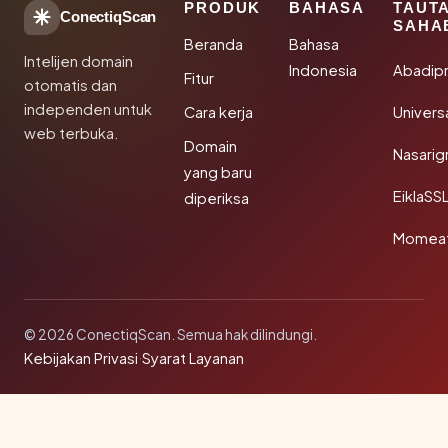
PRODUK
BAHASA
TAUT
ConectiqScan
SAHA
Beranda
Bahasa
Intelijen domain
Indonesia
Abadip
Fitur
otomatis dan
independen untuk
Cara kerja
Univer
web terbuka.
Domain
Nasarig
yang baru
EiklaSS
diperiksa
Momea
© 2026 ConectiqScan. Semua hak dilindungi.
Kebijakan Privasi
·
Syarat Layanan