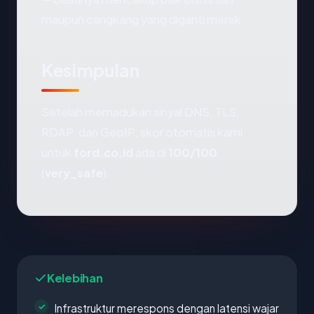
maupun cangkang yang diganti merek.
Kesimpulan
Setelah memadukan sinyal DNS, TLS,
RDAP, dan GeoIP, skor otomatis kami
untuk
ford.co.id
ada di
100/100
(
very_safe
).
Kelebihan
Infrastruktur merespons dengan latensi wajar