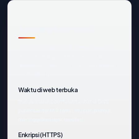
Apa yang kami amati
Melihat
frangipanibali.com
dari luar, titik
data terpenting adalah negara hosting
(Indonesia), status SSL (OK), dan registrar
(OnlineNIC, Inc.).
Waktu di web terbuka
frangipanibali.com telah terlihat di DNS
publik sekitar 17.9 tahun. Itu cukup untuk
meninggalkan jejak reputasi.
Enkripsi (HTTPS)