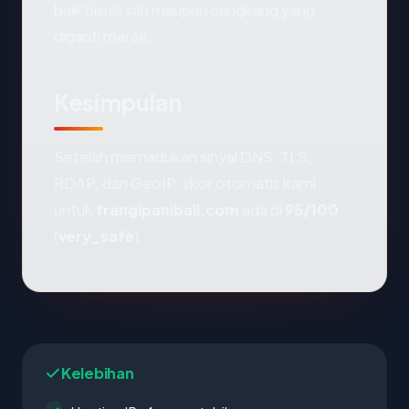
baik bisnis sah maupun cangkang yang
diganti merek.
Kesimpulan
Setelah memadukan sinyal DNS, TLS,
RDAP, dan GeoIP, skor otomatis kami
untuk
frangipanibali.com
ada di
95/100
(
very_safe
).
Kelebihan