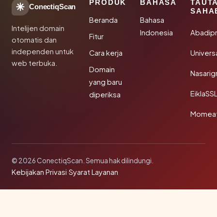
PRODUK
BAHASA
TAUT
ConectiqScan
SAHA
Beranda
Bahasa
Intelijen domain
Indonesia
Abadip
Fitur
otomatis dan
independen untuk
Cara kerja
Univer
web terbuka.
Domain
Nasarig
yang baru
EiklaSS
diperiksa
Momea
© 2026 ConectiqScan. Semua hak dilindungi.
Kebijakan Privasi
·
Syarat Layanan