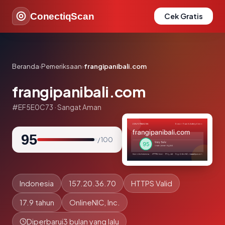
ConectiqScan
Cek Gratis
Beranda
›
Pemeriksaan
›
frangipanibali.com
frangipanibali.com
#EF5E0C73 · Sangat Aman
95
/ 100
Indonesia
157.20.36.70
HTTPS Valid
17.9 tahun
OnlineNIC, Inc.
Diperbarui
3 bulan yang lalu