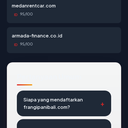
medanrentcar.com
95/100
ID
armada-finance.co.id
95/100
ID
Pertanyaan Umum
Siapa yang mendaftarkan
frangipanibali.com?