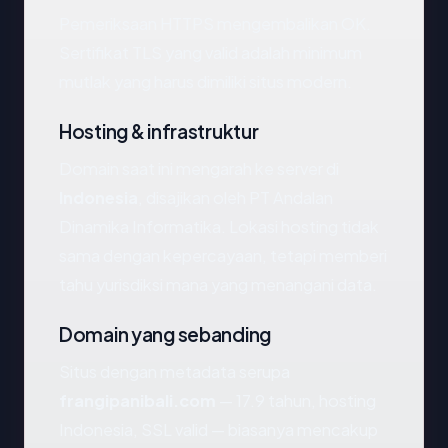
Pemeriksaan HTTPS mengembalikan OK.
Sertifikat TLS yang valid adalah minimum
mutlak yang harus dimiliki situs modern.
Hosting & infrastruktur
Domain saat ini mengarah ke server di
Indonesia
, disajikan oleh PT Andalan
Dinamika Informatika. Lokasi hosting tidak
sama dengan kepercayaan, tetapi memberi
tahu yurisdiksi mana yang menangani data.
Domain yang sebanding
Situs dengan metadata serupa
frangipanibali.com
— 17.9 tahun, hosting
Indonesia, SSL valid — biasanya mencakup