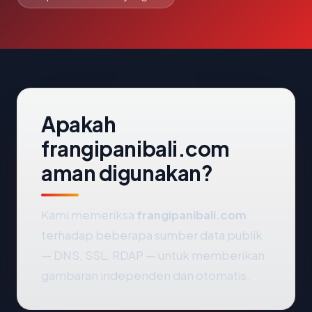
Apakah
frangipanibali.com
aman digunakan?
Kami memeriksa
frangipanibali.com
terhadap beberapa sumber data publik
— DNS, SSL, RDAP — untuk memberikan
gambaran independen dan otomatis.