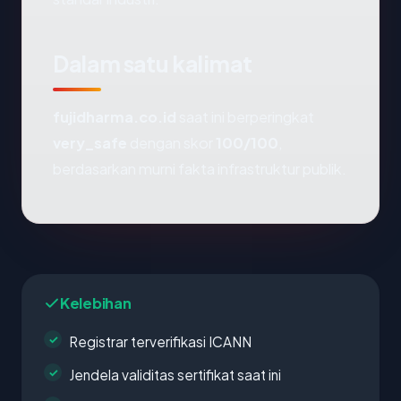
Dalam satu kalimat
fujidharma.co.id
saat ini berperingkat
very_safe
dengan skor
100/100
,
berdasarkan murni fakta infrastruktur publik.
Kelebihan
Registrar terverifikasi ICANN
Jendela validitas sertifikat saat ini