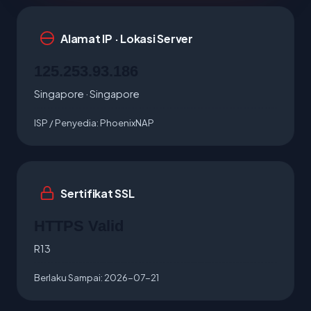
Alamat IP · Lokasi Server
125.253.93.186
Singapore · Singapore
ISP / Penyedia:
PhoenixNAP
Sertifikat SSL
HTTPS Valid
R13
Berlaku Sampai:
2026-07-21