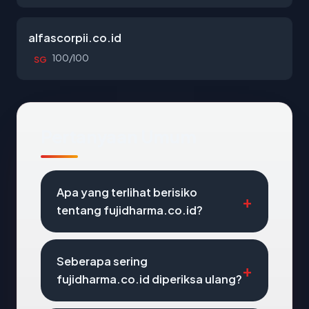
alfascorpii.co.id
100/100
SG
Pertanyaan Umum
Apa yang terlihat berisiko
tentang fujidharma.co.id?
Seberapa sering
fujidharma.co.id diperiksa ulang?