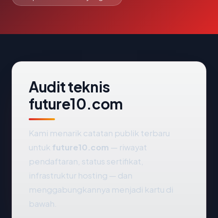
Audit teknis
future10.com
Kami menarik catatan publik terbaru
untuk
future10.com
— riwayat
pendaftaran, status sertifikat,
infrastruktur hosting — dan
menggabungkannya menjadi kartu di
bawah.