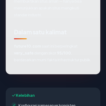
membuktikan situs aman — hanya bisa
menunjukkan apakah situs mengikuti
standar industri.
Dalam satu kalimat
future10.com
saat ini berperingkat
very_safe
dengan skor
95/100
,
berdasarkan murni fakta infrastruktur publik.
Kelebihan
Konfigurasi nameserver konsisten