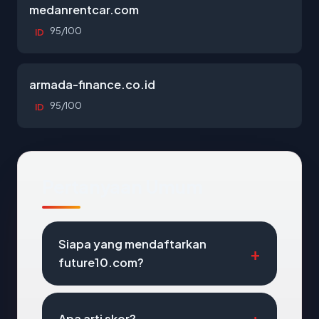
medanrentcar.com
95/100
ID
armada-finance.co.id
95/100
ID
Pertanyaan Umum
Siapa yang mendaftarkan
future10.com?
Apa arti skor?