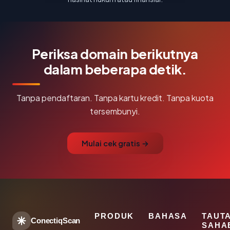
Periksa domain berikutnya
dalam beberapa detik.
Tanpa pendaftaran. Tanpa kartu kredit. Tanpa kuota
tersembunyi.
Mulai cek gratis →
PRODUK
BAHASA
TAUT
ConectiqScan
SAHA