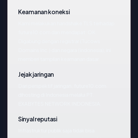
Keamanan koneksi
Kami melakukan handshake TLS terhadap
future10.com dan mendapat: OK.
Digabung dengan registrar (Tucows
Domains Inc.) dan negara (Indonesia), ini
memberi tampilan keamanan dasar.
Jejak jaringan
Dari perspektif jaringan, future10.com
dihosting di Indonesia melalui PT.
EXABYTES NETWORK INDONESIA.
Sinyal reputasi
Infrastruktur publik saja tidak bisa