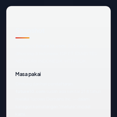
Snapshot
Snapshot
future10.com
: 21.8 tahun,
dihosting di Indonesia, ISP PT. EXABYTES
NETWORK INDONESIA, HTTPS OK.
Masa pakai
Dihitung dari hari pendaftaran,
future10.com
sudah ada sekitar 21.8 tahun
melalui Tucows Domains Inc. — dalam
kategori kematangan "mature" model
kami.