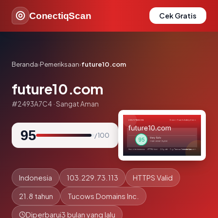
ConectiqScan
Cek Gratis
Beranda
›
Pemeriksaan
›
future10.com
future10.com
#2493A7C4 · Sangat Aman
95
/ 100
Indonesia
103.229.73.113
HTTPS Valid
21.8 tahun
Tucows Domains Inc.
Diperbarui
3 bulan yang lalu