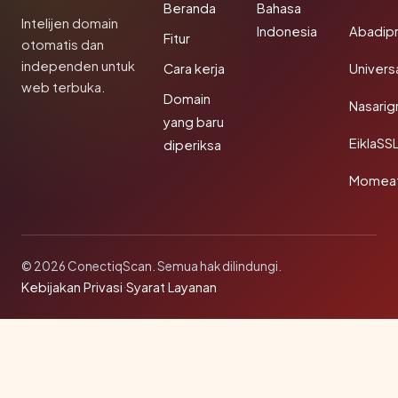
Beranda
Bahasa
Intelijen domain
Indonesia
Abadip
Fitur
otomatis dan
independen untuk
Cara kerja
Univer
web terbuka.
Domain
Nasarig
yang baru
EiklaSS
diperiksa
Momea
© 2026 ConectiqScan. Semua hak dilindungi.
Kebijakan Privasi
·
Syarat Layanan