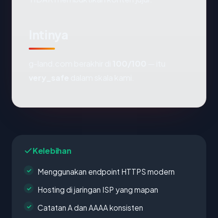
Intinya
g-land.com berakhir di
100/100
— itu
very_safe
dalam skala kami.
Kelebihan
Menggunakan endpoint HTTPS modern
Hosting di jaringan ISP yang mapan
Catatan A dan AAAA konsisten