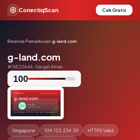
ConectiqScan
Cek Gratis
Beranda
›
Pemeriksaan
›
g-land.com
g-land.com
#76E20A4A · Sangat Aman
100
/ 100
Singapore
109.123.234.39
HTTPS Valid