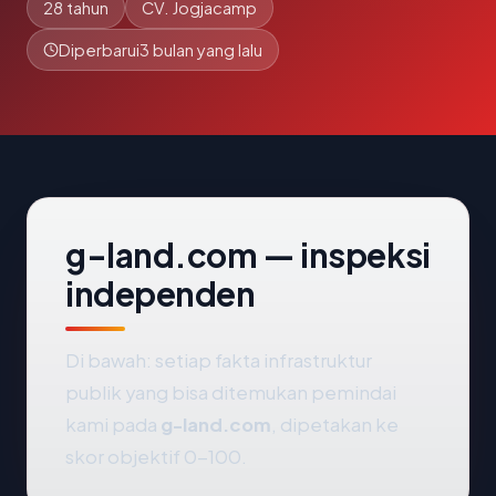
28 tahun
CV. Jogjacamp
Diperbarui
3 bulan yang lalu
g-land.com — inspeksi
independen
Di bawah: setiap fakta infrastruktur
publik yang bisa ditemukan pemindai
kami pada
g-land.com
, dipetakan ke
skor objektif 0-100.