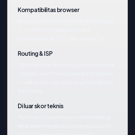
Kompatibilitas browser
Browser umum akan menerima konfigurasi
TLS g-land.com jika probe kami
mengembalikan "OK". Nilai saat ini: OK.
Routing & ISP
Lalu lintas ke g-land.com saat ini berakhir di
Contabo Asia Private Limited di Singapore
— terlihat oleh siapa pun yang menjalankan
traceroute.
Di luar skor teknis
Profil teknis bersih hanya membuktikan
g-
land.com
mengikuti standar pipa industri.
TIDAK membuktikan konten jujur.