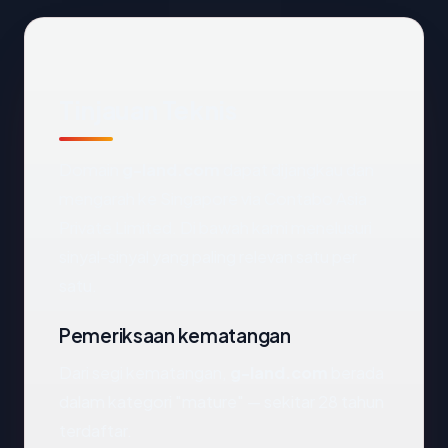
Tinjauan Teknis
Domain
g-land.com
dapat dijangkau dan
mengarah ke Singapore via Contabo Asia
Private Limited. Di bawah kami menelusuri
sinyal-sinyal yang paling relevan satu per
satu.
Pemeriksaan kematangan
Dari segi kematangan,
g-land.com
berada
dalam kategori "mature" — sekitar 28 tahun
terdaftar.