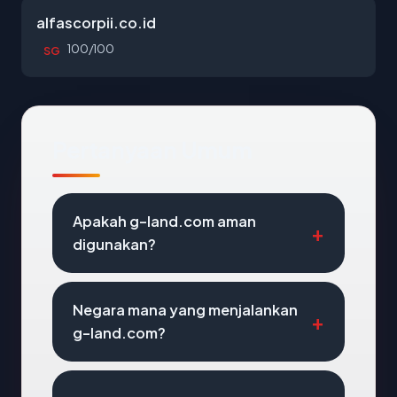
alfascorpii.co.id
100/100
SG
Pertanyaan Umum
Apakah g-land.com aman
digunakan?
Negara mana yang menjalankan
g-land.com?