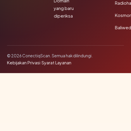
Domain
Radioh
yang baru
Kosmon
diperiksa
Baliwe
© 2026 ConectiqScan. Semua hak dilindungi.
Kebijakan Privasi
·
Syarat Layanan