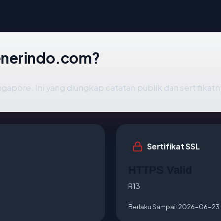
enerindo.com?
gapore. Ini yang diungkap catatan publik dan sertifikatn
Sertifikat SSL
HTTPS Valid
R13
Berlaku Sampai:
2026-06-23