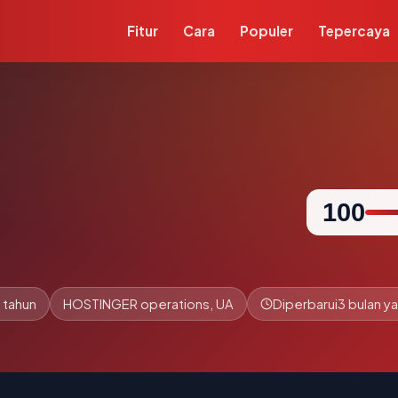
Fitur
Cara
Populer
Tepercaya
100
 tahun
HOSTINGER operations, UA
Diperbarui
3 bulan ya