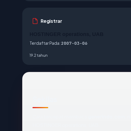
Registrar
HOSTINGER operations, UAB
Terdaftar Pada:
2007-03-06
19.2 tahun
Sekilas
Cara tercepat membaca
generindo.com
: 
HOSTINGER operations, UAB.