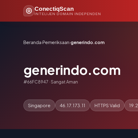
ConectiqScan
INTELIJEN DOMAIN INDEPENDEN
Beranda
›
Pemeriksaan
›
generindo.com
generindo.com
#66FC8947 · Sangat Aman
Singapore
46.17.173.11
HTTPS Valid
19.2