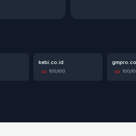
kebi.co.id
gmpro.co
100/100
100/1
SG
SG