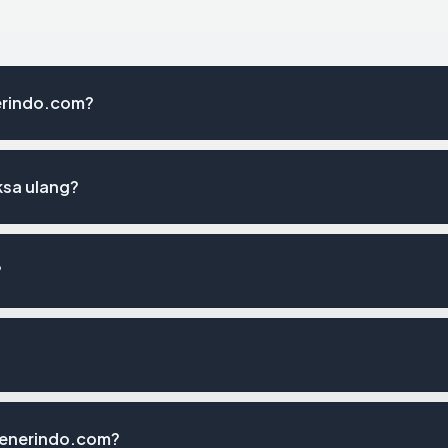
nerindo.com?
ksa ulang?
?
?
generindo.com?