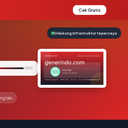
Cek Gratis
Didukung infrastruktur tepercaya
/ 100
ng lalu