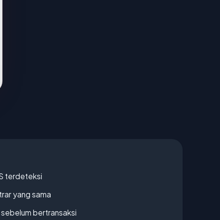
S terdeteksi
strar yang sama
en sebelum bertransaksi