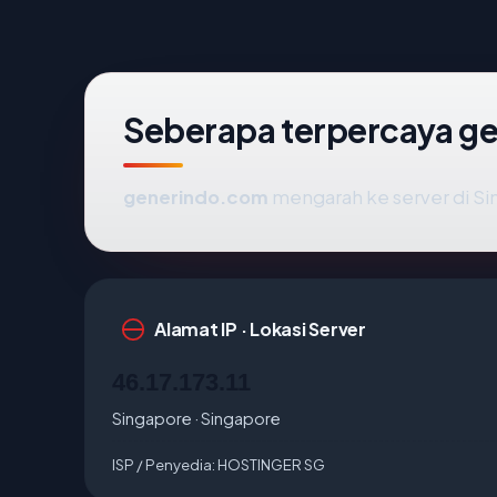
Seberapa terpercaya g
generindo.com
mengarah ke server di Sin
Alamat IP · Lokasi Server
46.17.173.11
Singapore · Singapore
ISP / Penyedia:
HOSTINGER SG