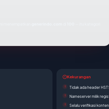
kami menempatkan
generindo.com
di
100
— itu kategori
Kekurangan
Tidak ada header HST
Nameserver milik regi
Selalu verifikasi kont