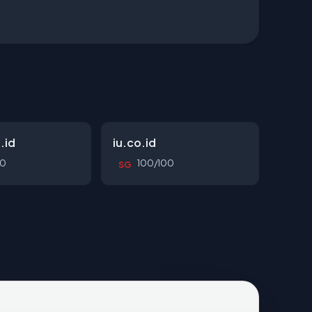
.id
iu.co.id
00
100/100
SG