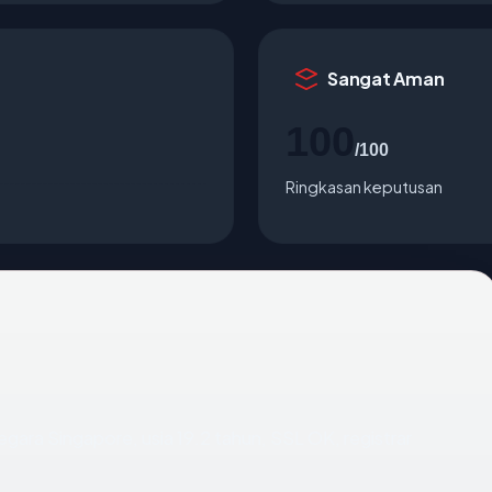
Sangat Aman
100
/100
Ringkasan keputusan
negara Singapore, usia 19.2 tahun, SSL OK, registrar