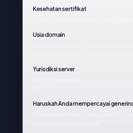
Kesehatan sertifikat
Sertifikat yang saat ini disajikan oleh
generi
Usia domain
Domain telah terdaftar selama sekitar 19.2
kematangan "mature". Domain yang lebih tua s
Yurisdiksi server
IP di balik
generindo.com
berada di Singapo
SG.
Haruskah Anda mempercayai generi
Skor kami murni teknis. Situs dengan SSL val
cenderung berskor lebih tinggi.