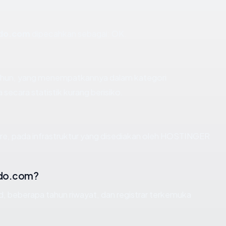
ndo.com
dipecahkan sebagai: OK.
 tahun, yang menempatkannya dalam kategori
ecara statistik kurang berisiko.
re, pada infrastruktur yang disediakan oleh HOSTINGER
ndo.com?
id, beberapa tahun riwayat, dan registrar terkemuka