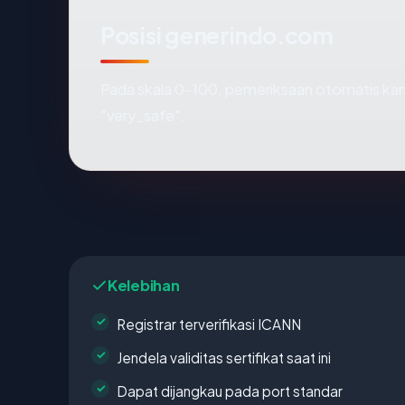
Posisi generindo.com
Pada skala 0-100, pemeriksaan otomatis 
"very_safe".
Kelebihan
Registrar terverifikasi ICANN
Jendela validitas sertifikat saat ini
Dapat dijangkau pada port standar