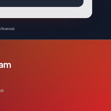
 finansial.
lam
yi.