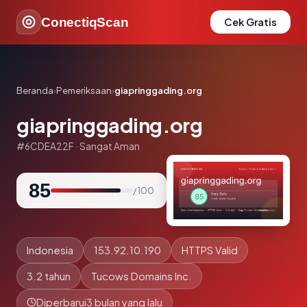
ConectiqScan
Cek Gratis
Beranda
›
Pemeriksaan
›
giapringgading.org
giapringgading.org
#6CDEA22F · Sangat Aman
85
/ 100
Indonesia
153.92.10.190
HTTPS Valid
3.2 tahun
Tucows Domains Inc.
Diperbarui
3 bulan yang lalu