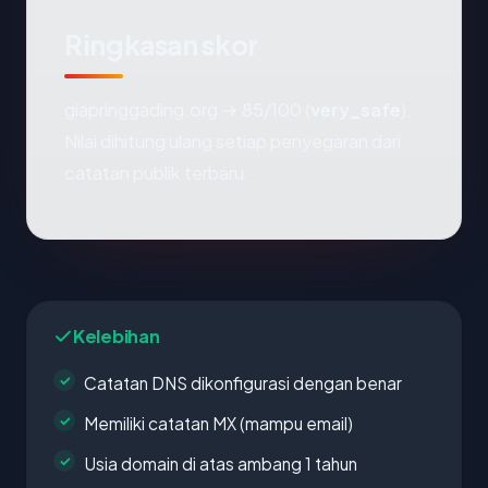
Ringkasan skor
giapringgading.org → 85/100 (
very_safe
).
Nilai dihitung ulang setiap penyegaran dari
catatan publik terbaru.
Kelebihan
Catatan DNS dikonfigurasi dengan benar
Memiliki catatan MX (mampu email)
Usia domain di atas ambang 1 tahun