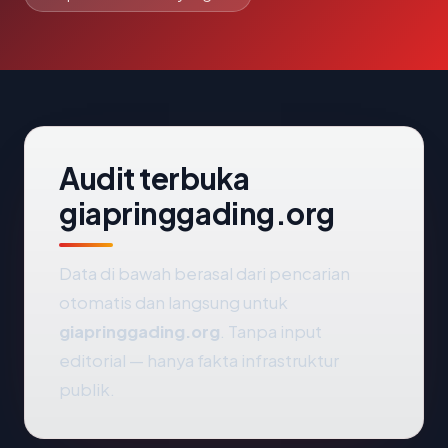
Audit terbuka
giapringgading.org
Data di bawah berasal dari pencarian
otomatis dan langsung untuk
giapringgading.org
. Tanpa input
editorial — hanya fakta infrastruktur
publik.