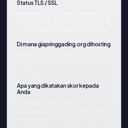
Status TLS / SSL
Handshake TLS ke giapringgading.org
mengembalikan: OK. Browser modern akan
memperingatkan pengguna ketika ini gagal.
Di mana giapringgading.org dihosting
giapringgading.org dioperasikan dari
Indonesia via Hostinger International
Limited.
Apa yang dikatakan skor kepada
Anda
Skor kepercayaan otomatis
giapringgading.org mencerminkan apakah ia
mengikuti praktik infrastruktur standar.