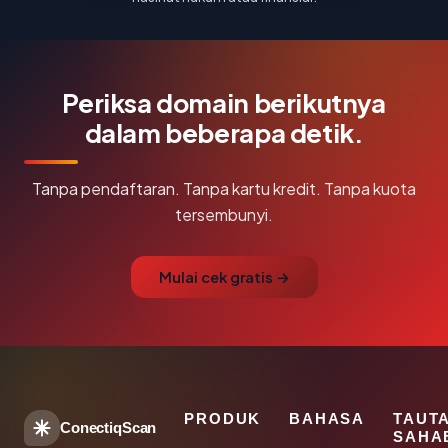
Periksa domain berikutnya
dalam beberapa detik.
Tanpa pendaftaran. Tanpa kartu kredit. Tanpa kuota
tersembunyi.
Mulai cek gratis →
PRODUK
BAHASA
TAUT
ConectiqScan
SAHA