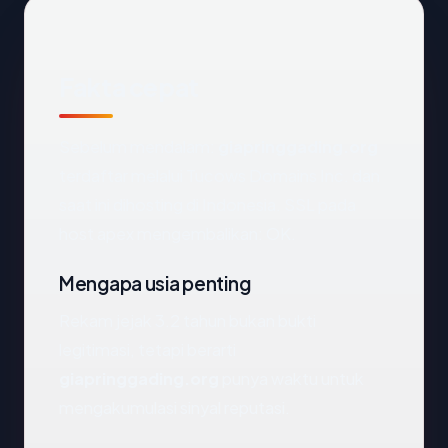
Fakta cepat
Sebelum mendalam:
giapringgading.org
terdaftar melalui Tucows Domains Inc. dan
saat ini dihosting di Indonesia. SSL pada
host apex mengembalikan: OK.
Mengapa usia penting
Rekam jejak 3.2 tahun bukan bukti
legitimasi, tetapi berarti
giapringgading.org
punya waktu untuk
mengakumulasi sinyal reputasi.