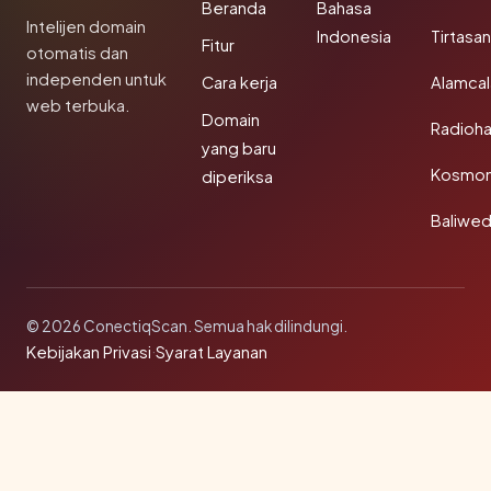
Beranda
Bahasa
Intelijen domain
Indonesia
Tirtasa
Fitur
otomatis dan
independen untuk
Cara kerja
Alamca
web terbuka.
Domain
Radioh
yang baru
Kosmon
diperiksa
Baliwe
© 2026 ConectiqScan. Semua hak dilindungi.
Kebijakan Privasi
·
Syarat Layanan