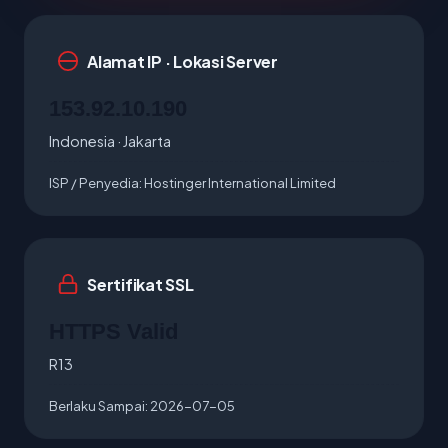
Alamat IP · Lokasi Server
153.92.10.190
Indonesia · Jakarta
ISP / Penyedia:
Hostinger International Limited
Sertifikat SSL
HTTPS Valid
R13
Berlaku Sampai:
2026-07-05