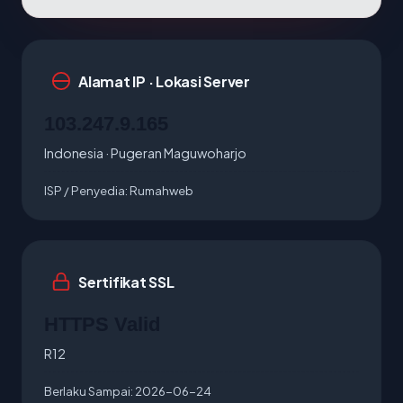
Alamat IP · Lokasi Server
103.247.9.165
Indonesia · Pugeran Maguwoharjo
ISP / Penyedia:
Rumahweb
Sertifikat SSL
HTTPS Valid
R12
Berlaku Sampai:
2026-06-24