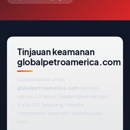
Tinjauan keamanan
globalpetroamerica.com
Catatan publik untuk
globalpetroamerica.com
kembali
sekitar 4.3 tahun. Digabungkan dengan
status SSL langsung, mereka
membentuk dasar skor kepercayaan
kami.