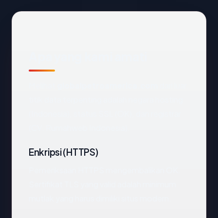
Apa yang kami amati
Melihat
globalpetroamerica.com
dari luar,
titik data terpenting adalah negara hosting
(Indonesia), status SSL (OK), dan registrar
(CV. Rumahweb Indonesia).
Enkripsi (HTTPS)
Pemeriksaan HTTPS mengembalikan OK.
Sertifikat TLS yang valid adalah minimum
mutlak yang harus dimiliki situs modern.