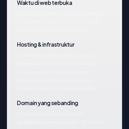
Waktu di web terbuka
globalpetroamerica.com telah terlihat di
DNS publik sekitar 4.3 tahun. Itu cukup
untuk meninggalkan jejak reputasi.
Hosting & infrastruktur
Domain saat ini mengarah ke server di
Indonesia
, disajikan oleh Rumahweb.
Lokasi hosting tidak sama dengan
kepercayaan, tetapi memberi tahu
yurisdiksi mana yang menangani data.
Domain yang sebanding
Situs dengan metadata serupa
globalpetroamerica.com
— 4.3 tahun,