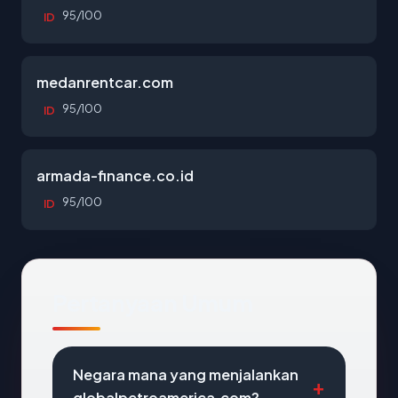
95/100
ID
medanrentcar.com
95/100
ID
armada-finance.co.id
95/100
ID
Pertanyaan Umum
Negara mana yang menjalankan
globalpetroamerica.com?