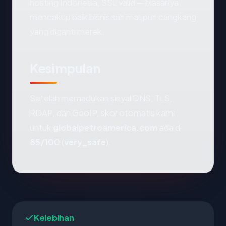
hosting Indonesia, SSL valid — biasanya
mencakup baik bisnis sah maupun cangkang
yang diganti merek.
Kesimpulan
Setelah memadukan sinyal DNS, TLS,
RDAP, dan GeoIP, skor otomatis kami
untuk
globalpetroamerica.com
ada di
85/100
(
very_safe
).
Kelebihan