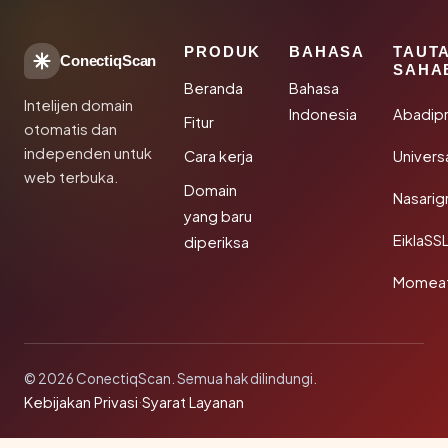
PRODUK
BAHASA
TAUT
ConectiqScan
SAHA
Beranda
Bahasa
Intelijen domain
Indonesia
Abadip
Fitur
otomatis dan
independen untuk
Cara kerja
Univer
web terbuka.
Domain
Nasarig
yang baru
EiklaSS
diperiksa
Momea
© 2026 ConectiqScan. Semua hak dilindungi.
Kebijakan Privasi
·
Syarat Layanan