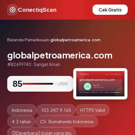
ConectiqScan
Cek Gratis
Beranda
›
Pemeriksaan
›
globalpetroamerica.com
globalpetroamerica.com
#B2699740 · Sangat Aman
85
/ 100
Indonesia
103.247.9.165
HTTPS Valid
4.3 tahun
CV. Rumahweb Indonesia
Diperbarui
3 bulan yang lalu