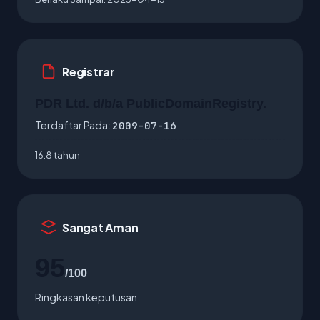
Registrar
PDR Ltd. d/b/a PublicDomainRegistry.
Terdaftar Pada:
2009-07-16
16.8 tahun
Sangat Aman
95
/100
Ringkasan keputusan