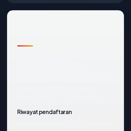
Temuan awal
Pemeriksaan otomatis kami terhadap
gogreenindonesiaku.com
mengembalikan respons DNS bersih yang
mengarah ke Indonesia, disajikan oleh PT.
EXABYTES NETWORK INDONESIA,
dengan handshake TLS merespons OK.
Riwayat pendaftaran
gogreenindonesiaku.com telah ada sekitar