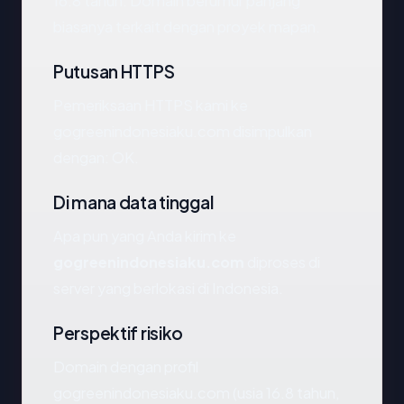
16.8 tahun. Domain berumur panjang
biasanya terkait dengan proyek mapan.
Putusan HTTPS
Pemeriksaan HTTPS kami ke
gogreenindonesiaku.com disimpulkan
dengan: OK.
Di mana data tinggal
Apa pun yang Anda kirim ke
gogreenindonesiaku.com
diproses di
server yang berlokasi di Indonesia.
Perspektif risiko
Domain dengan profil
gogreenindonesiaku.com (usia 16.8 tahun,