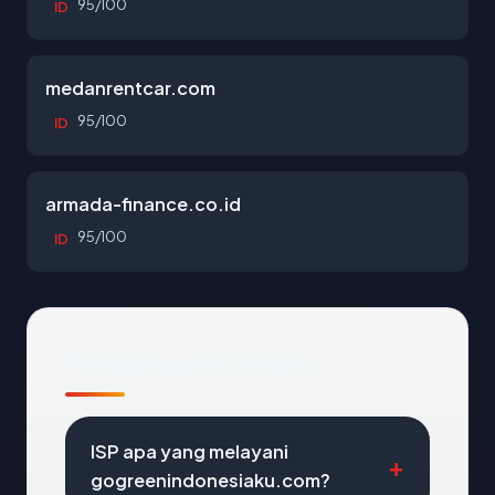
95/100
ID
medanrentcar.com
95/100
ID
armada-finance.co.id
95/100
ID
Pertanyaan Umum
ISP apa yang melayani
gogreenindonesiaku.com?