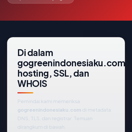
Di dalam
gogreenindonesiaku.com:
hosting, SSL, dan
WHOIS
Pemindai kami memeriksa
gogreenindonesiaku.com
di metadata
DNS, TLS, dan registrar. Temuan
dirangkum di bawah.