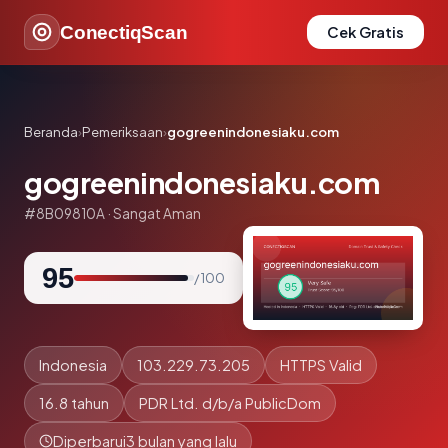
ConectiqScan
Cek Gratis
Beranda
›
Pemeriksaan
›
gogreenindonesiaku.com
gogreenindonesiaku.com
#8B09810A · Sangat Aman
95
/ 100
Indonesia
103.229.73.205
HTTPS Valid
16.8 tahun
PDR Ltd. d/b/a PublicDom
Diperbarui
3 bulan yang lalu