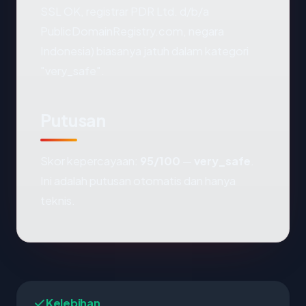
SSL OK, registrar PDR Ltd. d/b/a
PublicDomainRegistry.com, negara
Indonesia) biasanya jatuh dalam kategori
"very_safe".
Putusan
Skor kepercayaan:
95/100
—
very_safe
.
Ini adalah putusan otomatis dan hanya
teknis.
Kelebihan