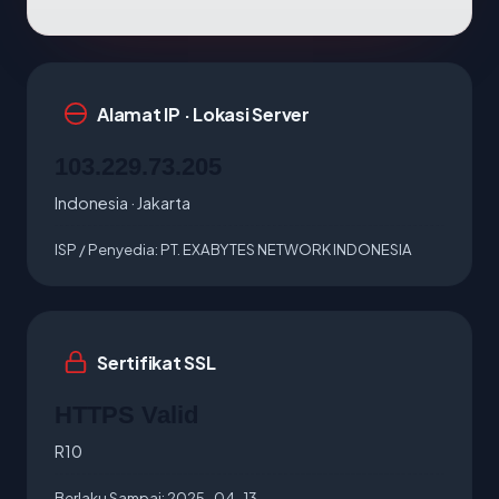
Alamat IP · Lokasi Server
103.229.73.205
Indonesia · Jakarta
ISP / Penyedia:
PT. EXABYTES NETWORK INDONESIA
Sertifikat SSL
HTTPS Valid
R10
Berlaku Sampai:
2025-04-13