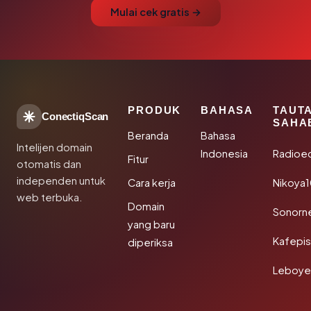
Mulai cek gratis →
PRODUK
BAHASA
TAUT
ConectiqScan
SAHA
Beranda
Bahasa
Intelijen domain
Indonesia
Radioe
Fitur
otomatis dan
independen untuk
Cara kerja
Nikoya
web terbuka.
Domain
Sonorn
yang baru
Kafepi
diperiksa
Leboye