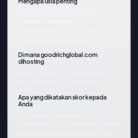
Mengapa usia penting
Rekam jejak 22.3 tahun bukan bukti
legitimasi, tetapi berarti
goodrichglobal.com
punya waktu untuk
mengakumulasi sinyal reputasi.
Di mana goodrichglobal.com
dihosting
goodrichglobal.com dioperasikan dari
Singapore via Oracle Corporation.
Apa yang dikatakan skor kepada
Anda
Skor kepercayaan otomatis
goodrichglobal.com mencerminkan apakah
ia mengikuti praktik infrastruktur standar.