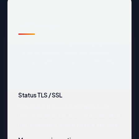
Fakta cepat
Sebelum mendalam:
goodrichglobal.com
terdaftar melalui Dreamscape Networks
International Pte Ltd dan saat ini dihosting di
Singapore. SSL pada host apex
mengembalikan: OK.
Status TLS / SSL
Handshake TLS ke goodrichglobal.com
mengembalikan: OK. Browser modern akan
memperingatkan pengguna ketika ini gagal.