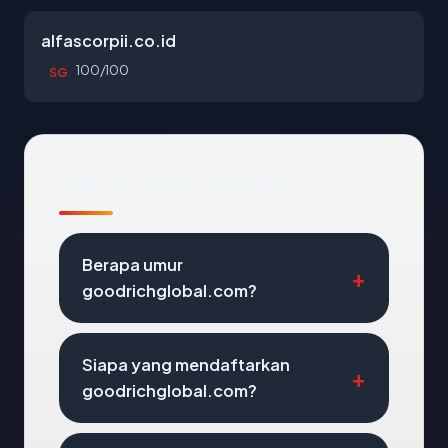
alfascorpii.co.id
100/100
SG
Pertanyaan Umum
Berapa umur
goodrichglobal.com?
Siapa yang mendaftarkan
goodrichglobal.com?