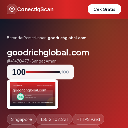
ConectiqScan
Cek Gratis
Beranda
›
Pemeriksaan
›
goodrichglobal.com
goodrichglobal.com
#41470477 · Sangat Aman
100
/ 100
Singapore
138.2.107.221
HTTPS Valid