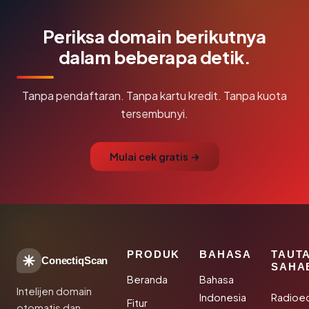
Periksa domain berikutnya
dalam beberapa detik.
Tanpa pendaftaran. Tanpa kartu kredit. Tanpa kuota
tersembunyi.
Mulai cek gratis →
PRODUK
BAHASA
TAUT
ConectiqScan
SAHA
Beranda
Bahasa
Intelijen domain
Indonesia
Radioe
Fitur
otomatis dan