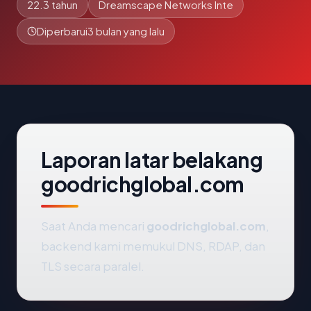
22.3 tahun
Dreamscape Networks Inte
Diperbarui
3 bulan yang lalu
Laporan latar belakang
goodrichglobal.com
Saat Anda mencari
goodrichglobal.com
,
backend kami memukul DNS, RDAP, dan
TLS secara paralel.