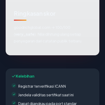
Ringkasan skor
goodrichglobal.com → 100/100
(
very_safe
). Nilai dihitung ulang setiap
penyegaran dari catatan publik terbaru.
Kelebihan
Registrar terverifikasi ICANN
Jendela validitas sertifikat saat ini
Dapat dijangkau pada port standar