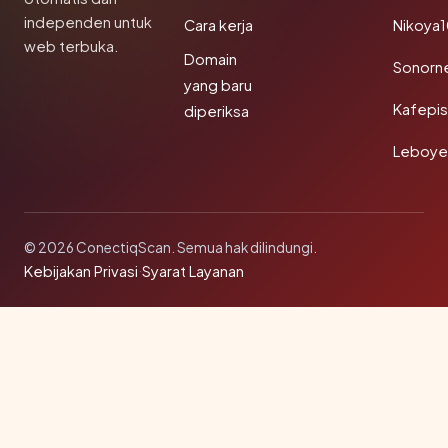
independen untuk
Cara kerja
Nikoya
web terbuka.
Domain
Sonorn
yang baru
Kafepi
diperiksa
Leboye
© 2026 ConectiqScan. Semua hak dilindungi.
Kebijakan Privasi
·
Syarat Layanan