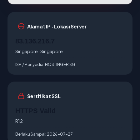
Alamat IP · Lokasi Server
83.136.216.7
Singapore · Singapore
ISP / Penyedia:
HOSTINGER SG
Sertifikat SSL
HTTPS Valid
R12
Berlaku Sampai:
2026-07-27