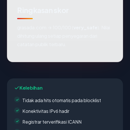
Ringkasan skor
grasada.com → 100/100 (
very_safe
). Nilai
dihitung ulang setiap penyegaran dari
catatan publik terbaru.
Kelebihan
Tidak ada hits otomatis pada blocklist
Konektivitas IPv6 hadir
Registrar terverifikasi ICANN