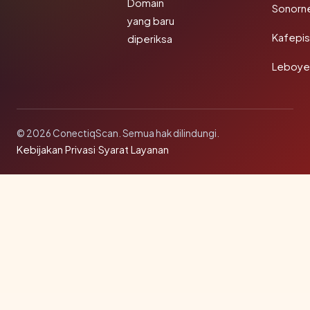
Domain
Sonorn
yang baru
Kafepi
diperiksa
Leboye
© 2026 ConectiqScan. Semua hak dilindungi.
Kebijakan Privasi
·
Syarat Layanan