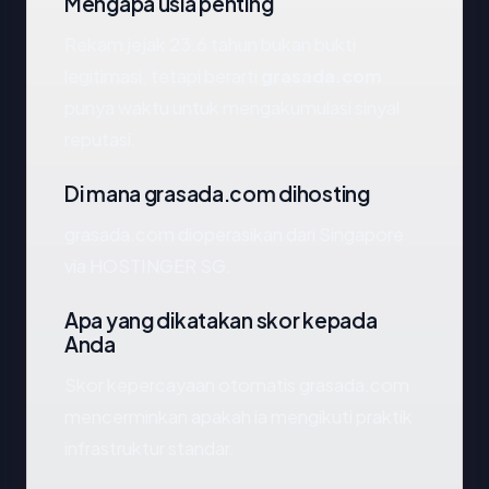
Mengapa usia penting
Rekam jejak 23.6 tahun bukan bukti
legitimasi, tetapi berarti
grasada.com
punya waktu untuk mengakumulasi sinyal
reputasi.
Di mana grasada.com dihosting
grasada.com dioperasikan dari Singapore
via HOSTINGER SG.
Apa yang dikatakan skor kepada
Anda
Skor kepercayaan otomatis grasada.com
mencerminkan apakah ia mengikuti praktik
infrastruktur standar.