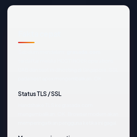
Fakta cepat
Sebelum mendalam:
grasada.com
terdaftar melalui HOSTINGER operations,
UAB dan saat ini dihosting di Singapore. SSL
pada host apex mengembalikan: OK.
Status TLS / SSL
Handshake TLS ke grasada.com
mengembalikan: OK. Browser modern akan
memperingatkan pengguna ketika ini gagal.