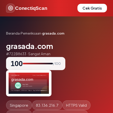
ConectiqScan
Cek Gratis
Beranda
›
Pemeriksaan
›
grasada.com
grasada.com
#722B8633 · Sangat Aman
100
/ 100
Singapore
83.136.216.7
HTTPS Valid