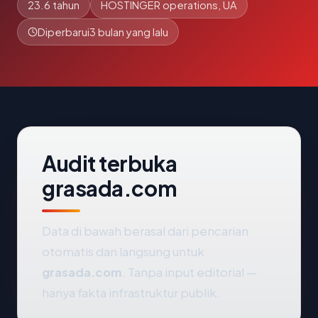
23.6 tahun
HOSTINGER operations, UA
Diperbarui
3 bulan yang lalu
Audit terbuka
grasada.com
Data di bawah berasal dari pencarian
otomatis dan langsung untuk
grasada.com
. Tanpa input editorial —
hanya fakta infrastruktur publik.