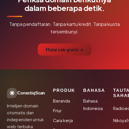
dalam beberapa detik.
Tanpa pendaftaran. Tanpa kartu kredit. Tanpa kuota
tersembunyi.
Mulai cek gratis →
PRODUK
BAHASA
TAUT
ConectiqScan
SAHA
Beranda
Bahasa
Intelijen domain
Indonesia
Radioe
Fitur
otomatis dan
independen untuk
Cara kerja
Nikoya
web terbuka.