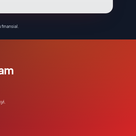
 finansial.
lam
yi.