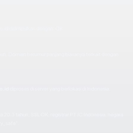
.id disimpulkan dengan: OK.
hun. Domain berumur panjang biasanya terkait dengan
o.id
diproses di server yang berlokasi di Indonesia.
a 20.3 tahun, SSL OK, registrar PT JC Indonesia, negara
ry_safe".