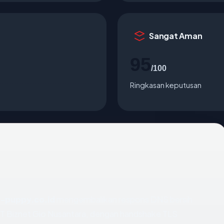
Sangat Aman
95
/100
Ringkasan keputusan
-puppy.co.id
mengembalikan respons DNS bersih
 PT Biznet Gio Nusantara, dengan handshake TLS