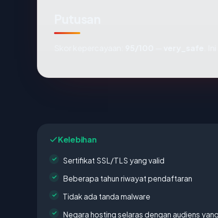
Putusan
Skor kepercayaan:
95/100
—
very_safe
. I
Kelebihan
Sertifikat SSL/TLS yang valid
Beberapa tahun riwayat pendaftaran
Tidak ada tanda malware
Negara hosting selaras dengan audiens yan