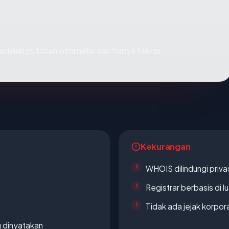
ni adalah putusan otomatis dan hanya teknis.
Kekurangan
WHOIS dilindungi priva
Registrar berbasis di l
Tidak ada jejak korpora
g dinyatakan