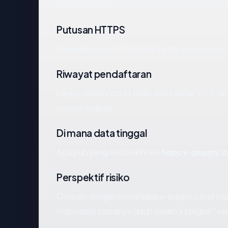
merespons OK.
Putusan HTTPS
Pemeriksaan HTTPS kami ke happy-puppy.co
Riwayat pendaftaran
happy-puppy.co.id telah ada sekitar 20.3 ta
proyek mapan.
Di mana data tinggal
Apa pun yang Anda kirim ke
happy-puppy.c
Perspektif risiko
Domain dengan profil happy-puppy.co.id (usi
Indonesia) biasanya jatuh dalam kategori "ve