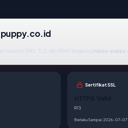
-puppy.co.id
ari respons DNS, TLS, dan RDAP langsung
happy-puppy.
Sertifikat SSL
HTTPS Valid
R13
Berlaku Sampai:
2026-07-07