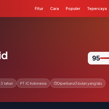
Fitur
Cara
Populer
Tepercaya
id
95
.3 tahun
PT JC Indonesia
Diperbarui
3 bulan yang lalu