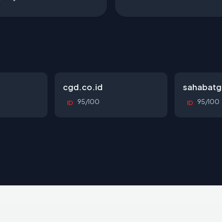
cgd.co.id
sahabatg
95/100
95/100
ID
ID