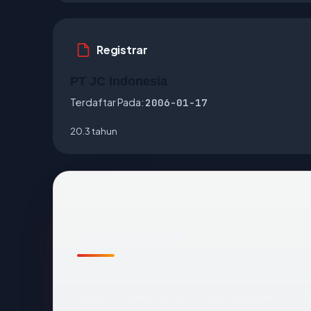
Registrar
PT JC Indonesia
Terdaftar Pada:
2006-01-17
20.3 tahun
Temuan awal
Pemeriksaan otomatis kami terhadap
happy
yang mengarah ke Indonesia, disajikan oleh