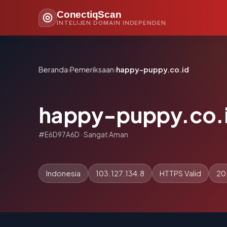
ConectiqScan
INTELIJEN DOMAIN INDEPENDEN
Beranda
›
Pemeriksaan
›
happy-puppy.co.id
happy-puppy.co.
#E6D97A6D · Sangat Aman
Indonesia
103.127.134.8
HTTPS Valid
20