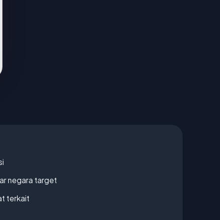
si
uar negara target
t terkait