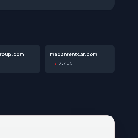
roup.com
medanrentcar.com
95/100
ID