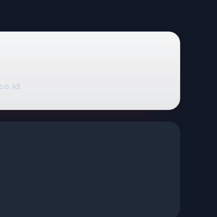
co.id
.