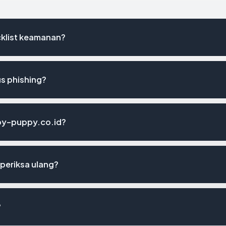
klist keamanan?
s phishing?
ppy-puppy.co.id?
periksa ulang?
?