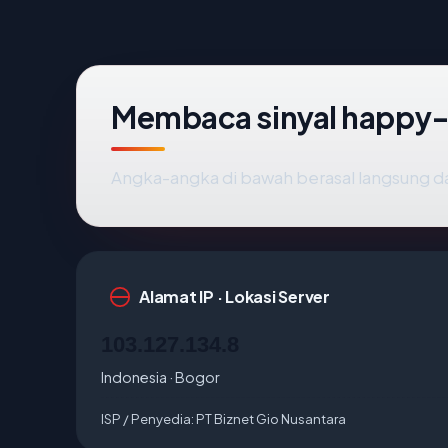
Membaca sinyal happy
Angka-angka di bawah berasal langsung d
Alamat IP · Lokasi Server
103.127.134.8
Indonesia · Bogor
ISP / Penyedia:
PT Biznet Gio Nusantara