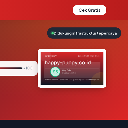
Cek Gratis
Didukung infrastruktur tepercaya
/ 100