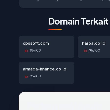
Domain Terkait
cpssoft.com
harpa.co.id
95/100
95/100
ID
ID
armada-finance.co.id
95/100
ID
Pertanyaan Umum