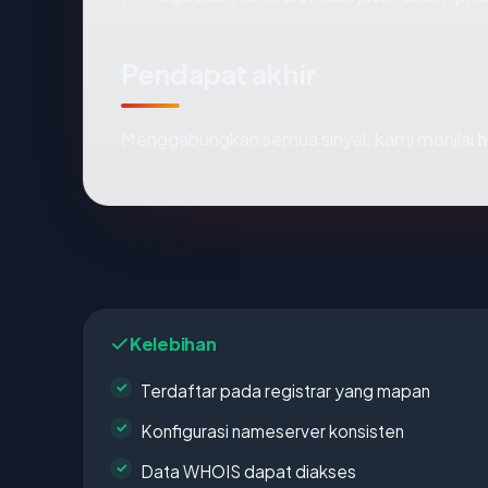
Pendapat akhir
Menggabungkan semua sinyal, kami menilai
h
Kelebihan
Terdaftar pada registrar yang mapan
Konfigurasi nameserver konsisten
Data WHOIS dapat diakses