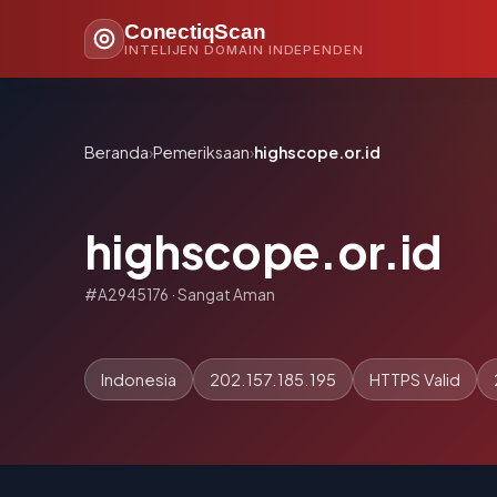
ConectiqScan
INTELIJEN DOMAIN INDEPENDEN
Beranda
›
Pemeriksaan
›
highscope.or.id
highscope.or.id
#A2945176 · Sangat Aman
Indonesia
202.157.185.195
HTTPS Valid