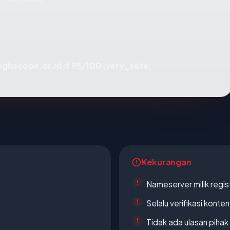
ighscope.or.id
di
95/100
(
very_safe
).
Kekurangan
Nameserver milik regi
Selalu verifikasi kont
Tidak ada ulasan piha