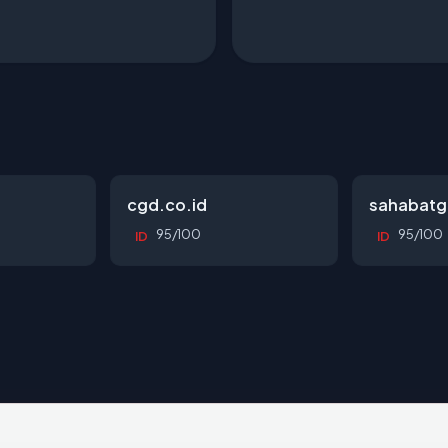
cgd.co.id
sahabatg
95/100
95/100
ID
ID