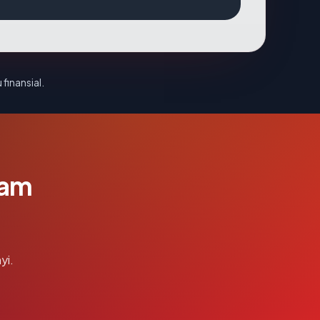
 finansial.
lam
yi.