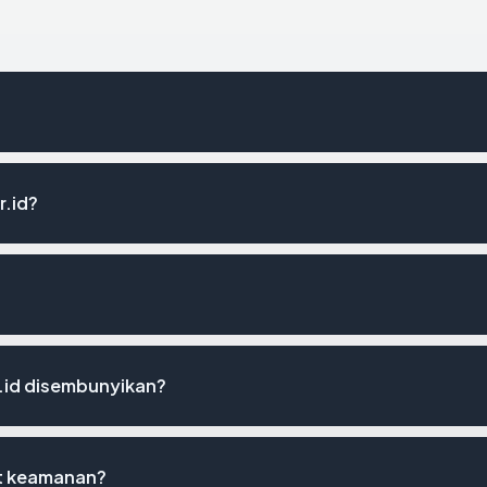
r.id?
.id disembunyikan?
st keamanan?