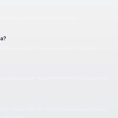
n highscope.or.id, pemeriksaan enkripsi
da?
arkan sekitar 24.2 tahun lalu melalui PT Registrasi
or.id
di jaringan PT. EXABYTES NETWORK INDONESIA,
(24.2 tahun, SSL OK, hosting Indonesia, pendaftaran
 "very_safe".