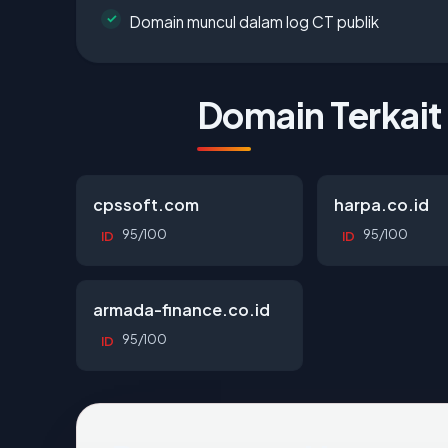
Domain muncul dalam log CT publik
Domain Terkait
cpssoft.com
harpa.co.id
95/100
95/100
ID
ID
armada-finance.co.id
95/100
ID