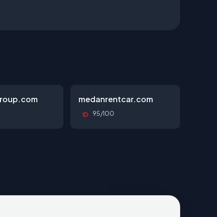
roup.com
medanrentcar.com
95/100
ID