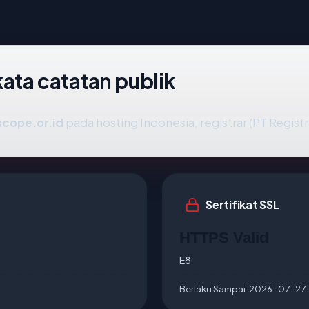
ata catatan publik
scope.or.id
pada hosting Indonesia, registrar (PT Regist
Sertifikat SSL
HTTPS Valid
E8
Berlaku Sampai:
2026-07-27