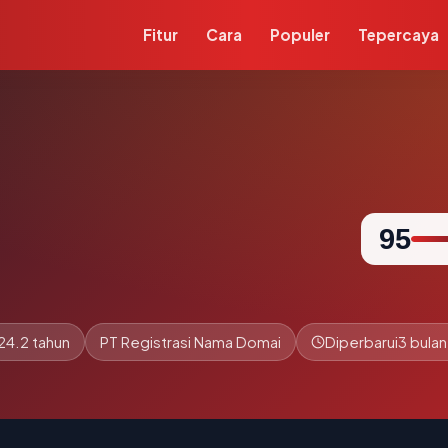
Fitur
Cara
Populer
Tepercaya
95
24.2 tahun
PT Registrasi Nama Domai
Diperbarui
3 bulan