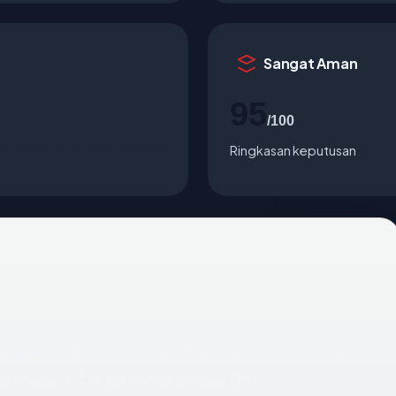
Sangat Aman
95
/100
Ringkasan keputusan
scope.or.id
, kami mengekstrak empat anchor: negara
n, usia 24.2 tahun, status enkripsi OK.