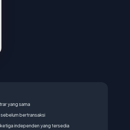
strar yang sama
en sebelum bertransaksi
k ketiga independen yang tersedia