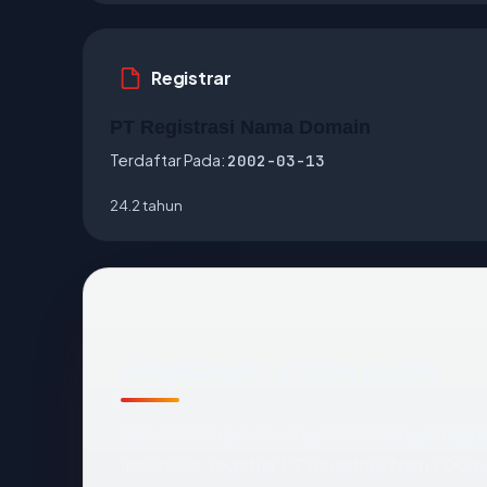
Registrar
PT Registrasi Nama Domain
Terdaftar Pada:
2002-03-13
24.2 tahun
Ringkasan catatan publik
Dari catatan publik yang terkait dengan
high
Indonesia, registrar PT Registrasi Nama Domai