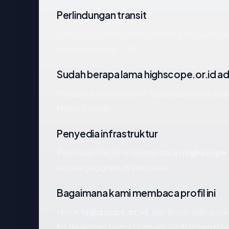
Perlindungan transit
Untuk data dalam transit antara pengguna da
mengembalikan: OK.
Sudah berapa lama highscope.or.id a
Menurut catatan RDAP, highscope.or.id didaft
Nama Domain.
Penyedia infrastruktur
Pencarian GeoIP menempatkan
highscope.
secara geografis di Indonesia.
Bagaimana kami membaca profil ini
Untuk
highscope.or.id
, gambaran gabungan 
PT Registrasi Nama Domain) jatuh dalam pita