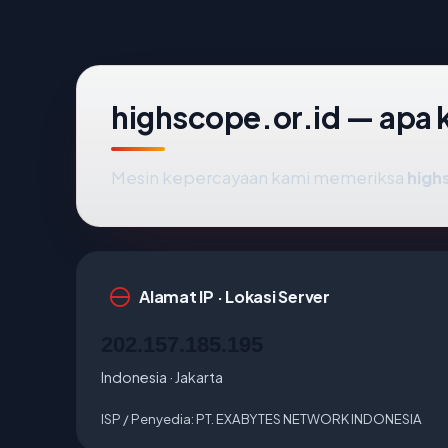
highscope.or.id — apa k
Mesin kepercayaan kami memeriksa
high
Alamat IP · Lokasi Server
202.157.185.195
Indonesia · Jakarta
ISP / Penyedia:
PT. EXABYTES NETWORK INDONESIA