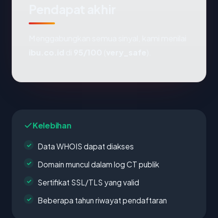
Pendapat akhir
Menggabungkan semua sinyal, kami menilai
ibu.co.id
di
95/100
(
very_safe
).
Kelebihan
Data WHOIS dapat diakses
Domain muncul dalam log CT publik
Sertifikat SSL/TLS yang valid
Beberapa tahun riwayat pendaftaran