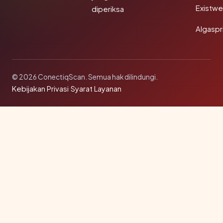
Existw
diperiksa
Algaspr
© 2026 ConectiqScan. Semua hak dilindungi.
Kebijakan Privasi
·
Syarat Layanan