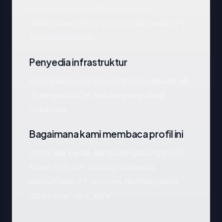
Menurut catatan RDAP, ibu.co.id
didaftarkan sekitar 25 tahun lalu melalui PT
Jetcoms Netindo.
Penyedia infrastruktur
Pencarian GeoIP menempatkan
ibu.co.id
di jaringan ARDH, secara geografis di
Indonesia.
Bagaimana kami membaca profil ini
Untuk
ibu.co.id
, gambaran gabungan (25
tahun, SSL OK, hosting Indonesia,
pendaftaran PT Jetcoms Netindo) jatuh
dalam pita "very_safe".