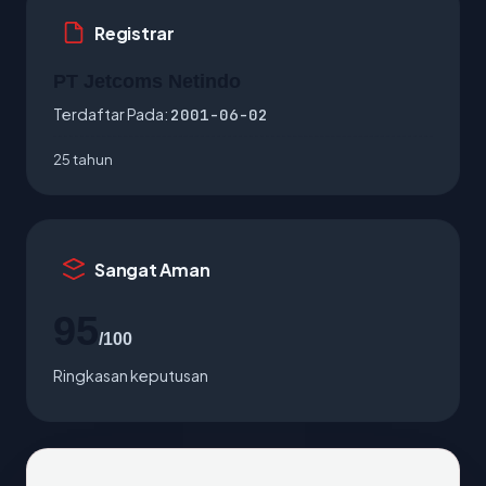
Registrar
PT Jetcoms Netindo
Terdaftar Pada:
2001-06-02
25 tahun
Sangat Aman
95
/100
Ringkasan keputusan