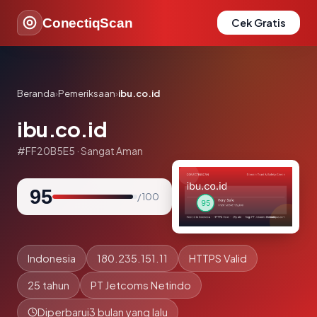
ConectiqScan
Cek Gratis
Beranda
›
Pemeriksaan
›
ibu.co.id
ibu.co.id
#FF20B5E5 · Sangat Aman
95
/ 100
Indonesia
180.235.151.11
HTTPS Valid
25 tahun
PT Jetcoms Netindo
Diperbarui
3 bulan yang lalu