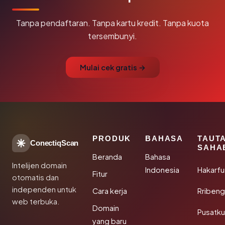
Tanpa pendaftaran. Tanpa kartu kredit. Tanpa kuota
tersembunyi.
Mulai cek gratis →
PRODUK
BAHASA
TAUT
ConectiqScan
SAHA
Beranda
Bahasa
Intelijen domain
Indonesia
Hakarfu
Fitur
otomatis dan
independen untuk
Cara kerja
Rribeng
web terbuka.
Domain
Pusatk
yang baru