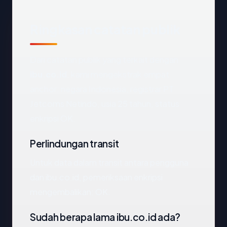
Ringkasan catatan publik
Dari catatan publik yang terkait dengan
ibu.co.id
, kami mengekstrak empat
anchor: negara Indonesia, registrar PT
Jetcoms Netindo, usia 25 tahun, status
enkripsi OK.
Perlindungan transit
Untuk data dalam transit antara pengguna
dan ibu.co.id, pemeriksaan enkripsi
mengembalikan: OK.
Sudah berapa lama ibu.co.id ada?