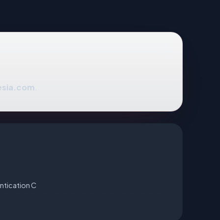
sia.com
.
ntication C