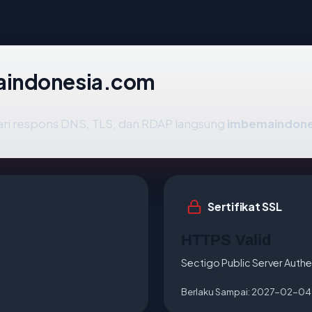
aindonesia.com
ari respons DNS, TLS, dan RDAP langsung
imbemaindone
Sertifikat SSL
HTTPS Valid
Sectigo Public Server Authe
Berlaku Sampai:
2027-02-04