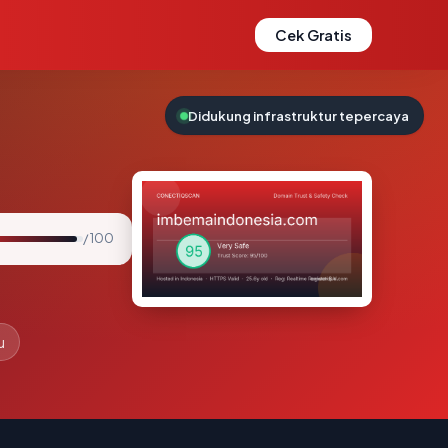
Cek Gratis
Didukung infrastruktur tepercaya
/ 100
u