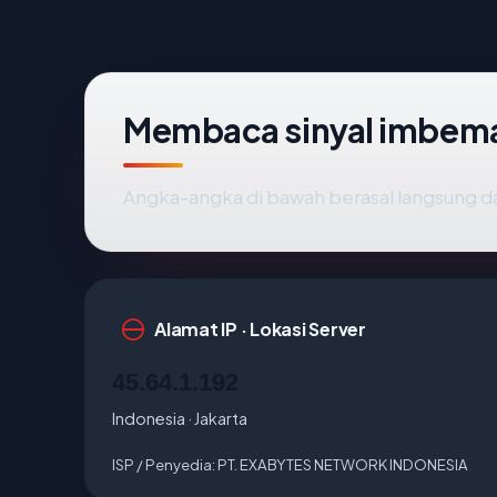
Membaca sinyal imbem
Angka-angka di bawah berasal langsung d
Alamat IP · Lokasi Server
45.64.1.192
Indonesia · Jakarta
ISP / Penyedia:
PT. EXABYTES NETWORK INDONESIA