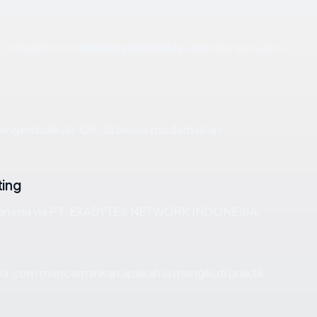
, tetapi berarti
imbemaindonesia.com
punya waktu
engembalikan: OK. Browser modern akan
ing
ndonesia via PT. EXABYTES NETWORK INDONESIA.
a.com mencerminkan apakah ia mengikuti praktik