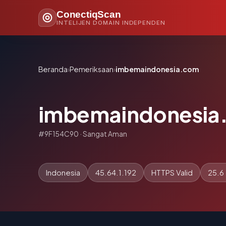
ConectiqScan
INTELIJEN DOMAIN INDEPENDEN
Beranda
›
Pemeriksaan
›
imbemaindonesia.com
imbemaindonesia
#9F154C90 · Sangat Aman
Indonesia
45.64.1.192
HTTPS Valid
25.6