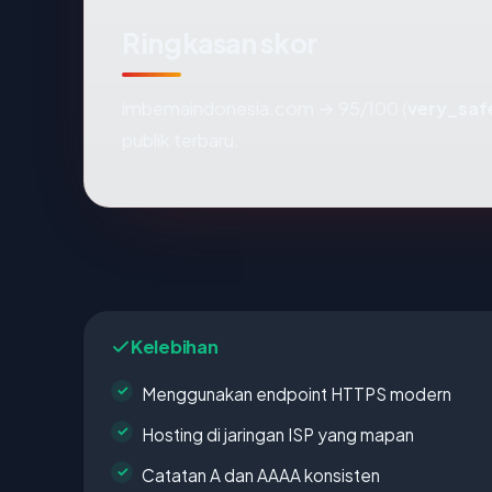
Ringkasan skor
imbemaindonesia.com → 95/100 (
very_saf
publik terbaru.
Kelebihan
Menggunakan endpoint HTTPS modern
Hosting di jaringan ISP yang mapan
Catatan A dan AAAA konsisten