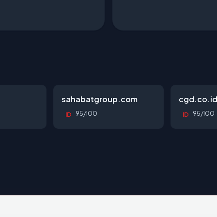
sahabatgroup.com
cgd.co.i
95/100
95/100
ID
ID