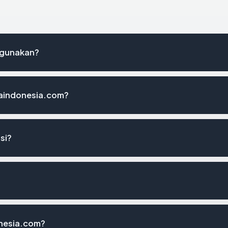
igunakan?
aindonesia.com?
si?
nesia.com?