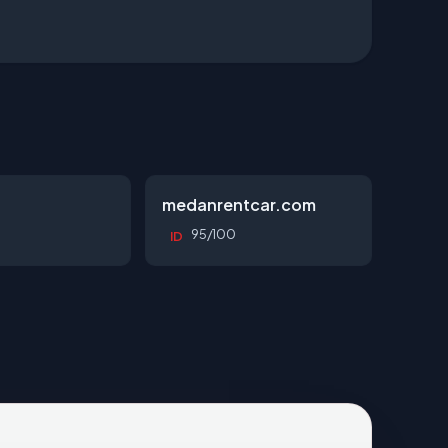
d
medanrentcar.com
95/100
ID