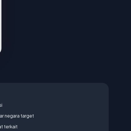
si
uar negara target
t terkait