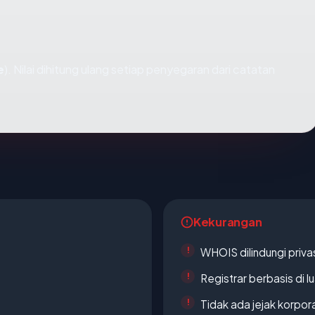
e
). Nilai dihitung ulang setiap penyegaran dari catatan
Kekurangan
WHOIS dilindungi priva
Registrar berbasis di l
Tidak ada jejak korpora