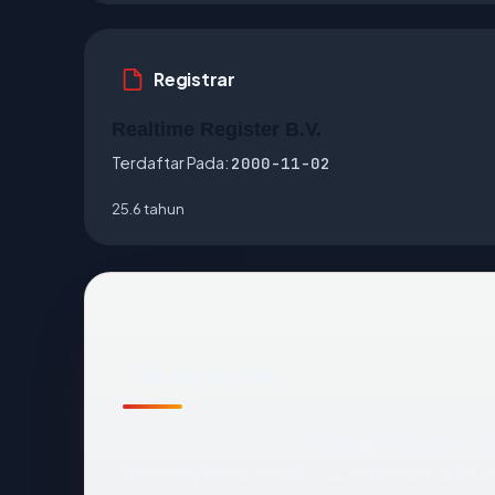
Registrar
Realtime Register B.V.
Terdaftar Pada:
2000-11-02
25.6 tahun
Fakta cepat
Sebelum mendalam:
imbemaindonesia.c
dihosting di Indonesia. SSL pada host apex