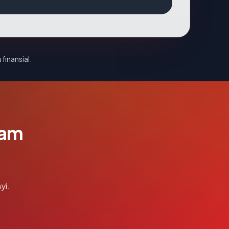
 finansial.
lam
yi.