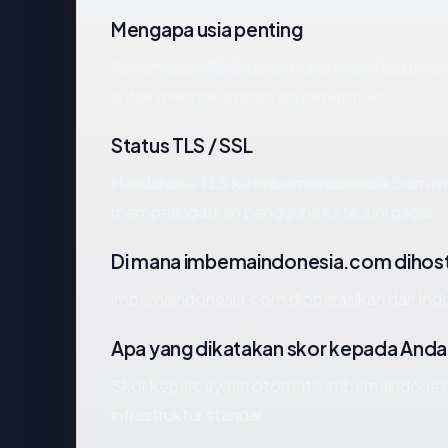
Mengapa usia penting
Rekam jejak 25.6 tahun bukan bukti legitimasi
untuk mengakumulasi sinyal reputasi.
Status TLS / SSL
Handshake TLS ke imbemaindonesia.com m
memperingatkan pengguna ketika ini gagal.
Di mana imbemaindonesia.com dihost
imbemaindonesia.com dioperasikan dari I
Apa yang dikatakan skor kepada Anda
Skor kepercayaan otomatis imbemaindonesi
infrastruktur standar.