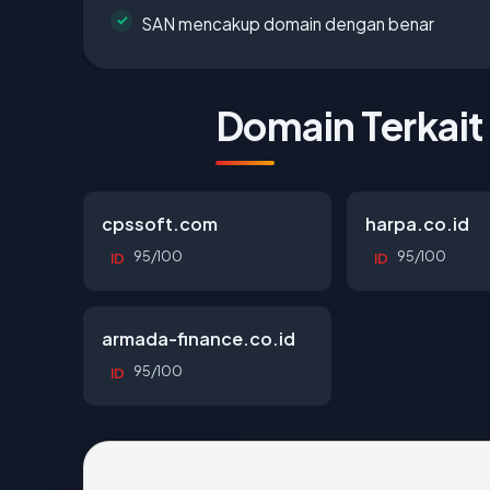
SAN mencakup domain dengan benar
Domain Terkait
cpssoft.com
harpa.co.id
95/100
95/100
ID
ID
armada-finance.co.id
95/100
ID