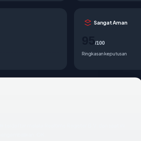
Sangat Aman
95
/100
Ringkasan keputusan
om
terdaftar melalui Realtime Register B.V. dan saat ini
 mengembalikan: OK.