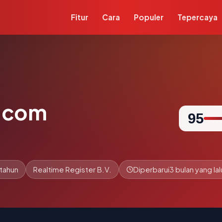
Fitur
Cara
Populer
Tepercaya
.com
95
 tahun
Realtime Register B.V.
Diperbarui
3 bulan yang lal