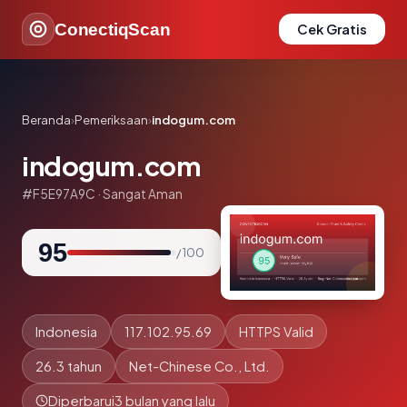
ConectiqScan
Cek Gratis
Beranda
›
Pemeriksaan
›
indogum.com
indogum.com
#F5E97A9C · Sangat Aman
95
/ 100
Indonesia
117.102.95.69
HTTPS Valid
26.3 tahun
Net-Chinese Co., Ltd.
Diperbarui
3 bulan yang lalu