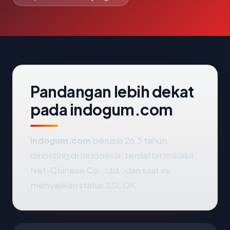
Pandangan lebih dekat
pada indogum.com
indogum.com
berusia 26.3 tahun,
dihosting di Indonesia, terdaftar melalui
Net-Chinese Co., Ltd., dan saat ini
menyajikan status SSL OK.