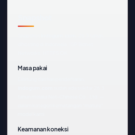
Snapshot
Snapshot
indogum.com
: 26.3 tahun,
dihosting di Indonesia, ISP Biznet
Networks, HTTPS OK.
Masa pakai
Dihitung dari hari pendaftaran,
indogum.com
sudah ada sekitar 26.3
tahun melalui Net-Chinese Co., Ltd. —
dalam kategori kematangan "mature"
model kami.
Keamanan koneksi