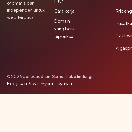
Fitur
otomatis dan
independen untuk
Cara kerja
Rribeng
web terbuka.
Domain
Pusatk
yang baru
Existw
diperiksa
Algaspr
© 2026 ConectiqScan. Semua hak dilindungi.
Kebijakan Privasi
·
Syarat Layanan