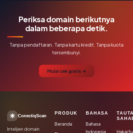
Periksa domain berikutnya
dalam beberapa detik.
Tanpa pendaftaran. Tanpa kartu kredit. Tanpa kuota
tersembunyi.
Mulai cek gratis →
PRODUK
BAHASA
TAUT
ConectiqScan
SAHA
Beranda
Bahasa
Intelijen domain
Indonesia
Hakarfu