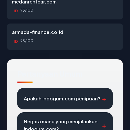
medanrentcar.com
95/100
ID
armada-finance.co.id
95/100
ID
Pertanyaan Umum
Apakah indogum.com penipuan?
Negara mana yang menjalankan
indogum.com?