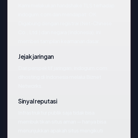
Kami melakukan handshake TLS terhadap
indogum.com dan mendapat: OK.
Digabung dengan registrar (Net-Chinese
Co., Ltd.) dan negara (Indonesia), ini
memberi tampilan keamanan dasar.
Jejak jaringan
Dari perspektif jaringan, indogum.com
dihosting di Indonesia melalui Biznet
Networks.
Sinyal reputasi
Infrastruktur publik saja tidak bisa
membuktikan situs aman — hanya bisa
menunjukkan apakah situs mengikuti