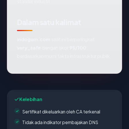
standar industri.
Dalam satu kalimat
indogum.com
saat ini berperingkat
very_safe
dengan skor
95/100
,
berdasarkan murni fakta infrastruktur publik.
Kelebihan
Sertifikat dikeluarkan oleh CA terkenal
Tidak ada indikator pembajakan DNS