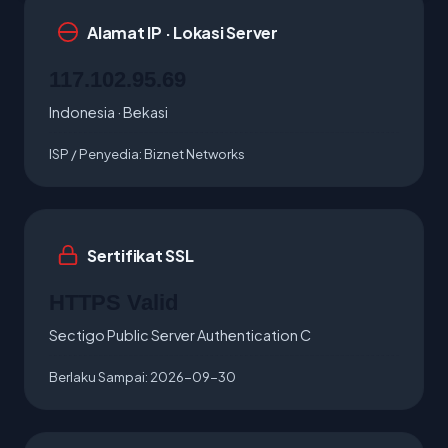
Alamat IP · Lokasi Server
117.102.95.69
Indonesia · Bekasi
ISP / Penyedia:
Biznet Networks
Sertifikat SSL
HTTPS Valid
Sectigo Public Server Authentication C
Berlaku Sampai:
2026-09-30