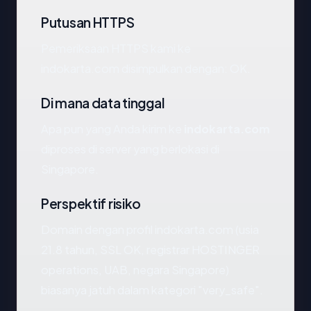
Putusan HTTPS
Pemeriksaan HTTPS kami ke
indokarta.com disimpulkan dengan: OK.
Di mana data tinggal
Apa pun yang Anda kirim ke
indokarta.com
diproses di server yang berlokasi di
Singapore.
Perspektif risiko
Domain dengan profil indokarta.com (usia
21.8 tahun, SSL OK, registrar HOSTINGER
operations, UAB, negara Singapore)
biasanya jatuh dalam kategori "very_safe".