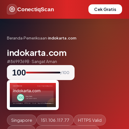
ConectiqScan
Cek Gratis
Beranda
›
Pemeriksaan
›
indokarta.com
indokarta.com
#8699369B · Sangat Aman
100
/ 100
Singapore
151.106.117.77
HTTPS Valid