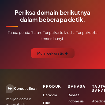
Periksa domain berikutnya
dalam beberapa detik.
Tanpa pendaftaran. Tanpa kartu kredit. Tanpa kuota
tersembunyi.
Mulai cek gratis →
PRODUK
BAHASA
TAUT
ConectiqScan
SAHA
Beranda
Bahasa
Intelijen domain
Indonesia
Abadip
Fitur
otomatis dan