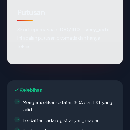
Putusan
Skor kepercayaan:
100/100
—
very_safe
.
Ini adalah putusan otomatis dan hanya
teknis.
Kelebihan
Mengembalikan catatan SOA dan TXT yang
valid
Terdaftar pada registrar yang mapan