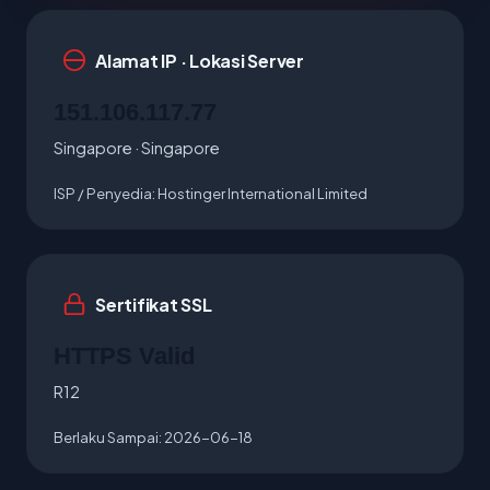
Alamat IP · Lokasi Server
151.106.117.77
Singapore · Singapore
ISP / Penyedia:
Hostinger International Limited
Sertifikat SSL
HTTPS Valid
R12
Berlaku Sampai:
2026-06-18