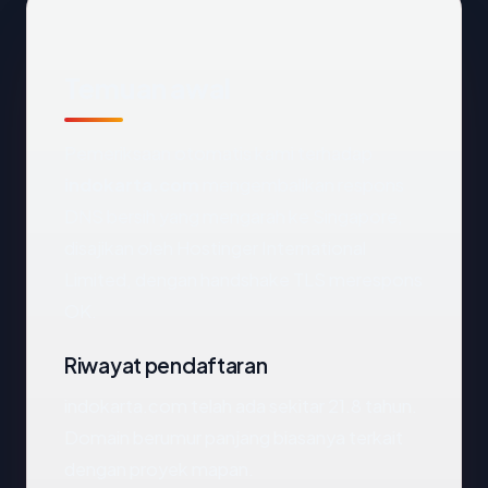
Temuan awal
Pemeriksaan otomatis kami terhadap
indokarta.com
mengembalikan respons
DNS bersih yang mengarah ke Singapore,
disajikan oleh Hostinger International
Limited, dengan handshake TLS merespons
OK.
Riwayat pendaftaran
indokarta.com telah ada sekitar 21.8 tahun.
Domain berumur panjang biasanya terkait
dengan proyek mapan.