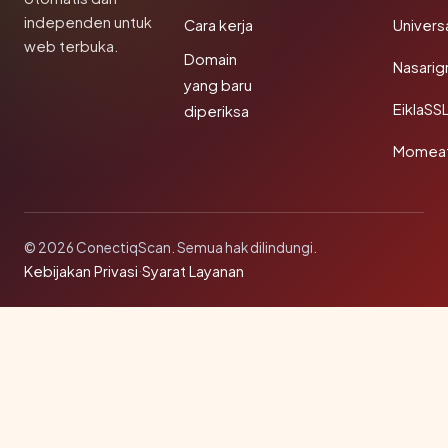
independen untuk
Cara kerja
Univer
web terbuka.
Domain
Nasarig
yang baru
EiklaSS
diperiksa
Momea
© 2026 ConectiqScan. Semua hak dilindungi.
Kebijakan Privasi
·
Syarat Layanan