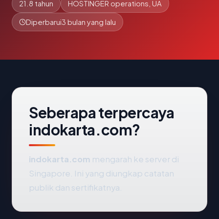
21.8 tahun
HOSTINGER operations, UA
Diperbarui
3 bulan yang lalu
Seberapa terpercaya
indokarta.com?
indokarta.com
mengarah ke server di
Singapore. Ini yang diungkap catatan
publik dan sertifikatnya.