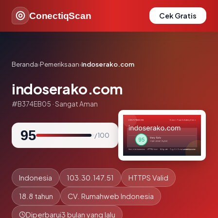
ConectiqScan
Cek Gratis
Beranda
›
Pemeriksaan
›
indoserako.com
indoserako.com
#B374EB05 · Sangat Aman
95
/ 100
Indonesia
103.30.147.51
HTTPS Valid
18.8 tahun
CV. Rumahweb Indonesia
Diperbarui
3 bulan yang lalu