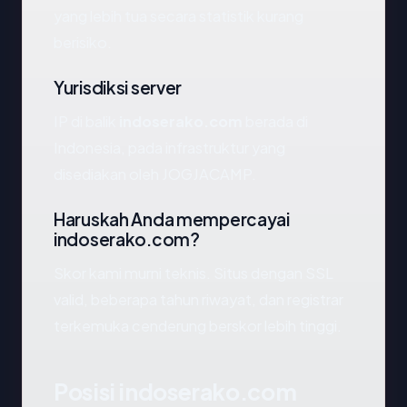
yang lebih tua secara statistik kurang
berisiko.
Yurisdiksi server
IP di balik
indoserako.com
berada di
Indonesia, pada infrastruktur yang
disediakan oleh JOGJACAMP.
Haruskah Anda mempercayai
indoserako.com?
Skor kami murni teknis. Situs dengan SSL
valid, beberapa tahun riwayat, dan registrar
terkemuka cenderung berskor lebih tinggi.
Posisi indoserako.com