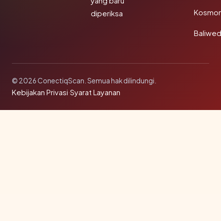
yang baru
Kosmon
diperiksa
Baliwe
© 2026 ConectiqScan. Semua hak dilindungi.
Kebijakan Privasi
·
Syarat Layanan