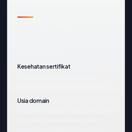
Sekilas
Cara tercepat membaca
indoserako.com
: negara Indonesia, usia
18.8 tahun, SSL OK, registrar CV.
Rumahweb Indonesia.
Kesehatan sertifikat
Sertifikat yang saat ini disajikan oleh
indoserako.com
dipecahkan sebagai: OK.
Usia domain
Domain telah terdaftar selama sekitar 18.8
tahun, yang menempatkannya dalam
kategori kematangan "mature". Domain