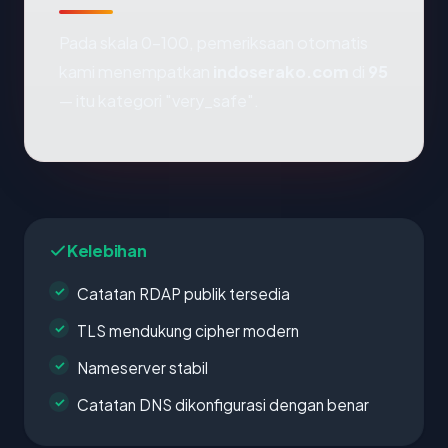
Pada skala 0-100, pemeriksaan otomatis
kami menempatkan
indoserako.com
di
95
— itu kategori "very_safe".
Kelebihan
Catatan RDAP publik tersedia
TLS mendukung cipher modern
Nameserver stabil
Catatan DNS dikonfigurasi dengan benar