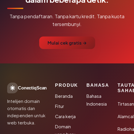
Tanpa pendaftaran. Tanpa kartu kredit. Tanpa kuota
tersembunyi.
Mulai cek gratis →
PRODUK
BAHASA
TAUT
ConectiqScan
SAHA
Beranda
Bahasa
Intelijen domain
Indonesia
Tirtasa
Fitur
otomatis dan
independen untuk
Cara kerja
Alamca
web terbuka.
Domain
Radioh