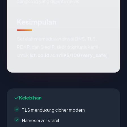
cangkang yang diganti merek.
Kesimpulan
Setelah memadukan sinyal DNS, TLS,
RDAP, dan GeoIP, skor otomatis kami
untuk
ist.co.id
ada di
95/100
(
very_safe
).
Kelebihan
TLS mendukung cipher modern
Nameserver stabil