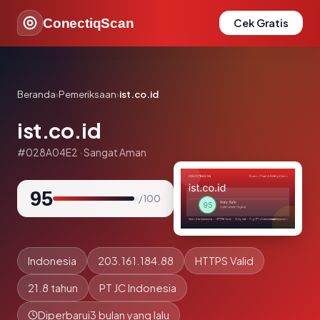
ConectiqScan
Cek Gratis
Beranda
›
Pemeriksaan
›
ist.co.id
ist.co.id
#028A04E2 · Sangat Aman
95
/ 100
Indonesia
203.161.184.88
HTTPS Valid
21.8 tahun
PT JC Indonesia
Diperbarui
3 bulan yang lalu