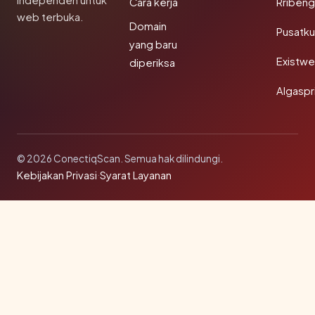
independen untuk
Cara kerja
Rribeng
web terbuka.
Domain
Pusatk
yang baru
Existw
diperiksa
Algaspr
© 2026 ConectiqScan. Semua hak dilindungi.
Kebijakan Privasi
·
Syarat Layanan