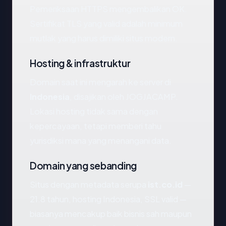
Pemeriksaan HTTPS mengembalikan OK.
Sertifikat TLS yang valid adalah minimum
mutlak yang harus dimiliki situs modern.
Hosting & infrastruktur
Domain saat ini mengarah ke server di
Indonesia
, disajikan oleh JOGJACAMP.
Lokasi hosting tidak sama dengan
kepercayaan, tetapi memberi tahu
yurisdiksi mana yang menangani data.
Domain yang sebanding
Situs dengan metadata serupa
ist.co.id
—
21.8 tahun, hosting Indonesia, SSL valid —
biasanya mencakup baik bisnis sah maupun