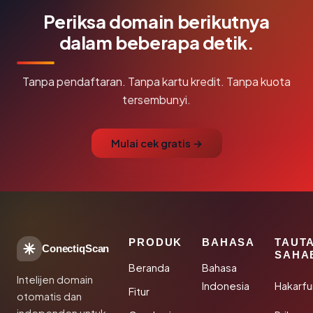
Periksa domain berikutnya
dalam beberapa detik.
Tanpa pendaftaran. Tanpa kartu kredit. Tanpa kuota
tersembunyi.
Mulai cek gratis →
PRODUK
BAHASA
TAUT
ConectiqScan
SAHA
Beranda
Bahasa
Intelijen domain
Indonesia
Hakarfu
Fitur
otomatis dan