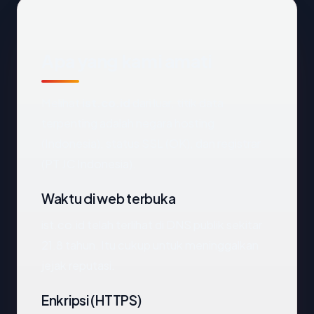
Apa yang kami amati
Melihat
ist.co.id
dari luar, titik data
terpenting adalah negara hosting
(Indonesia), status SSL (OK), dan registrar
(PT JC Indonesia).
Waktu di web terbuka
ist.co.id telah terlihat di DNS publik sekitar
21.8 tahun. Itu cukup untuk meninggalkan
jejak reputasi.
Enkripsi (HTTPS)