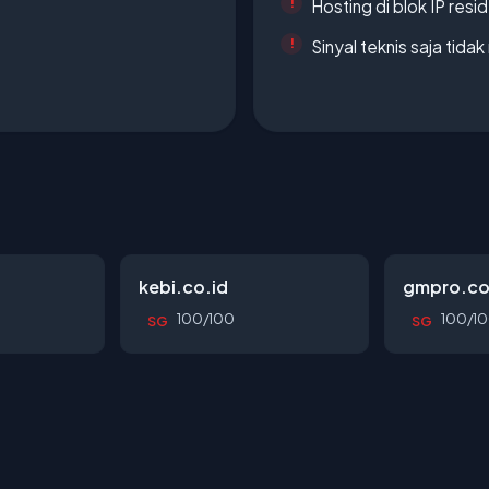
Hosting di blok IP resi
Sinyal teknis saja tid
kebi.co.id
gmpro.co
100/100
100/1
SG
SG