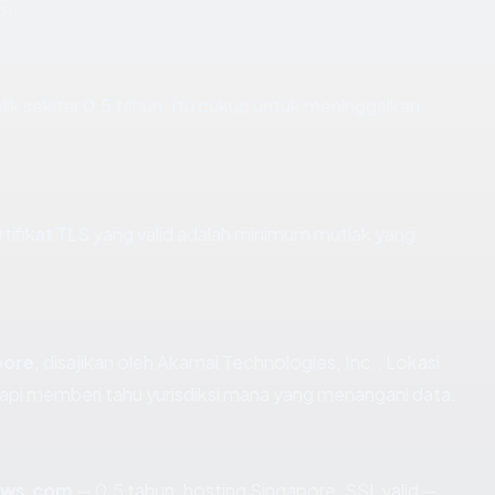
p).
lik sekitar 0.5 tahun. Itu cukup untuk meninggalkan
fikat TLS yang valid adalah minimum mutlak yang
pore
, disajikan oleh Akamai Technologies, Inc.. Lokasi
api memberi tahu yurisdiksi mana yang menangani data.
lows.com
— 0.5 tahun, hosting Singapore, SSL valid —