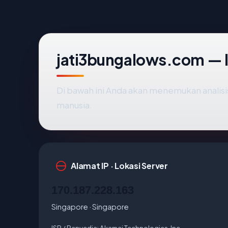
jati3bungalows.com — 
Di bawah ini Anda akan menemukan analis
manusia.
Alamat IP · Lokasi Server
170.187.228.163
Singapore · Singapore
ISP / Penyedia:
Akamai Technologies, Inc.