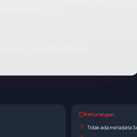
angkang yang diganti merek.
dan GeoIP, skor otomatis kami untuk
Kekurangan
Tidak ada metadata S