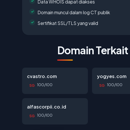
Data WHOIS dapat diakses
Domain muncul dalam log CT publik
Sertifikat SSL/TLS yang valid
Domain Terkait
cvastro.com
yogyes.com
100/100
100/100
SG
SG
alfascorpii.co.id
100/100
SG