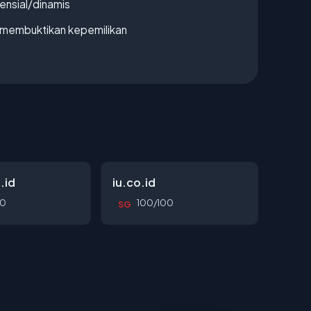
densial/dinamis
ak membuktikan kepemilikan
.id
iu.co.id
00
100/100
SG