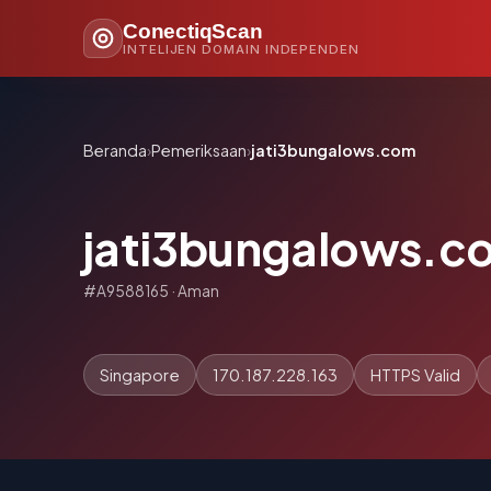
ConectiqScan
INTELIJEN DOMAIN INDEPENDEN
Beranda
›
Pemeriksaan
›
jati3bungalows.com
jati3bungalows.c
#A9588165 · Aman
Singapore
170.187.228.163
HTTPS Valid