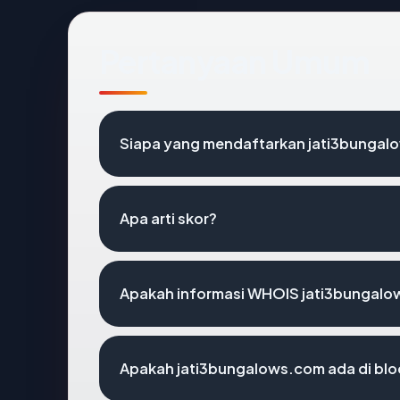
Pertanyaan Umum
Siapa yang mendaftarkan jati3bunga
Apa arti skor?
Apakah informasi WHOIS jati3bungal
Apakah jati3bungalows.com ada di blo