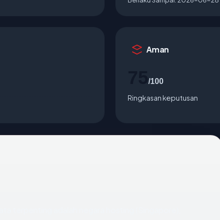
Aman
75
/100
Ringkasan keputusan
k data terpenting adalah negara hosting (Singapore),