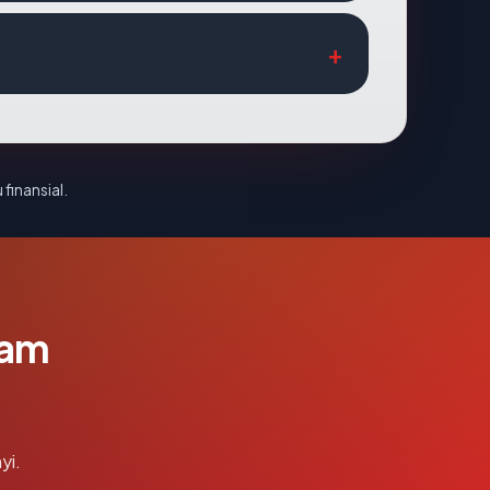
 finansial.
lam
yi.