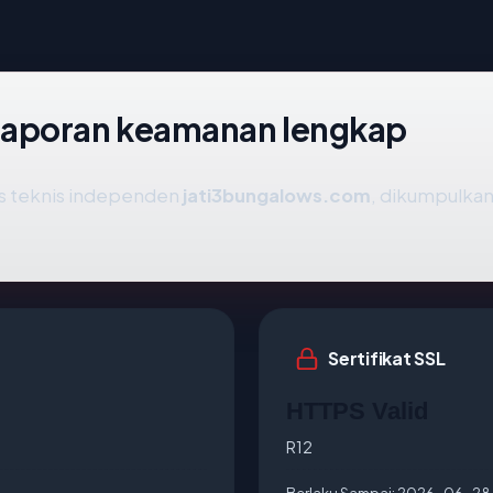
laporan keamanan lengkap
is teknis independen
jati3bungalows.com
, dikumpulkan 
Sertifikat SSL
HTTPS Valid
R12
Berlaku Sampai:
2026-06-28