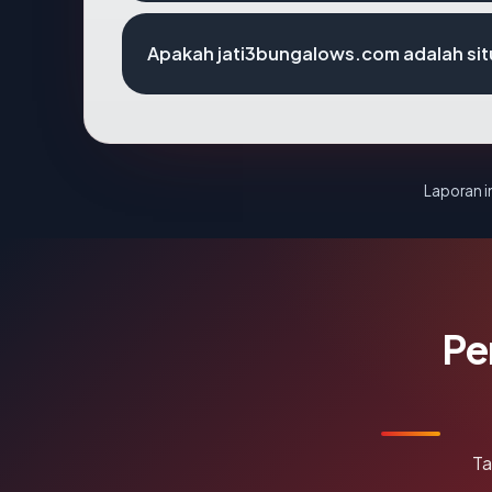
Apakah jati3bungalows.com adalah sit
Laporan in
Pe
Ta