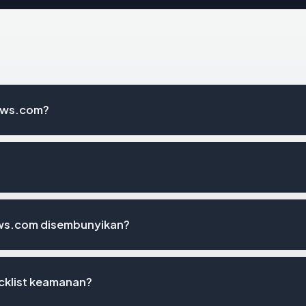
lows.com?
ows.com disembunyikan?
cklist keamanan?