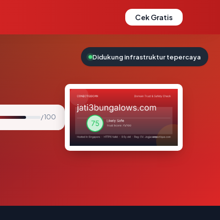
Cek Gratis
Didukung infrastruktur tepercaya
/ 100