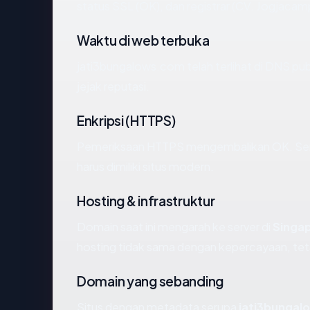
status SSL (OK), dan registrar (CV. Jogjacam
Waktu di web terbuka
jati3bungalows.com telah terlihat di DNS pub
jejak reputasi.
Enkripsi (HTTPS)
Pemeriksaan HTTPS mengembalikan OK. Serti
harus dimiliki situs modern.
Hosting & infrastruktur
Domain saat ini mengarah ke server di
Singa
hosting tidak sama dengan kepercayaan, tet
Domain yang sebanding
Situs dengan metadata serupa
jati3bunga