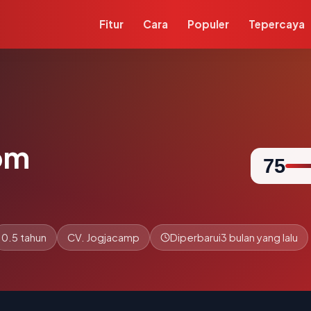
Fitur
Cara
Populer
Tepercaya
om
75
0.5 tahun
CV. Jogjacamp
Diperbarui
3 bulan yang lalu