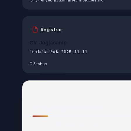
Registrar
CV. Jogjacamp
Terdaftar Pada:
2025-11-11
0.5 tahun
Apa yang kami amati
Melihat
jati3bungalows.com
dari luar, titi