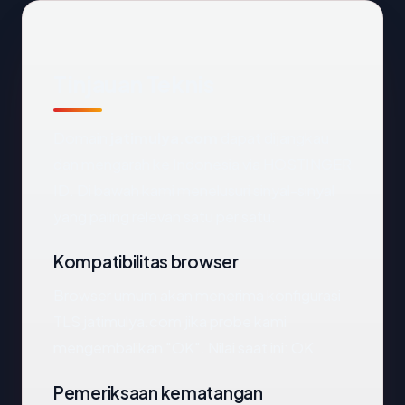
Tinjauan Teknis
Domain
jatimulya.com
dapat dijangkau
dan mengarah ke Indonesia via HOSTINGER
ID. Di bawah kami menelusuri sinyal-sinyal
yang paling relevan satu per satu.
Kompatibilitas browser
Browser umum akan menerima konfigurasi
TLS jatimulya.com jika probe kami
mengembalikan "OK". Nilai saat ini: OK.
Pemeriksaan kematangan