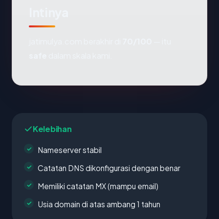
Intinya
jatimulya.com berakhir di
70/100
— itu
safe
dalam skala kami.
Kelebihan
Nameserver stabil
Catatan DNS dikonfigurasi dengan benar
Memiliki catatan MX (mampu email)
Usia domain di atas ambang 1 tahun