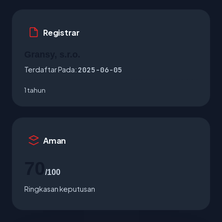
Registrar
Gransy, s.r.o.
Terdaftar Pada:
2025-06-05
1 tahun
Aman
70
/100
Ringkasan keputusan