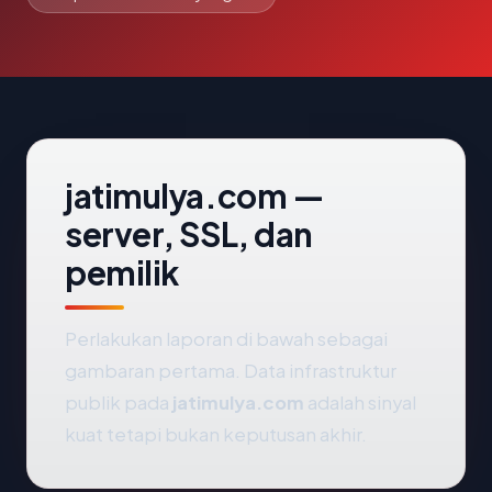
jatimulya.com —
server, SSL, dan
pemilik
Perlakukan laporan di bawah sebagai
gambaran pertama. Data infrastruktur
publik pada
jatimulya.com
adalah sinyal
kuat tetapi bukan keputusan akhir.