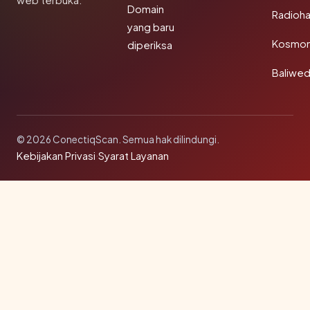
web terbuka.
Domain
Radioh
yang baru
Kosmon
diperiksa
Baliwe
© 2026 ConectiqScan. Semua hak dilindungi.
Kebijakan Privasi
·
Syarat Layanan