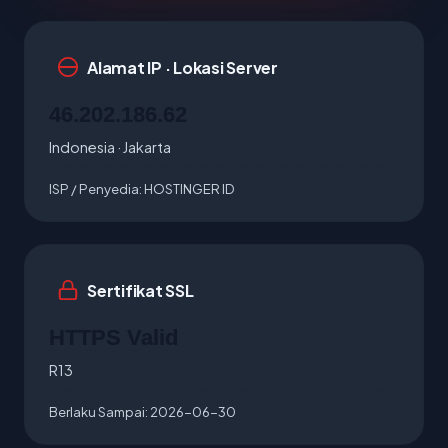
Alamat IP · Lokasi Server
46.202.186.62
Indonesia · Jakarta
ISP / Penyedia:
HOSTINGER ID
Sertifikat SSL
HTTPS Valid
R13
Berlaku Sampai:
2026-06-30