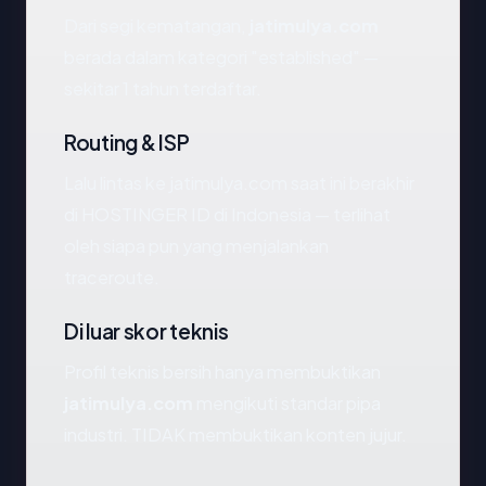
Dari segi kematangan,
jatimulya.com
berada dalam kategori "established" —
sekitar 1 tahun terdaftar.
Routing & ISP
Lalu lintas ke jatimulya.com saat ini berakhir
di HOSTINGER ID di Indonesia — terlihat
oleh siapa pun yang menjalankan
traceroute.
Di luar skor teknis
Profil teknis bersih hanya membuktikan
jatimulya.com
mengikuti standar pipa
industri. TIDAK membuktikan konten jujur.