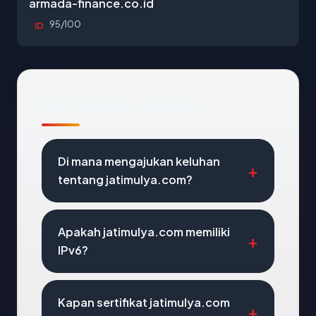
armada-finance.co.id
95/100
ID
Pertanyaan Umum
Di mana mengajukan keluhan
tentang jatimulya.com?
Apakah jatimulya.com memiliki
IPv6?
Kapan sertifikat jatimulya.com