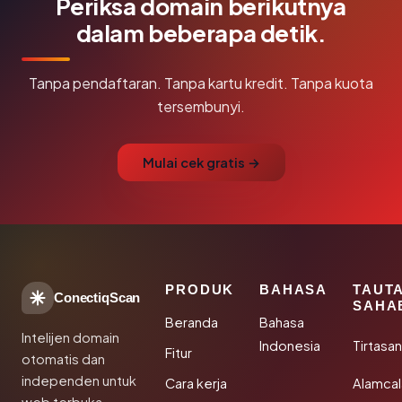
Periksa domain berikutnya
dalam beberapa detik.
Tanpa pendaftaran. Tanpa kartu kredit. Tanpa kuota
tersembunyi.
Mulai cek gratis →
PRODUK
BAHASA
TAUT
ConectiqScan
SAHA
Beranda
Bahasa
Intelijen domain
Indonesia
Tirtasa
Fitur
otomatis dan
independen untuk
Cara kerja
Alamca