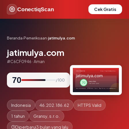
ConectiqScan
Cek Gratis
Beranda
›
Pemeriksaan
›
jatimulya.com
jatimulya.com
#C6CF0946 · Aman
70
/ 100
Indonesia
46.202.186.62
HTTPS Valid
1 tahun
Gransy, s.r.o.
Diperbarui
3 bulan yang lalu