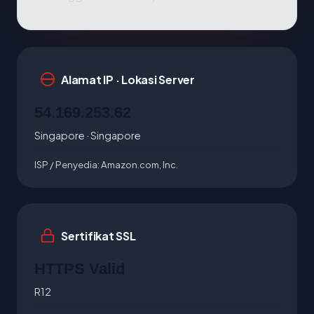
Alamat IP · Lokasi Server
54.169.253.62
Singapore · Singapore
ISP / Penyedia:
Amazon.com, Inc.
Sertifikat SSL
HTTPS Valid
R12