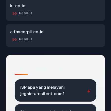
iu.co.id
100/100
SG
alfascorpii.co.id
100/100
SG
Pertanyaan Umum
ISP apa yang melayani
jeghierarchitect.com?