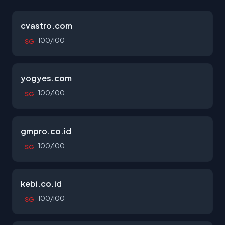
cvastro.com
100/100
SG
yogyes.com
100/100
SG
gmpro.co.id
100/100
SG
kebi.co.id
100/100
SG