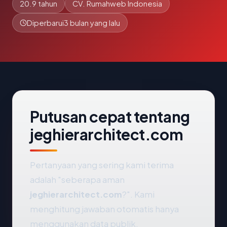
20.9 tahun
CV. Rumahweb Indonesia
Diperbarui
3 bulan yang lalu
Putusan cepat tentang
jeghierarchitect.com
Pertanyaan yang sering kami terima
adalah "seberapa aman
jeghierarchitect.com
?". Kami
menghitung jawaban otomatis hanya
menggunakan data publik.