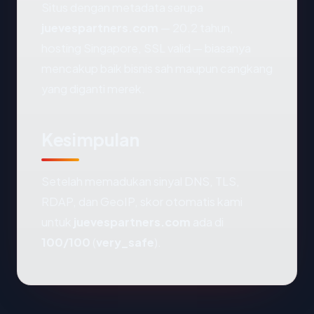
Situs dengan metadata serupa
juevespartners.com
— 20.2 tahun,
hosting Singapore, SSL valid — biasanya
mencakup baik bisnis sah maupun cangkang
yang diganti merek.
Kesimpulan
Setelah memadukan sinyal DNS, TLS,
RDAP, dan GeoIP, skor otomatis kami
untuk
juevespartners.com
ada di
100/100
(
very_safe
).