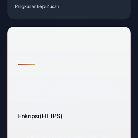
Ringkasan keputusan
Apa yang kami amati
Melihat
juevespartners.com
dari luar, titik
data terpenting adalah negara hosting
(Singapore), status SSL (OK), dan registrar
(PT Ardh Global Indonesia).
Enkripsi (HTTPS)
Pemeriksaan HTTPS mengembalikan OK.
Sertifikat TLS yang valid adalah minimum