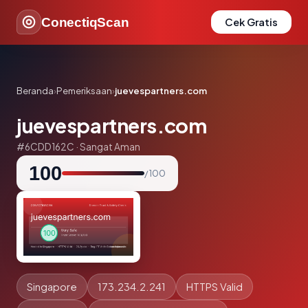
ConectiqScan
Cek Gratis
Beranda
›
Pemeriksaan
›
juevespartners.com
juevespartners.com
#6CDD162C · Sangat Aman
100
/ 100
Singapore
173.234.2.241
HTTPS Valid