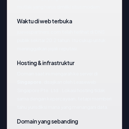
mutlak yang harus dimiliki situs modern.
Waktu di web terbuka
juevespartners.com telah terlihat di DNS
publik sekitar 20.2 tahun. Itu cukup untuk
meninggalkan jejak reputasi.
Hosting & infrastruktur
Domain saat ini mengarah ke server di
Singapore
, disajikan oleh Leaseweb
Singapore Pte. Ltd.. Lokasi hosting tidak
sama dengan kepercayaan, tetapi memberi
tahu yurisdiksi mana yang menangani data.
Domain yang sebanding