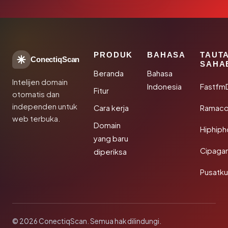
PRODUK
BAHASA
TAUT
ConectiqScan
SAHA
Beranda
Bahasa
Intelijen domain
Indonesia
Fastfm
Fitur
otomatis dan
independen untuk
Cara kerja
Ramac
web terbuka.
Domain
Hiphip
yang baru
Cipaga
diperiksa
Pusatk
© 2026 ConectiqScan. Semua hak dilindungi.