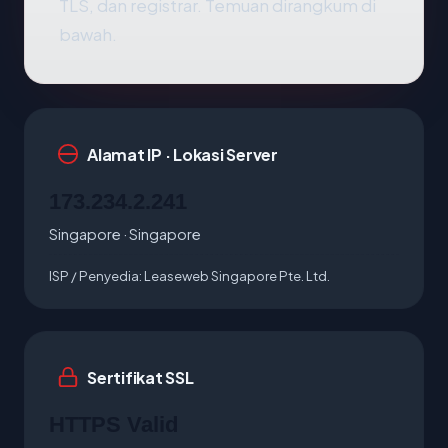
TLS, dan registrar. Temuan dirangkum di
bawah.
Alamat IP · Lokasi Server
173.234.2.241
Singapore · Singapore
ISP / Penyedia:
Leaseweb Singapore Pte. Ltd.
Sertifikat SSL
HTTPS Valid