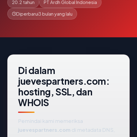
20.2 tahun
PT Ardh Global Indonesia
Diperbarui
3 bulan yang lalu
Di dalam
juevespartners.com:
hosting, SSL, dan
WHOIS
Pemindai kami memeriksa
juevespartners.com
di metadata DNS,