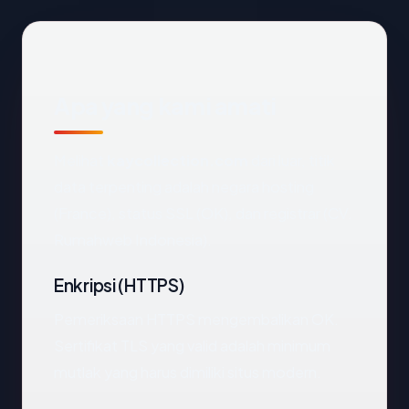
Apa yang kami amati
Melihat
kaycollection.com
dari luar, titik
data terpenting adalah negara hosting
(France), status SSL (OK), dan registrar (CV.
Rumahweb Indonesia).
Enkripsi (HTTPS)
Pemeriksaan HTTPS mengembalikan OK.
Sertifikat TLS yang valid adalah minimum
mutlak yang harus dimiliki situs modern.