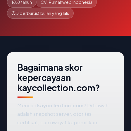
18.8 tahun
CV. Rumahweb Indonesia
Diperbarui
3 bulan yang lalu
Bagaimana skor
kepercayaan
kaycollection.com?
Mencari
kaycollection.com
? Di bawah
adalah snapshot server, otoritas
sertifikat, dan riwayat kepemilikan.