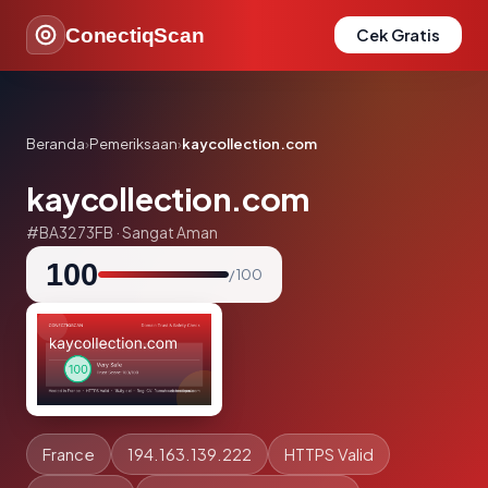
ConectiqScan
Cek Gratis
Beranda
›
Pemeriksaan
›
kaycollection.com
kaycollection.com
#BA3273FB · Sangat Aman
100
/ 100
France
194.163.139.222
HTTPS Valid