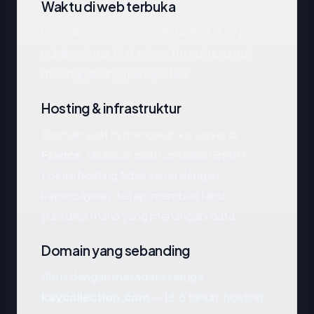
Waktu di web terbuka
kaycollection.com telah terlihat di DNS
publik sekitar 18.8 tahun. Itu cukup untuk
meninggalkan jejak reputasi.
Hosting & infrastruktur
Domain saat ini mengarah ke server di
France
, disajikan oleh Contabo GmbH.
Lokasi hosting tidak sama dengan
kepercayaan, tetapi memberi tahu
yurisdiksi mana yang menangani data.
Domain yang sebanding
Situs dengan metadata serupa
kaycollection.com
— 18.8 tahun, hosting