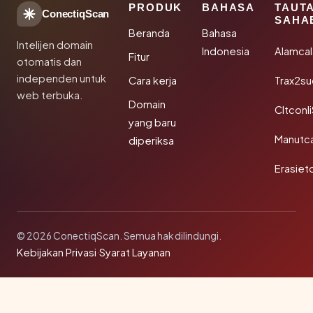
PRODUK
BAHASA
TAUT
ConectiqScan
SAHA
Beranda
Bahasa
Intelijen domain
Indonesia
Alamca
Fitur
otomatis dan
independen untuk
Cara kerja
Trax2s
web terbuka.
Domain
Cltconl
yang baru
Manutc
diperiksa
Erasiet
© 2026 ConectiqScan. Semua hak dilindungi.
Kebijakan Privasi
·
Syarat Layanan