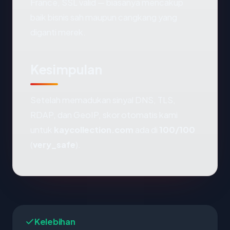
France, SSL valid — biasanya mencakup
baik bisnis sah maupun cangkang yang
diganti merek.
Kesimpulan
Setelah memadukan sinyal DNS, TLS,
RDAP, dan GeoIP, skor otomatis kami
untuk
kaycollection.com
ada di
100/100
(
very_safe
).
Kelebihan