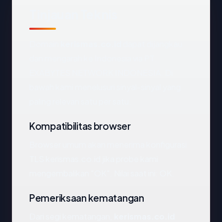
Tinjauan Teknis
Domain
kerismas.co.id
dapat dijangkau
dan mengarah ke Indonesia via PT.
EXABYTES NETWORK INDONESIA. Di
bawah kami menelusuri sinyal-sinyal yang
paling relevan satu per satu.
Kompatibilitas browser
Browser umum akan menerima konfigurasi
TLS kerismas.co.id jika probe kami
mengembalikan "OK". Nilai saat ini: OK.
Pemeriksaan kematangan
Dari segi kematangan,
kerismas.co.id