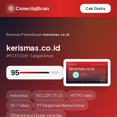
ConectiqScan
Cek Gratis
Beranda
›
Pemeriksaan
›
kerismas.co.id
kerismas.co.id
#FC37CD69 · Sangat Aman
95
/ 100
Indonesia
103.229.73.23
HTTPS Valid
25.7 tahun
PT Registrasi Nama Domai
Diperbarui
3 bulan yang lalu