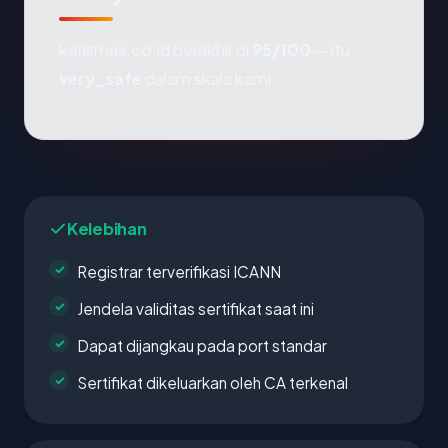
kerismas.co.id berakhir di
95/100
— itu
very_safe
dalam skala kami.
Kelebihan
Registrar terverifikasi ICANN
Jendela validitas sertifikat saat ini
Dapat dijangkau pada port standar
Sertifikat dikeluarkan oleh CA terkenal