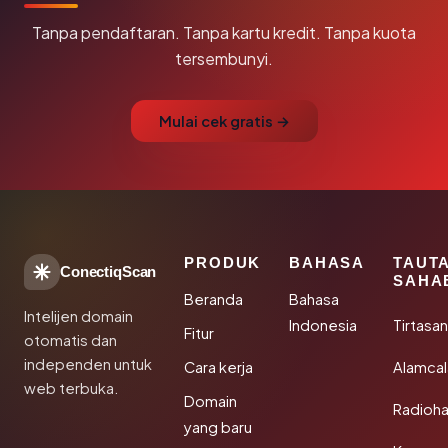
Tanpa pendaftaran. Tanpa kartu kredit. Tanpa kuota
tersembunyi.
Mulai cek gratis →
PRODUK
BAHASA
TAUT
ConectiqScan
SAHA
Beranda
Bahasa
Intelijen domain
Indonesia
Tirtasa
Fitur
otomatis dan
independen untuk
Cara kerja
Alamca
web terbuka.
Domain
Radioh
yang baru