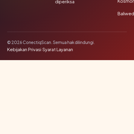
Kosmon
diperiksa
Baliwe
© 2026 ConectiqScan. Semua hak dilindungi.
Kebijakan Privasi
·
Syarat Layanan