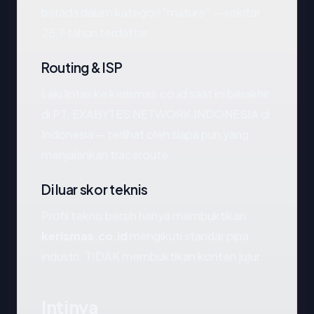
berada dalam kategori "mature" — sekitar
25.7 tahun terdaftar.
Routing & ISP
Lalu lintas ke kerismas.co.id saat ini berakhir
di PT. EXABYTES NETWORK INDONESIA di
Indonesia — terlihat oleh siapa pun yang
menjalankan traceroute.
Di luar skor teknis
Profil teknis bersih hanya membuktikan
kerismas.co.id
mengikuti standar pipa
industri. TIDAK membuktikan konten jujur.
Intinya