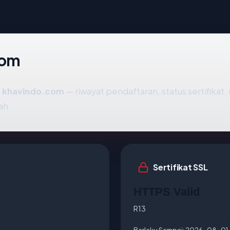
com
k
khavindo.com
— riwayat pendaftaran, status sertifikat,
ah.
Sertifikat SSL
HTTPS Valid
R13
Berlaku Sampai:
2026-08-01