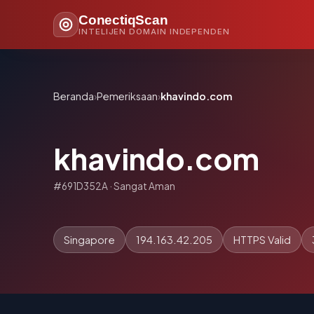
ConectiqScan
INTELIJEN DOMAIN INDEPENDEN
Beranda
›
Pemeriksaan
›
khavindo.com
khavindo.com
#691D352A · Sangat Aman
Singapore
194.163.42.205
HTTPS Valid