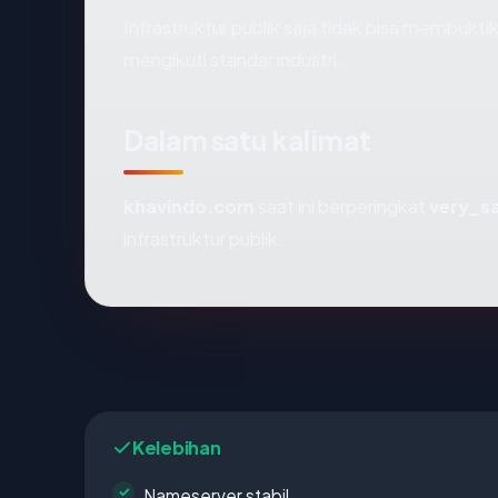
Infrastruktur publik saja tidak bisa membukt
mengikuti standar industri.
Dalam satu kalimat
khavindo.com
saat ini berperingkat
very_s
infrastruktur publik.
Kelebihan
Nameserver stabil