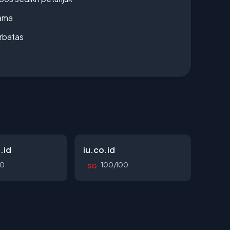
lama
erbatas
.id
iu.co.id
00
100/100
SG