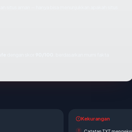
ikan situs aman — hanya bisa menunjukkan apakah situs
afe
dengan skor
90/100
, berdasarkan murni fakta
Kekurangan
Catatan TXT mengeksp