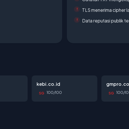
TLS menerima cipher 
Data reputasi publik t
kebi.co.id
gmpro.co
100/100
100/1
SG
SG