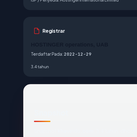
Registrar
HOSTINGER operations, UAB
Terdaftar Pada:
2022-12-29
3.4 tahun
Snapshot
Snapshot
khavindo.com
: 3.4 tahun, dihost