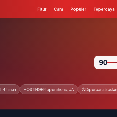
Fitur
Cara
Populer
Tepercaya
90
3.4 tahun
HOSTINGER operations, UA
Diperbarui
3 bulan