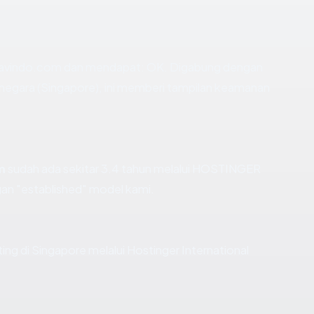
havindo.com dan mendapat: OK. Digabung dengan
negara (Singapore), ini memberi tampilan keamanan
m
sudah ada sekitar 3.4 tahun melalui HOSTINGER
an "established" model kami.
ing di Singapore melalui Hostinger International