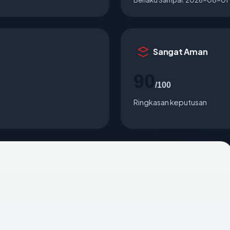
Sangat Aman
90
/100
Ringkasan keputusan
ing di Singapore, ISP Hostinger International Limited,