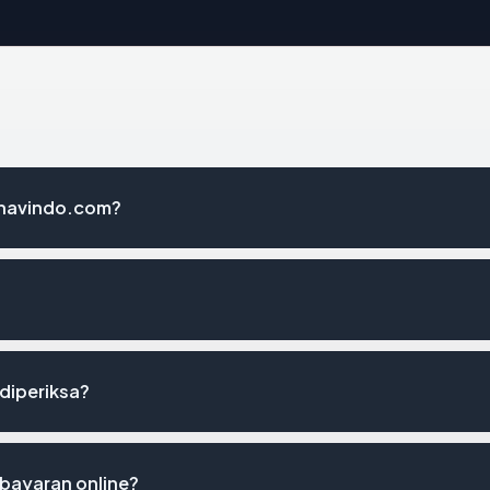
khavindo.com?
 diperiksa?
bayaran online?