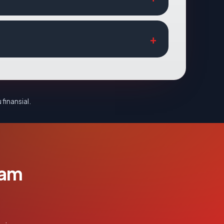
 finansial.
lam