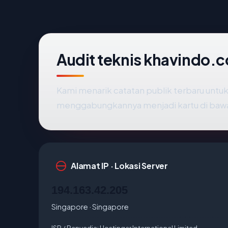
Audit teknis khavindo.
Kami menarik catatan publik terbaru untu
menggabungkannya menjadi kartu di baw
Alamat IP · Lokasi Server
194.163.42.205
Singapore · Singapore
ISP / Penyedia:
Hostinger International Limited