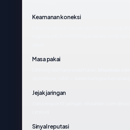
HTTPS OK.
Keamanan koneksi
Kami melakukan handshake TLS terhadap k
registrar (HOSTINGER operations, UAB) dan 
dasar.
Masa pakai
Dihitung dari hari pendaftaran,
khavindo.co
operations, UAB — dalam kategori kematang
Jejak jaringan
Dari perspektif jaringan, khavindo.com dihost
Limited.
Sinyal reputasi