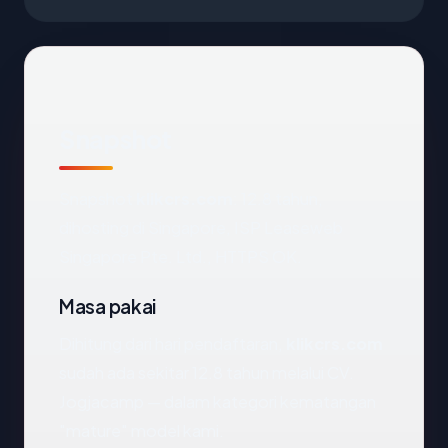
Snapshot
Snapshot
klikcrs.com
: 12.8 tahun,
dihosting di Singapore, ISP Leaseweb
Singapore Pte. Ltd., HTTPS OK.
Masa pakai
Dihitung dari hari pendaftaran,
klikcrs.com
sudah ada sekitar 12.8 tahun melalui CV.
Jogjacamp — dalam kategori kematangan
"mature" model kami.