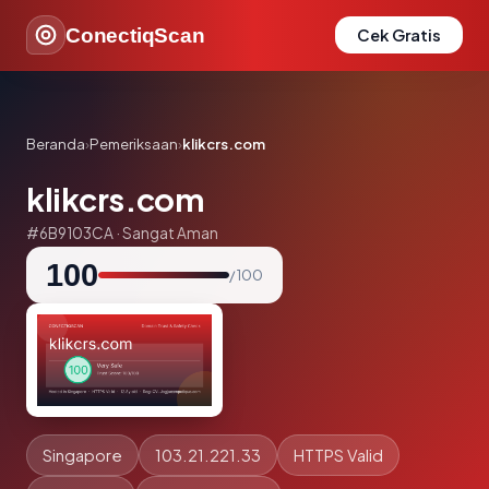
ConectiqScan
Cek Gratis
Beranda
›
Pemeriksaan
›
klikcrs.com
klikcrs.com
#6B9103CA · Sangat Aman
100
/ 100
Singapore
103.21.221.33
HTTPS Valid