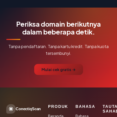
Periksa domain berikutnya
dalam beberapa detik.
Tanpa pendaftaran. Tanpa kartu kredit. Tanpa kuota
tersembunyi.
Mulai cek gratis →
PRODUK
BAHASA
TAUT
ConectiqScan
SAHA
Beranda
Bahasa