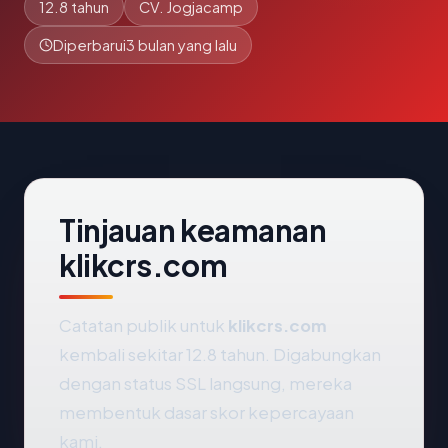
12.8 tahun
CV. Jogjacamp
Diperbarui
3 bulan yang lalu
Tinjauan keamanan
klikcrs.com
Catatan publik untuk
klikcrs.com
kembali sekitar 12.8 tahun. Digabungkan
dengan status SSL langsung, mereka
membentuk dasar skor kepercayaan
kami.