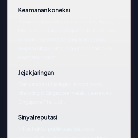
Keamanan koneksi
Kami melakukan handshake TLS terhadap
klikcrs.com dan mendapat: OK. Digabung
dengan registrar (CV. Jogjacamp) dan
negara (Singapore), ini memberi tampilan
keamanan dasar.
Jejak jaringan
Dari perspektif jaringan, klikcrs.com
dihosting di Singapore melalui Leaseweb
Singapore Pte. Ltd..
Sinyal reputasi
Infrastruktur publik saja tidak bisa
membuktikan situs aman — hanya bisa