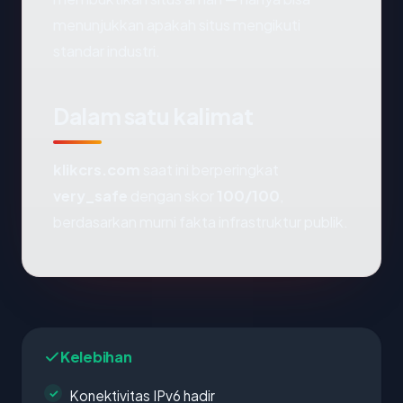
menunjukkan apakah situs mengikuti
standar industri.
Dalam satu kalimat
klikcrs.com
saat ini berperingkat
very_safe
dengan skor
100/100
,
berdasarkan murni fakta infrastruktur publik.
Kelebihan
Konektivitas IPv6 hadir