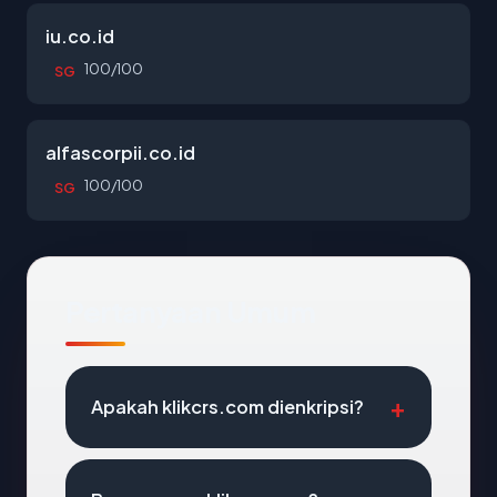
iu.co.id
100/100
SG
alfascorpii.co.id
100/100
SG
Pertanyaan Umum
Apakah klikcrs.com dienkripsi?