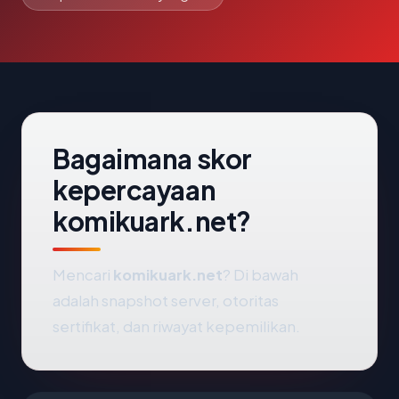
Bagaimana skor
kepercayaan
komikuark.net?
Mencari
komikuark.net
? Di bawah
adalah snapshot server, otoritas
sertifikat, dan riwayat kepemilikan.