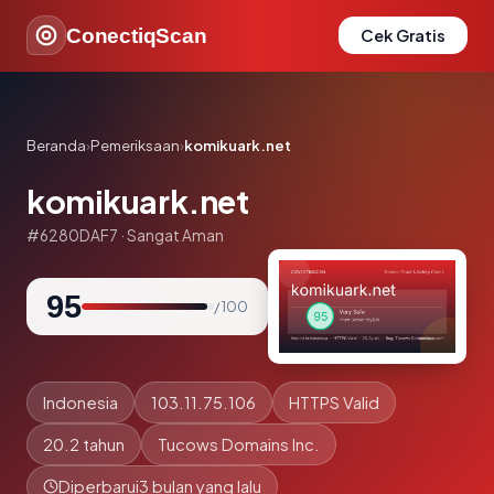
ConectiqScan
Cek Gratis
Beranda
›
Pemeriksaan
›
komikuark.net
komikuark.net
#6280DAF7 · Sangat Aman
95
/ 100
Indonesia
103.11.75.106
HTTPS Valid
20.2 tahun
Tucows Domains Inc.
Diperbarui
3 bulan yang lalu