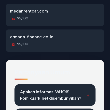
medanrentcar.com
95/100
ID
armada-finance.co.id
95/100
ID
Pertanyaan Umum
Apakah informasi WHOIS
komikuark.net disembunyikan?