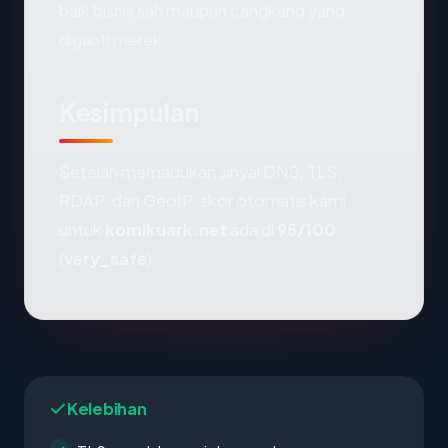
baik bisnis sah maupun cangkang yang
diganti merek.
Kesimpulan
Setelah memadukan sinyal DNS, TLS,
RDAP, dan GeoIP, skor otomatis kami
untuk
komikuark.net
ada di
95/100
(
very_safe
).
Kelebihan