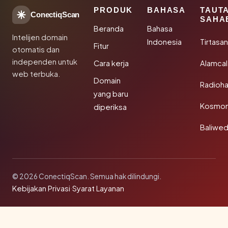
PRODUK
BAHASA
TAUT
ConectiqScan
SAHA
Beranda
Bahasa
Intelijen domain
Indonesia
Tirtasa
Fitur
otomatis dan
independen untuk
Cara kerja
Alamca
web terbuka.
Domain
Radioh
yang baru
Kosmon
diperiksa
Baliwe
© 2026 ConectiqScan. Semua hak dilindungi.
Kebijakan Privasi
·
Syarat Layanan