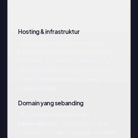
Sertifikat TLS yang valid adalah minimum
mutlak yang harus dimiliki situs modern.
Hosting & infrastruktur
Domain saat ini mengarah ke server di
Indonesia
, disajikan oleh PT. EXABYTES
NETWORK INDONESIA. Lokasi hosting
tidak sama dengan kepercayaan, tetapi
memberi tahu yurisdiksi mana yang
menangani data.
Domain yang sebanding
Situs dengan metadata serupa
komikuark.net
— 20.2 tahun, hosting
Indonesia, SSL valid — biasanya mencakup