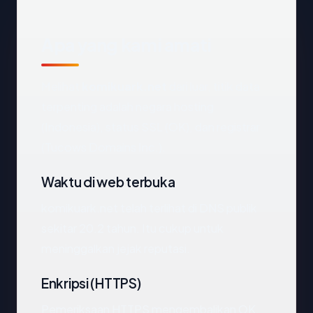
Apa yang kami amati
Melihat
komikuark.net
dari luar, titik data
terpenting adalah negara hosting
(Indonesia), status SSL (OK), dan registrar
(Tucows Domains Inc.).
Waktu di web terbuka
komikuark.net telah terlihat di DNS publik
sekitar 20.2 tahun. Itu cukup untuk
meninggalkan jejak reputasi.
Enkripsi (HTTPS)
Pemeriksaan HTTPS mengembalikan OK.