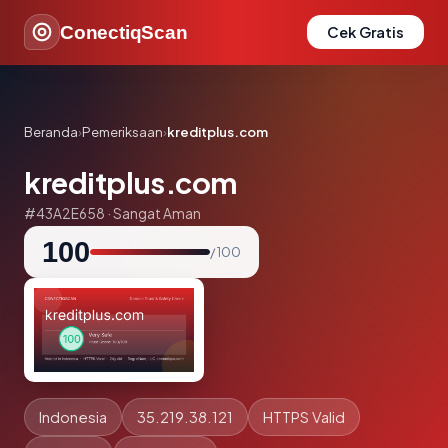
ConectiqScan
Cek Gratis
Beranda
›
Pemeriksaan
›
kreditplus.com
kreditplus.com
#43A2E658 · Sangat Aman
100
/ 100
Indonesia
35.219.38.121
HTTPS Valid