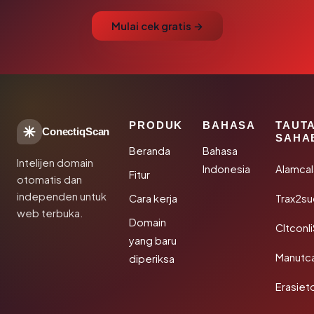
Mulai cek gratis →
PRODUK
BAHASA
TAUT
ConectiqScan
SAHA
Beranda
Bahasa
Intelijen domain
Indonesia
Alamca
Fitur
otomatis dan
independen untuk
Cara kerja
Trax2s
web terbuka.
Domain
Cltconl
yang baru
Manutc
diperiksa
Erasiet