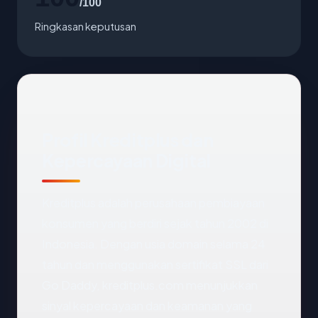
/100
Ringkasan keputusan
Profil Kreditplus dan
Kepercayaan Digital
Kreditplus adalah perusahaan pembiayaan
konsumen yang berdiri sejak tahun 2002 di
Indonesia. Dengan usia domain selama 24
tahun dan menggunakan sertifikat SSL dari
Go Daddy, kreditplus.com menunjukkan
sinyal kepercayaan dan keamanan yang