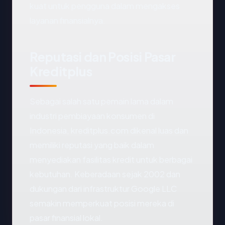
kuat untuk pengguna dalam mengakses
layanan finansialnya.
Reputasi dan Posisi Pasar
Kreditplus
Sebagai salah satu pemain lama dalam
industri pembiayaan konsumen di
Indonesia, kreditplus.com dikenal luas dan
memiliki reputasi yang baik dalam
menyediakan fasilitas kredit untuk berbagai
kebutuhan. Keberadaan sejak 2002 dan
dukungan dari infrastruktur Google LLC
semakin memperkuat posisi mereka di
pasar finansial lokal.