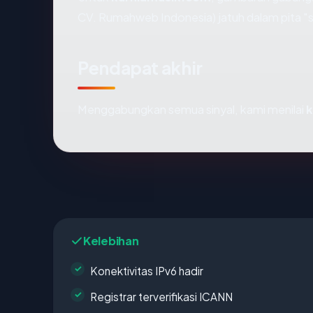
CV. Rumahweb Indonesia) jatuh dalam pita "s
Pendapat akhir
Menggabungkan semua sinyal, kami menilai
k
Kelebihan
Konektivitas IPv6 hadir
Registrar terverifikasi ICANN