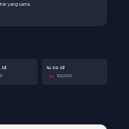
strar yang sama
.id
iu.co.id
00
100/100
SG