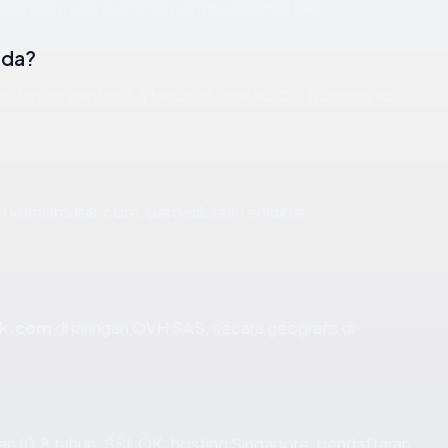
onesia, usia 0.8 tahun, status enkripsi OK.
ada?
ftarkan sekitar 0.8 tahun lalu melalui CV. Rumahweb
n kurniamusik.com, pemeriksaan enkripsi
ik.com
di jaringan OVH SAS, secara geografis di
n (0.8 tahun, SSL OK, hosting Singapore, pendaftaran