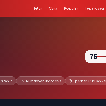
Fitur
Cara
Populer
Tepercaya
75
.8 tahun
CV. Rumahweb Indonesia
Diperbarui
3 bulan ya