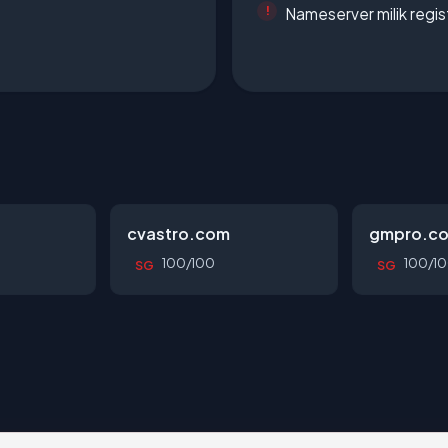
Nameserver milik regi
cvastro.com
gmpro.co
100/100
100/1
SG
SG