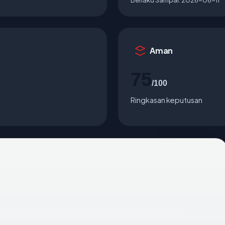
Aman
75
/100
Ringkasan keputusan
iamusik.com
, kami mengekstrak empat anchor: