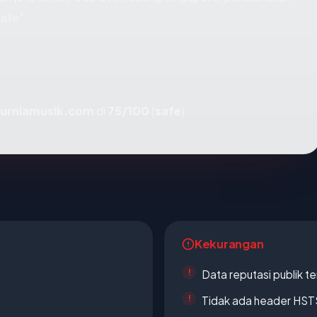
afe".
urniamusik.com
di
75/100
(
safe
).
Kekurangan
Data reputasi publik t
Tidak ada header HST