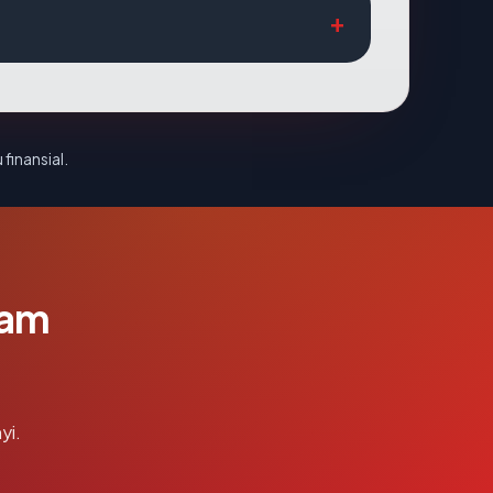
 finansial.
lam
yi.