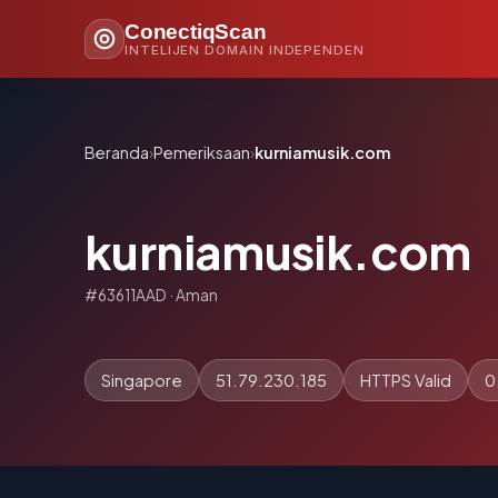
ConectiqScan
INTELIJEN DOMAIN INDEPENDEN
Beranda
›
Pemeriksaan
›
kurniamusik.com
kurniamusik.com
#63611AAD · Aman
Singapore
51.79.230.185
HTTPS Valid
0