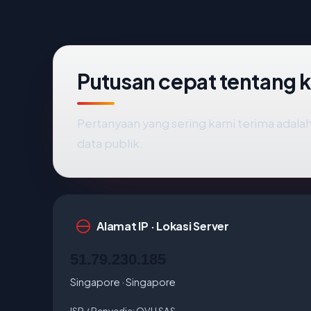
Putusan cepat tentang 
Pertanyaan yang sering kami terima adal
data publik.
Alamat IP · Lokasi Server
51.79.230.185
Singapore · Singapore
ISP / Penyedia:
OVH SAS