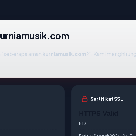
kurniamusik.com
ah "seberapa aman
kurniamusik.com
?". Kami menghitun
Sertifikat SSL
HTTPS Valid
R12
Berlaku Sampai:
2026-06-11