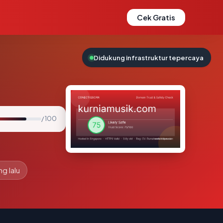
Cek Gratis
Didukung infrastruktur tepercaya
/ 100
ng lalu