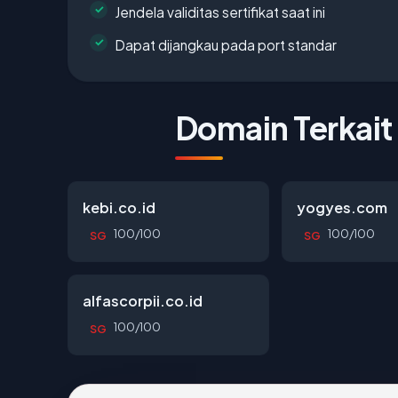
Jendela validitas sertifikat saat ini
Dapat dijangkau pada port standar
Domain Terkait
kebi.co.id
yogyes.com
100/100
100/100
SG
SG
alfascorpii.co.id
100/100
SG