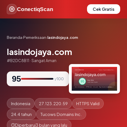
ConectiqScan
Cek Gratis
Beranda
›
Pemeriksaan
›
lasindojaya.com
lasindojaya.com
#B2DC8B11 · Sangat Aman
95
/ 100
Indonesia
27.123.220.59
HTTPS Valid
24.4 tahun
Tucows Domains Inc.
Diperbarui
3 bulan yang lalu