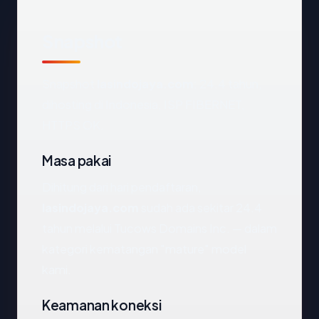
Snapshot
Snapshot
lasindojaya.com
: 24.4 tahun,
dihosting di Indonesia, ISP FIBERNET,
HTTPS OK.
Masa pakai
Dihitung dari hari pendaftaran,
lasindojaya.com
sudah ada sekitar 24.4
tahun melalui Tucows Domains Inc. — dalam
kategori kematangan "mature" model
kami.
Keamanan koneksi