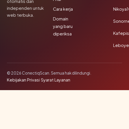
otomatis dan
independen untuk
Cara kerja
Nikoya
web terbuka.
Domain
Sonorn
yang baru
Kafepi
diperiksa
Leboye
© 2026 ConectiqScan. Semua hak dilindungi.
Kebijakan Privasi
·
Syarat Layanan