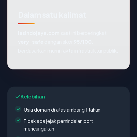
Dalam satu kalimat
lasindojaya.com
saat ini berperingkat
very_safe
dengan skor
95/100
,
berdasarkan murni fakta infrastruktur publik.
Kelebihan
Usia domain di atas ambang 1 tahun
Tidak ada jejak pemindaian port
mencurigakan