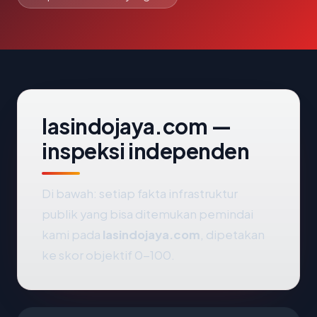
lasindojaya.com —
inspeksi independen
Di bawah: setiap fakta infrastruktur
publik yang bisa ditemukan pemindai
kami pada
lasindojaya.com
, dipetakan
ke skor objektif 0-100.