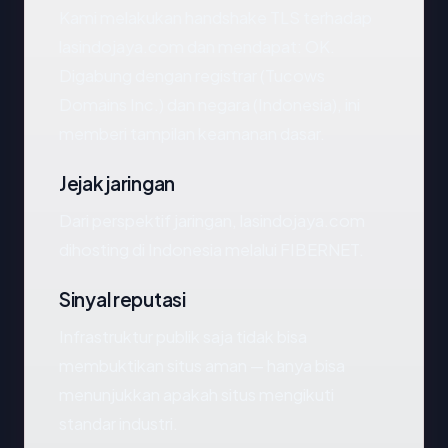
Kami melakukan handshake TLS terhadap
lasindojaya.com dan mendapat: OK.
Digabung dengan registrar (Tucows
Domains Inc.) dan negara (Indonesia), ini
memberi tampilan keamanan dasar.
Jejak jaringan
Dari perspektif jaringan, lasindojaya.com
dihosting di Indonesia melalui FIBERNET.
Sinyal reputasi
Infrastruktur publik saja tidak bisa
membuktikan situs aman — hanya bisa
menunjukkan apakah situs mengikuti
standar industri.