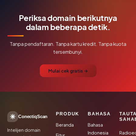
Periksa domain berikutnya
dalam beberapa detik.
Tanpa pendaftaran. Tanpa kartu kredit. Tanpa kuota
tersembunyi.
Mulai cek gratis →
PRODUK
BAHASA
TAUT
ConectiqScan
SAHA
Beranda
Bahasa
Intelijen domain
Indonesia
Radioe
Fitur