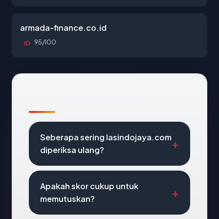
armada-finance.co.id
95/100
ID
Pertanyaan Umum
Seberapa sering lasindojaya.com
diperiksa ulang?
Apakah skor cukup untuk
memutuskan?