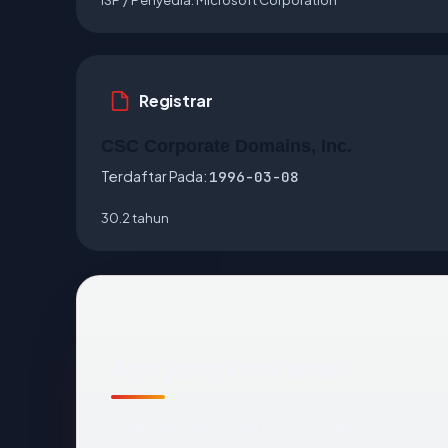
Registrar
CSC Corporate Domains, Inc.
Terdaftar Pada:
1996-03-08
30.2 tahun
Apa yang kami amati
Melihat
lifung.com
dari luar, titik data terp