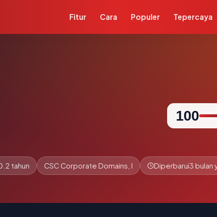
Fitur
Cara
Populer
Tepercaya
100
0.2 tahun
CSC Corporate Domains, I
Diperbarui
3 bulan 