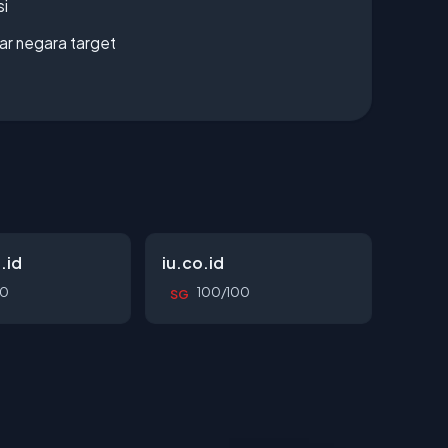
si
uar negara target
.id
iu.co.id
00
100/100
SG