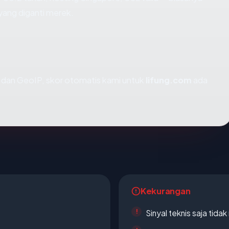
ang diganti merek.
dan GeoIP, skor otomatis kami untuk
lifung.com
ada
Kekurangan
Sinyal teknis saja tid