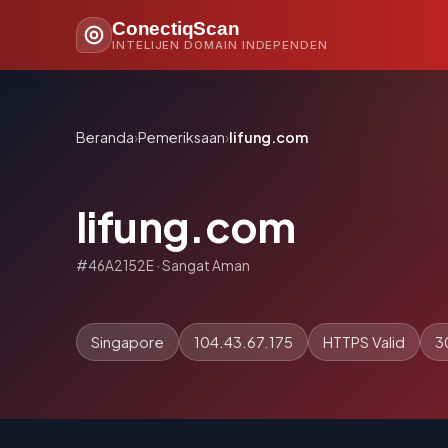
ConectiqScan
INTELIJEN DOMAIN INDEPENDEN
Beranda
›
Pemeriksaan
›
lifung.com
lifung.com
#46A2152E · Sangat Aman
Singapore
104.43.67.175
HTTPS Valid
3