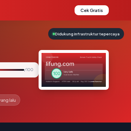
Cek Gratis
Didukung infrastruktur tepercaya
/ 100
yang lalu