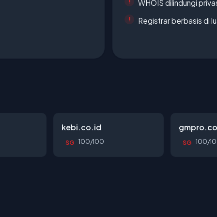
WHOIS dilindungi priva
Registrar berbasis di l
kebi.co.id
gmpro.co
100/100
100/1
SG
SG