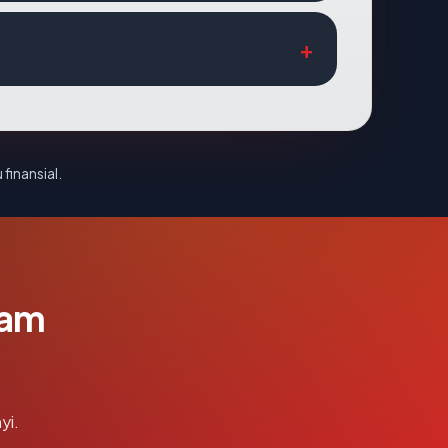
 finansial.
lam
yi.