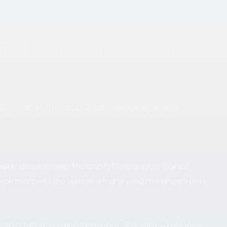
fikat TLS yang valid adalah minimum mutlak yang
ar 30.2 tahun. Itu cukup untuk meninggalkan jejak
pore
, disajikan oleh Microsoft Corporation. Lokasi
api memberi tahu yurisdiksi mana yang menangani data.
 30.2 tahun, hosting Singapore, SSL valid — biasanya