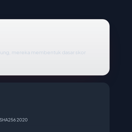
gsung, mereka membentuk dasar skor
A SHA256 2020
4