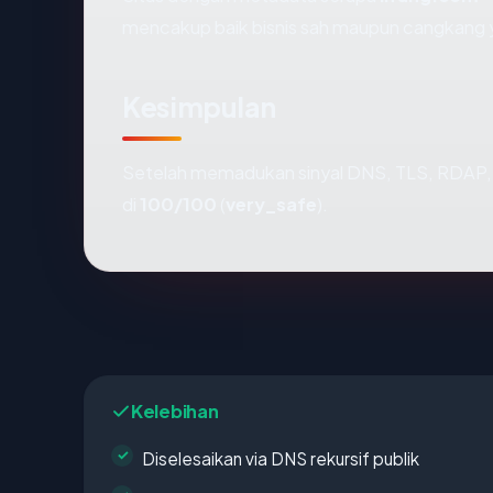
mencakup baik bisnis sah maupun cangkang y
Kesimpulan
Setelah memadukan sinyal DNS, TLS, RDAP, 
di
100/100
(
very_safe
).
Kelebihan
Diselesaikan via DNS rekursif publik