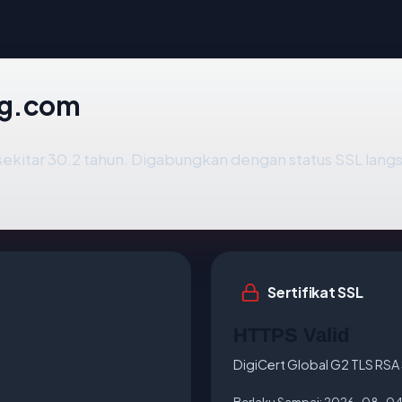
ng.com
sekitar 30.2 tahun. Digabungkan dengan status SSL lan
Sertifikat SSL
HTTPS Valid
DigiCert Global G2 TLS RS
Berlaku Sampai:
2026-08-0