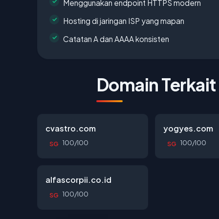
Menggunakan endpoint HTTPS modern
Hosting di jaringan ISP yang mapan
Catatan A dan AAAA konsisten
Domain Terkait
cvastro.com
yogyes.com
100/100
100/100
SG
SG
alfascorpii.co.id
100/100
SG