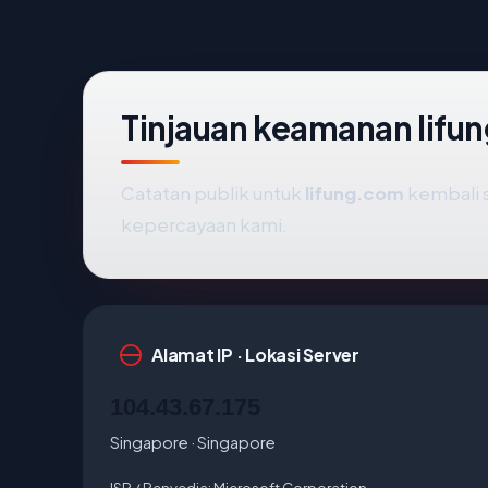
Tinjauan keamanan lifu
Catatan publik untuk
lifung.com
kembali 
kepercayaan kami.
Alamat IP · Lokasi Server
104.43.67.175
Singapore · Singapore
ISP / Penyedia:
Microsoft Corporation