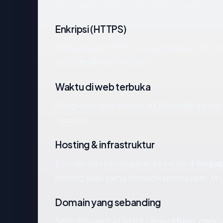
dan registrar (CSC Corporate Domains, Inc.).
Enkripsi (HTTPS)
Pemeriksaan HTTPS mengembalikan OK. Serti
harus dimiliki situs modern.
Waktu di web terbuka
lifung.com telah terlihat di DNS publik sekit
reputasi.
Hosting & infrastruktur
Domain saat ini mengarah ke server di
Singa
hosting tidak sama dengan kepercayaan, tet
Domain yang sebanding
Situs dengan metadata serupa
lifung.com
—