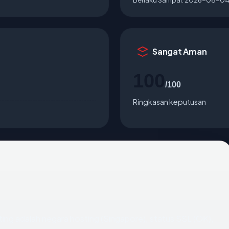
Sangat Aman
100
/100
Ringkasan keputusan
enting adalah negara hosting (Singapore), status SSL (OK),