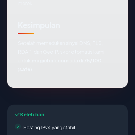
merek.
Kesimpulan
Setelah memadukan sinyal DNS, TLS,
RDAP, dan GeoIP, skor otomatis kami
untuk
magicbali.com
ada di
75/100
(
safe
).
Kelebihan
Hosting IPv4 yang stabil