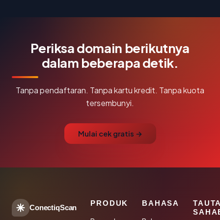
Periksa domain berikutnya
dalam beberapa detik.
Tanpa pendaftaran. Tanpa kartu kredit. Tanpa kuota
tersembunyi.
Mulai cek gratis →
PRODUK
BAHASA
TAUT
ConectiqScan
SAHA