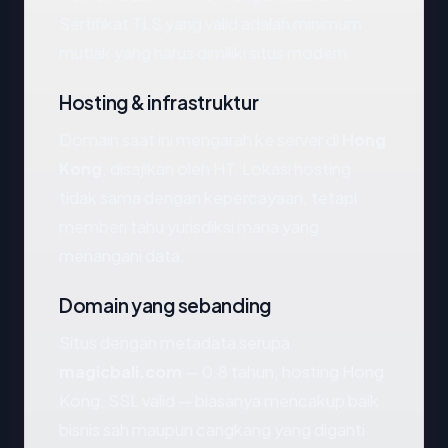
Sertifikat TLS yang valid adalah minimum
mutlak yang harus dimiliki situs modern.
Hosting & infrastruktur
Domain saat ini mengarah ke server di
Hong
Kong
, disajikan oleh HT. Lokasi hosting
tidak sama dengan kepercayaan, tetapi
memberi tahu yurisdiksi mana yang
menangani data.
Domain yang sebanding
Situs dengan metadata serupa
magicbali.com
— 0.8 tahun, hosting Hong
Kong, SSL valid — biasanya mencakup baik
bisnis sah maupun cangkang yang diganti