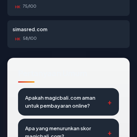
75/100
HK
simasred.com
58/100
HK
Pertanyaan Umum
Apakah magicbali.com aman
untuk pembayaran online?
Apa yang menurunkan skor
magicbali.com?