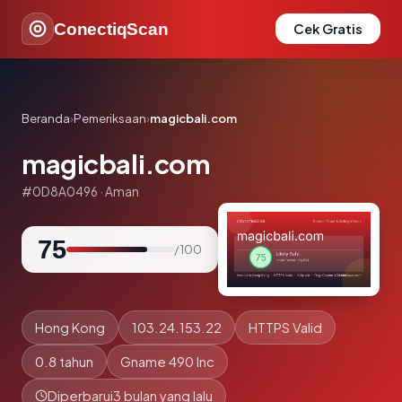
ConectiqScan
Cek Gratis
Beranda
›
Pemeriksaan
›
magicbali.com
magicbali.com
#0D8A0496 · Aman
75
/ 100
Hong Kong
103.24.153.22
HTTPS Valid
0.8 tahun
Gname 490 Inc
Diperbarui
3 bulan yang lalu