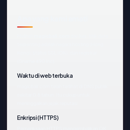
Apa yang kami amati
Melihat
magicbali.com
dari luar, titik data
terpenting adalah negara hosting (Hong
Kong), status SSL (OK), dan registrar
(Gname 490 Inc).
Waktu di web terbuka
magicbali.com telah terlihat di DNS publik
sekitar 0.8 tahun. Itu cukup untuk
meninggalkan jejak reputasi.
Enkripsi (HTTPS)
Pemeriksaan HTTPS mengembalikan OK.