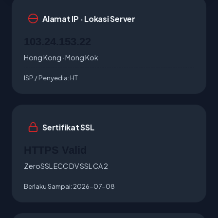
Alamat IP · Lokasi Server
103.24.153.22
Hong Kong · Mong Kok
ISP / Penyedia:
HT
Sertifikat SSL
HTTPS Valid
ZeroSSL ECC DV SSL CA 2
Berlaku Sampai:
2026-07-08