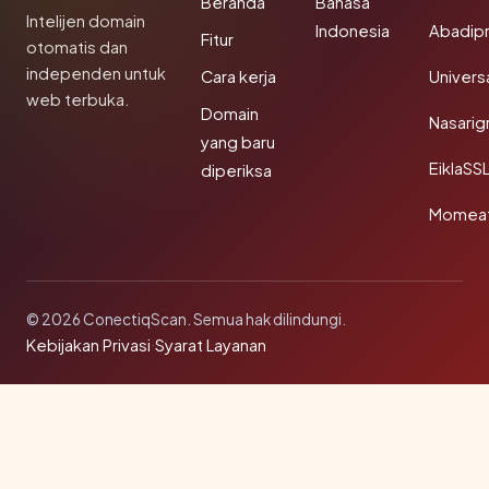
Beranda
Bahasa
Intelijen domain
Indonesia
Abadip
Fitur
otomatis dan
independen untuk
Cara kerja
Univer
web terbuka.
Domain
Nasarig
yang baru
EiklaSS
diperiksa
Momea
© 2026 ConectiqScan. Semua hak dilindungi.
Kebijakan Privasi
·
Syarat Layanan