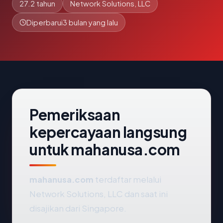
27.2 tahun
Network Solutions, LLC
Diperbarui
3 bulan yang lalu
Pemeriksaan
kepercayaan langsung
untuk mahanusa.com
mahanusa.com
terdaftar melalui
Network Solutions, LLC dan saat ini
disajikan dari Singapore.