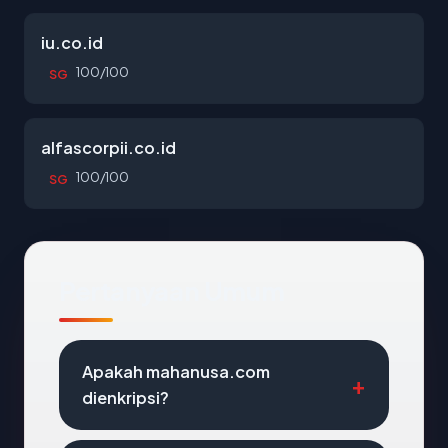
iu.co.id
100/100
SG
alfascorpii.co.id
100/100
SG
Pertanyaan Umum
Apakah mahanusa.com
dienkripsi?