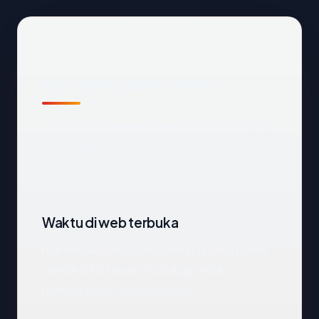
Apa yang kami amati
Melihat
mahanusa.com
dari luar, titik data
terpenting adalah negara hosting
(Singapore), status SSL (OK), dan registrar
(Network Solutions, LLC).
Waktu di web terbuka
mahanusa.com telah terlihat di DNS publik
sekitar 27.2 tahun. Itu cukup untuk
meninggalkan jejak reputasi.