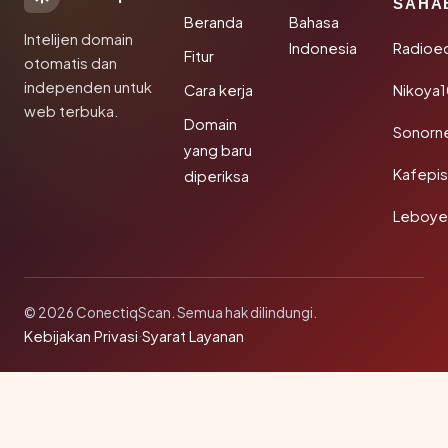
SAHA
Beranda
Bahasa
Intelijen domain
Indonesia
Radioe
Fitur
otomatis dan
independen untuk
Cara kerja
Nikoya
web terbuka.
Domain
Sonorn
yang baru
Kafepi
diperiksa
Leboye
© 2026 ConectiqScan. Semua hak dilindungi.
Kebijakan Privasi
·
Syarat Layanan