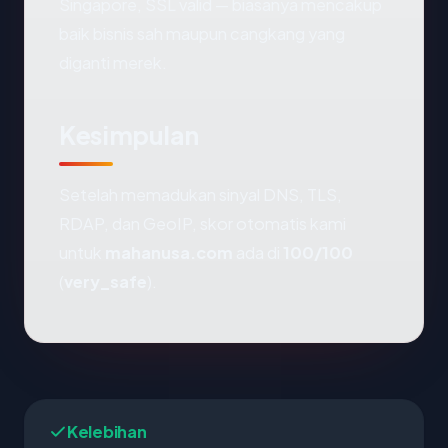
Singapore, SSL valid — biasanya mencakup
baik bisnis sah maupun cangkang yang
diganti merek.
Kesimpulan
Setelah memadukan sinyal DNS, TLS,
RDAP, dan GeoIP, skor otomatis kami
untuk
mahanusa.com
ada di
100/100
(
very_safe
).
Kelebihan