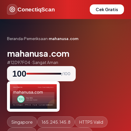
ConectiqScan
Cek Gratis
Beranda
›
Pemeriksaan
›
mahanusa.com
mahanusa.com
#12D97F04 · Sangat Aman
100
/ 100
Singapore
165.245.145.8
HTTPS Valid