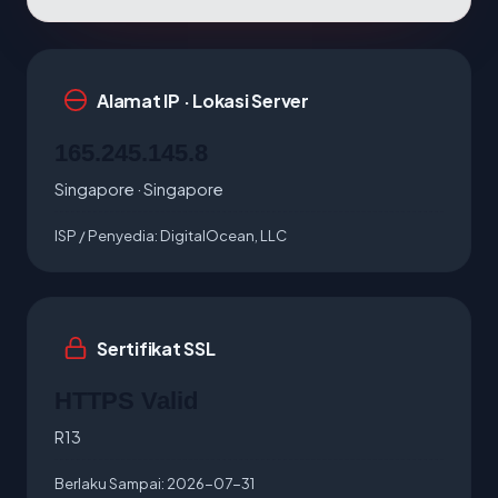
Alamat IP · Lokasi Server
165.245.145.8
Singapore · Singapore
ISP / Penyedia:
DigitalOcean, LLC
Sertifikat SSL
HTTPS Valid
R13
Berlaku Sampai:
2026-07-31