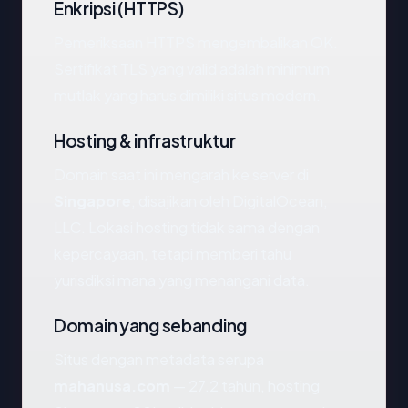
Enkripsi (HTTPS)
Pemeriksaan HTTPS mengembalikan OK.
Sertifikat TLS yang valid adalah minimum
mutlak yang harus dimiliki situs modern.
Hosting & infrastruktur
Domain saat ini mengarah ke server di
Singapore
, disajikan oleh DigitalOcean,
LLC. Lokasi hosting tidak sama dengan
kepercayaan, tetapi memberi tahu
yurisdiksi mana yang menangani data.
Domain yang sebanding
Situs dengan metadata serupa
mahanusa.com
— 27.2 tahun, hosting