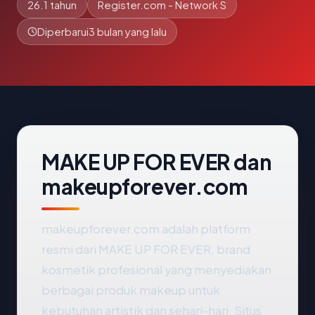
26.1 tahun
Register.com - Network S
Diperbarui
3 bulan yang lalu
MAKE UP FOR EVER dan
makeupforever.com
makeupforever.com adalah platform
resmi dari MAKE UP FOR EVER, brand
kosmetik profesional yang menyediakan
berbagai produk makeup untuk
kebutuhan artistik dan sehari-hari. Situs