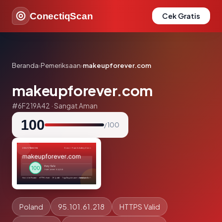
ConectiqScan
Cek Gratis
Beranda
›
Pemeriksaan
›
makeupforever.com
makeupforever.com
#6F219A42 · Sangat Aman
100
/ 100
Poland
95.101.61.218
HTTPS Valid