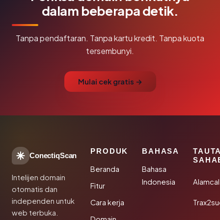
dalam beberapa detik.
Tanpa pendaftaran. Tanpa kartu kredit. Tanpa kuota
tersembunyi.
Mulai cek gratis →
PRODUK
BAHASA
TAUT
ConectiqScan
SAHA
Beranda
Bahasa
Intelijen domain
Indonesia
Alamca
Fitur
otomatis dan
independen untuk
Cara kerja
Trax2s
web terbuka.
Domain