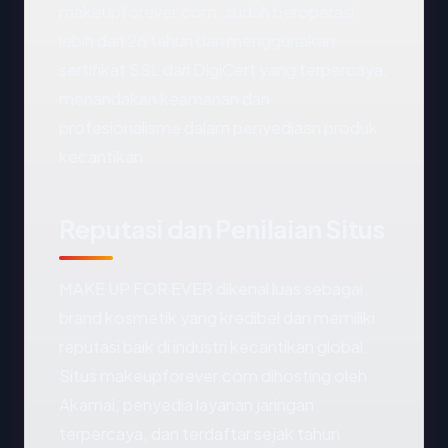
makeupforever.com, sudah beroperasi
lebih dari 26 tahun dan menggunakan
sertifikat SSL dari DigiCert yang terpercaya,
menandakan keamanan dan
profesionalisme dalam penyediaan produk
kecantikan.
Reputasi dan Penilaian Situs
MAKE UP FOR EVER dikenal luas sebagai
brand kosmetik yang kredibel dan memiliki
reputasi baik di industri kecantikan global.
Situs makeupforever.com dihosting oleh
Akamai, penyedia layanan jaringan
terpercaya, dan terdaftar sejak tahun