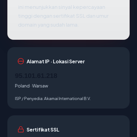
ini menunjukkan sinyal kepercayaan
tinggi dengan sertifikat SSL dan umur
domain yang sudah lama.
Alamat IP · Lokasi Server
95.101.61.218
Poland · Warsaw
ISP / Penyedia:
Akamai International B.V.
Sertifikat SSL