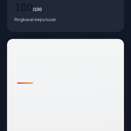
100
/100
Ringkasan keputusan
Tentang MAKE UP FOR
EVER
MAKE UP FOR EVER adalah merek
kosmetik profesional yang didirikan pada
tahun 1984, terkenal dengan produk
makeup berkualitas tinggi untuk artis dan
konsumen umum. Situs resmi mereka,