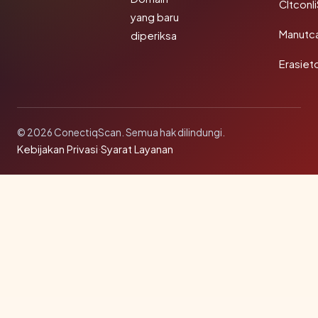
Cltconl
yang baru
Manutc
diperiksa
Erasiet
© 2026 ConectiqScan. Semua hak dilindungi.
Kebijakan Privasi
·
Syarat Layanan