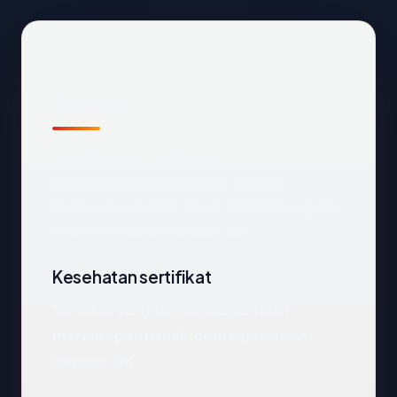
Sekilas
Cara tercepat membaca
mercurepontianak.com
: negara
Indonesia, usia 17.4 tahun, SSL OK, registrar
CSC Corporate Domains, Inc..
Kesehatan sertifikat
Sertifikat yang saat ini disajikan oleh
mercurepontianak.com
dipecahkan
sebagai: OK.