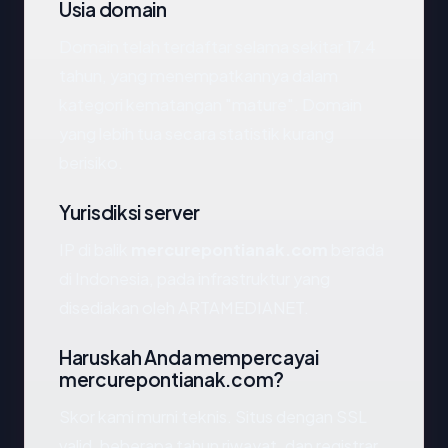
Usia domain
Domain telah terdaftar selama sekitar 17.4
tahun, yang menempatkannya dalam
kategori kematangan "mature". Domain
yang lebih tua secara statistik kurang
berisiko.
Yurisdiksi server
IP di balik
mercurepontianak.com
berada
di Indonesia, pada infrastruktur yang
disediakan oleh ARTAMEDIANET.
Haruskah Anda mempercayai
mercurepontianak.com?
Skor kami murni teknis. Situs dengan SSL
valid, beberapa tahun riwayat, dan registrar