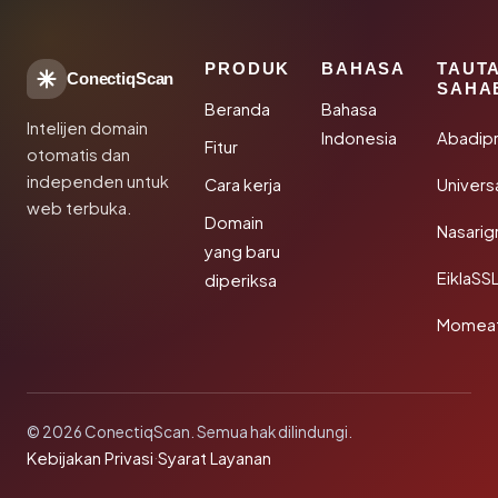
PRODUK
BAHASA
TAUT
ConectiqScan
SAHA
Beranda
Bahasa
Intelijen domain
Indonesia
Abadip
Fitur
otomatis dan
independen untuk
Cara kerja
Univer
web terbuka.
Domain
Nasarig
yang baru
EiklaSS
diperiksa
Momea
© 2026 ConectiqScan. Semua hak dilindungi.
Kebijakan Privasi
·
Syarat Layanan