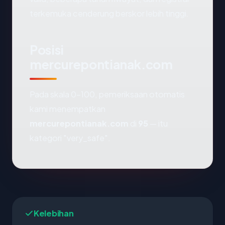
terkemuka cenderung berskor lebih tinggi.
Posisi
mercurepontianak.com
Pada skala 0-100, pemeriksaan otomatis
kami menempatkan
mercurepontianak.com
di
95
— itu
kategori "very_safe".
Kelebihan