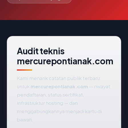
Audit teknis
mercurepontianak.com
Kami menarik catatan publik terbaru
untuk
mercurepontianak.com
— riwayat
pendaftaran, status sertifikat,
infrastruktur hosting — dan
menggabungkannya menjadi kartu di
bawah.