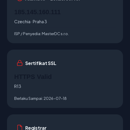
185.145.160.111
Czechia · Praha 3
ISP / Penyedia:
MasterDC s.r.o.
Sertifikat SSL
HTTPS Valid
R13
Berlaku Sampai:
2026-07-18
Registrar