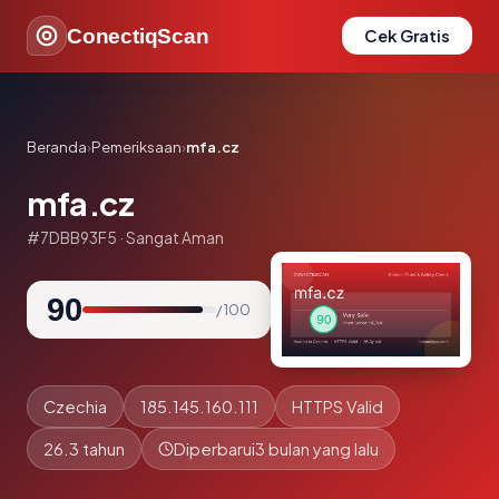
ConectiqScan
Cek Gratis
Beranda
›
Pemeriksaan
›
mfa.cz
mfa.cz
#7DBB93F5 · Sangat Aman
90
/ 100
Czechia
185.145.160.111
HTTPS Valid
26.3 tahun
Diperbarui
3 bulan yang lalu