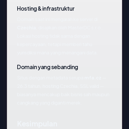
Hosting & infrastruktur
Domain saat ini mengarah ke server di
Czechia
, disajikan oleh MasterDC s.r.o..
Lokasi hosting tidak sama dengan
kepercayaan, tetapi memberi tahu
yurisdiksi mana yang menangani data.
Domain yang sebanding
Situs dengan metadata serupa
mfa.cz
—
26.3 tahun, hosting Czechia, SSL valid —
biasanya mencakup baik bisnis sah maupun
cangkang yang diganti merek.
Kesimpulan