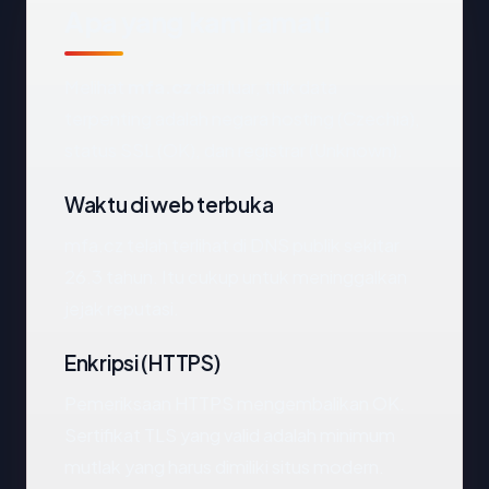
Apa yang kami amati
Melihat
mfa.cz
dari luar, titik data
terpenting adalah negara hosting (Czechia),
status SSL (OK), dan registrar (Unknown).
Waktu di web terbuka
mfa.cz telah terlihat di DNS publik sekitar
26.3 tahun. Itu cukup untuk meninggalkan
jejak reputasi.
Enkripsi (HTTPS)
Pemeriksaan HTTPS mengembalikan OK.
Sertifikat TLS yang valid adalah minimum
mutlak yang harus dimiliki situs modern.