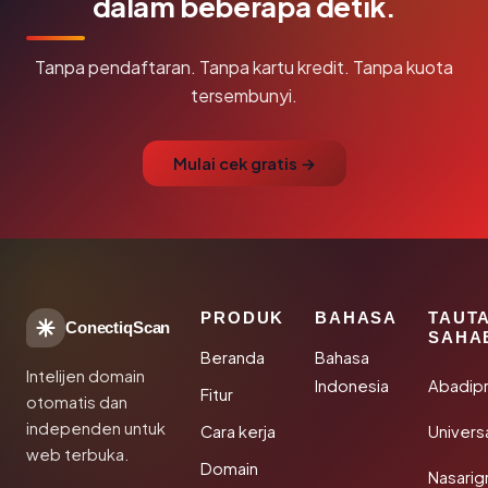
dalam beberapa detik.
Tanpa pendaftaran. Tanpa kartu kredit. Tanpa kuota
tersembunyi.
Mulai cek gratis →
PRODUK
BAHASA
TAUT
ConectiqScan
SAHA
Beranda
Bahasa
Intelijen domain
Indonesia
Abadip
Fitur
otomatis dan
independen untuk
Cara kerja
Univer
web terbuka.
Domain
Nasarig