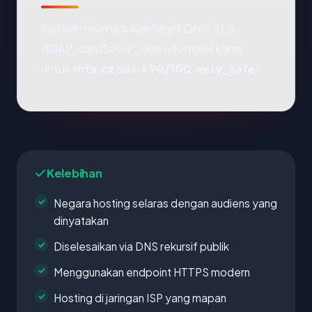
Setelah memadukan sinyal DNS, TLS,
RDAP, dan GeoIP, skor otomatis kami
untuk
mfa.cz
ada di
90/100
(
very_safe
).
Kelebihan
Negara hosting selaras dengan audiens yang
dinyatakan
Diselesaikan via DNS rekursif publik
Menggunakan endpoint HTTPS modern
Hosting di jaringan ISP yang mapan