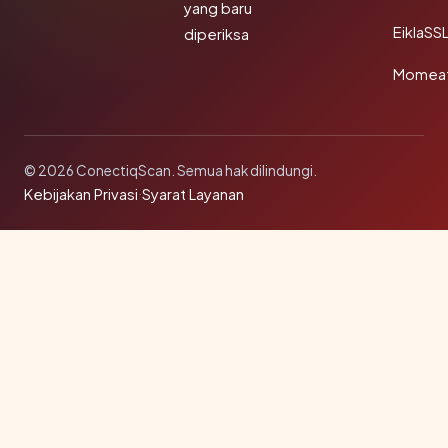
yang baru
EiklaSS
diperiksa
Momea
© 2026 ConectiqScan. Semua hak dilindungi.
Kebijakan Privasi
·
Syarat Layanan