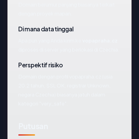
Domain berumur panjang biasanya terkait
dengan proyek mapan.
Di mana data tinggal
Apa pun yang Anda kirim ke
vopapraha.cz
diproses di server yang berlokasi di Czechia.
Perspektif risiko
Domain dengan profil vopapraha.cz (usia
20.2 tahun, SSL OK, registrar Unknown,
negara Czechia) biasanya jatuh dalam
kategori "very_safe".
Putusan