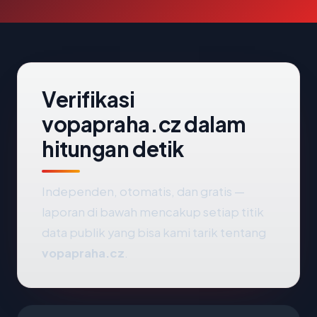
Verifikasi
vopapraha.cz dalam
hitungan detik
Independen, otomatis, dan gratis —
laporan di bawah mencakup setiap titik
data publik yang bisa kami tarik tentang
vopapraha.cz
.