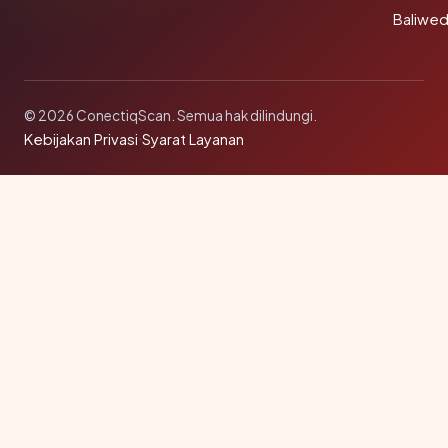
Baliwe
© 2026 ConectiqScan. Semua hak dilindungi.
Kebijakan Privasi
·
Syarat Layanan