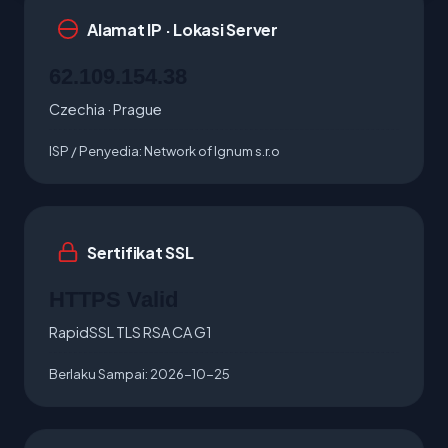
Alamat IP · Lokasi Server
62.109.154.38
Czechia · Prague
ISP / Penyedia:
Network of Ignum s.r.o
Sertifikat SSL
HTTPS Valid
RapidSSL TLS RSA CA G1
Berlaku Sampai:
2026-10-25