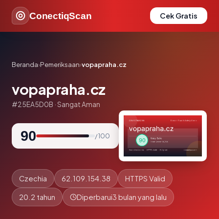
ConectiqScan
Cek Gratis
Beranda
›
Pemeriksaan
›
vopapraha.cz
vopapraha.cz
#25EA5D0B · Sangat Aman
90
/ 100
Czechia
62.109.154.38
HTTPS Valid
20.2 tahun
Diperbarui
3 bulan yang lalu