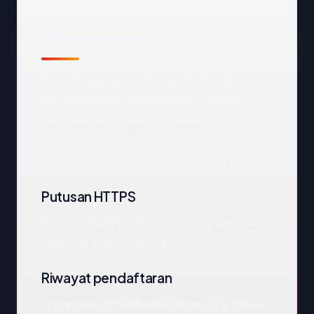
Temuan awal
Pemeriksaan otomatis kami terhadap
vopapraha.cz
mengembalikan respons
DNS bersih yang mengarah ke Czechia,
disajikan oleh Network of Ignum s.r.o,
dengan handshake TLS merespons OK.
Putusan HTTPS
Pemeriksaan HTTPS kami ke vopapraha.cz
disimpulkan dengan: OK.
Riwayat pendaftaran
vopapraha.cz telah ada sekitar 20.2 tahun.