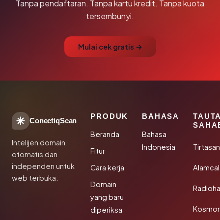
Tanpa pendaftaran. Tanpa kartu kredit. Tanpa kuota
tersembunyi.
Mulai cek gratis →
PRODUK
BAHASA
TAUT
ConectiqScan
SAHA
Beranda
Bahasa
Intelijen domain
Indonesia
Tirtasa
Fitur
otomatis dan
independen untuk
Cara kerja
Alamca
web terbuka.
Domain
Radioh
yang baru
Kosmon
diperiksa