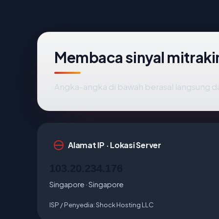
Membaca sinyal mitrak
Angka-angka di bawah berasal langsung d
Alamat IP · Lokasi Server
103.20.234.176
Singapore · Singapore
ISP / Penyedia:
Shock Hosting LLC