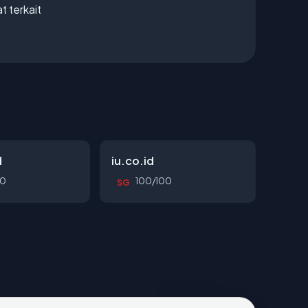
t terkait
d
iu.co.id
00
100/100
SG