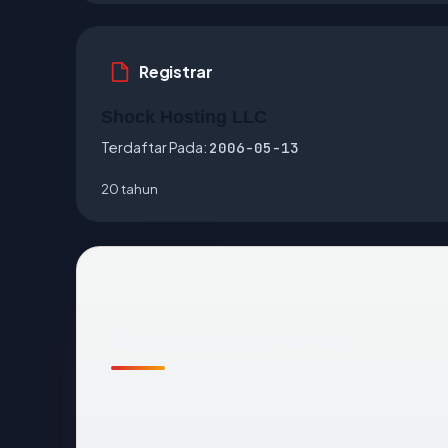
Registrar
Shock Hosting LLC
Terdaftar Pada:
2006-05-13
20 tahun
Apa yang kami amati
Melihat
mitrakimia.com
dari luar, titik dat
(OK), dan registrar (Shock Hosting LLC).