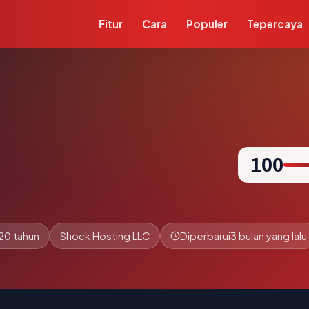
Fitur
Cara
Populer
Tepercaya
100
20 tahun
Shock Hosting LLC
Diperbarui
3 bulan yang lalu