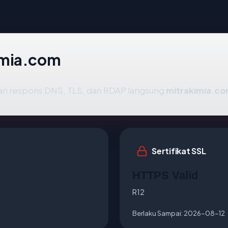
imia.com
ari respons DNS, TLS, dan RDAP langsung
mitrakimia.c
Sertifikat SSL
HTTPS Valid
R12
Berlaku Sampai:
2026-08-12