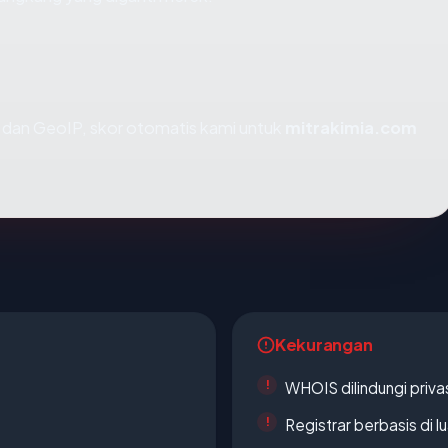
dan GeoIP, skor otomatis kami untuk
mitrakimia.com
Kekurangan
WHOIS dilindungi priva
Registrar berbasis di l