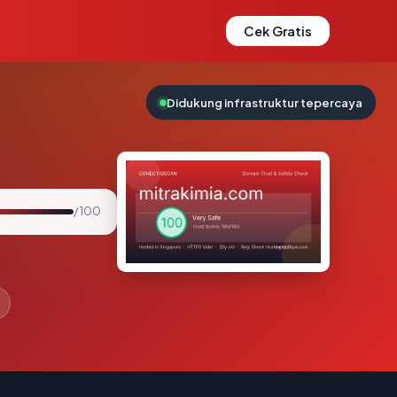
Cek Gratis
Didukung infrastruktur tepercaya
/ 100