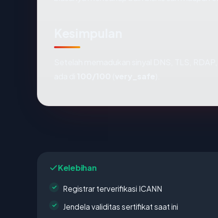
Kesimpulan
Setelah memadukan sinyal DNS, TLS, RDAP, 
ada di
100/100
(
very_safe
).
Kelebihan
Registrar terverifikasi ICANN
Jendela validitas sertifikat saat ini