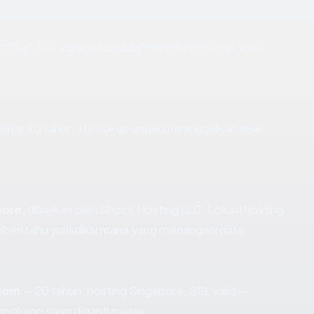
fikat TLS yang valid adalah minimum mutlak yang
ekitar 20 tahun. Itu cukup untuk meninggalkan jejak
pore
, disajikan oleh Shock Hosting LLC. Lokasi hosting
eri tahu yurisdiksi mana yang menangani data.
.com
— 20 tahun, hosting Singapore, SSL valid —
angkang yang diganti merek.