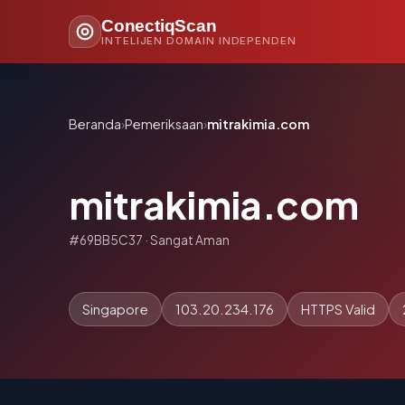
ConectiqScan
INTELIJEN DOMAIN INDEPENDEN
Beranda
›
Pemeriksaan
›
mitrakimia.com
mitrakimia.com
#69BB5C37 · Sangat Aman
Singapore
103.20.234.176
HTTPS Valid