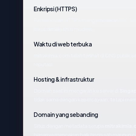
Enkripsi (HTTPS)
Pemeriksaan HTTPS mengembalikan OK. Serti
harus dimiliki situs modern.
Waktu di web terbuka
mitrakimia.com telah terlihat di DNS publik s
reputasi.
Hosting & infrastruktur
Domain saat ini mengarah ke server di
Singa
tidak sama dengan kepercayaan, tetapi memb
Domain yang sebanding
Situs dengan metadata serupa
mitrakimia
biasanya mencakup baik bisnis sah maupun c