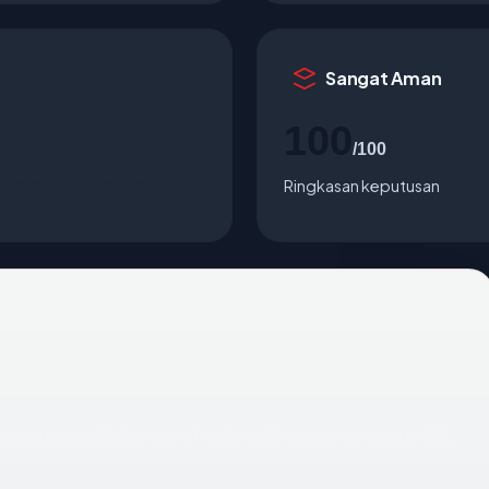
Sangat Aman
100
/100
Ringkasan keputusan
a terpenting adalah negara hosting (Singapore), status SSL