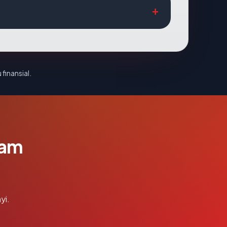
 finansial.
lam
yi.