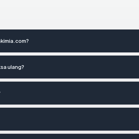
rakimia.com?
ksa ulang?
?