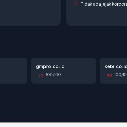
Tidak ada jejak korpora
gmpro.co.id
kebi.co.i
100/100
100/1
SG
SG