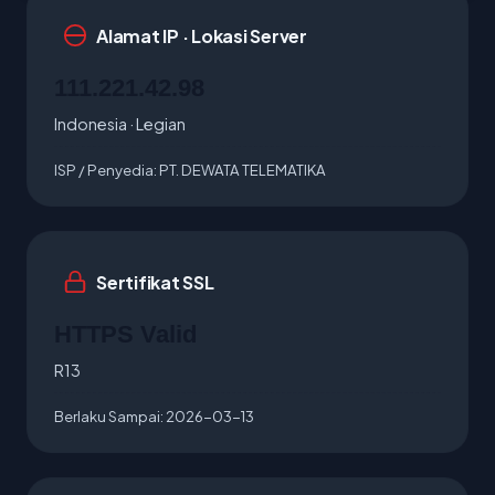
Alamat IP · Lokasi Server
111.221.42.98
Indonesia · Legian
ISP / Penyedia:
PT. DEWATA TELEMATIKA
Sertifikat SSL
HTTPS Valid
R13
Berlaku Sampai:
2026-03-13