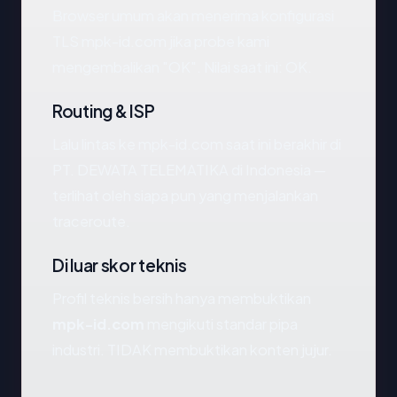
Browser umum akan menerima konfigurasi
TLS mpk-id.com jika probe kami
mengembalikan "OK". Nilai saat ini: OK.
Routing & ISP
Lalu lintas ke mpk-id.com saat ini berakhir di
PT. DEWATA TELEMATIKA di Indonesia —
terlihat oleh siapa pun yang menjalankan
traceroute.
Di luar skor teknis
Profil teknis bersih hanya membuktikan
mpk-id.com
mengikuti standar pipa
industri. TIDAK membuktikan konten jujur.