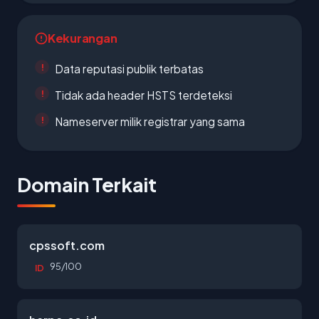
Kekurangan
Data reputasi publik terbatas
Tidak ada header HSTS terdeteksi
Nameserver milik registrar yang sama
Domain Terkait
cpssoft.com
95/100
ID