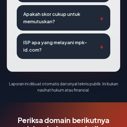
Apakah skor cukup untuk
memutuskan?
ISP apa yang melayani mpk-
id.com?
Laporan ini dibuat otomatis dari sinyal teknis publik. Ini bukan
nasihat hukum atau finansial.
Periksa domain berikutnya