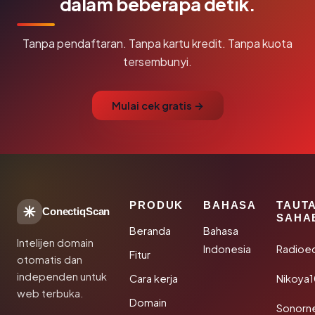
dalam beberapa detik.
Tanpa pendaftaran. Tanpa kartu kredit. Tanpa kuota
tersembunyi.
Mulai cek gratis →
PRODUK
BAHASA
TAUT
ConectiqScan
SAHA
Beranda
Bahasa
Intelijen domain
Indonesia
Radioe
Fitur
otomatis dan
independen untuk
Cara kerja
Nikoya
web terbuka.
Domain
Sonorn