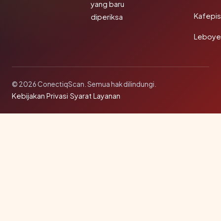
yang baru
Kafepi
diperiksa
Leboye
© 2026 ConectiqScan. Semua hak dilindungi.
Kebijakan Privasi
·
Syarat Layanan