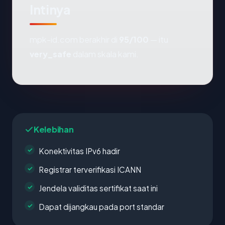
Intinya
mpk-id.com berakhir di
95/100
— itu
very_safe
dalam skala kami.
Kelebihan
Konektivitas IPv6 hadir
Registrar terverifikasi ICANN
Jendela validitas sertifikat saat ini
Dapat dijangkau pada port standar