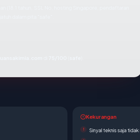
n (18.1 tahun, SSL No, hosting Singapore, pendaftaran
atuh dalam pita "safe".
uansakimia.com
di
75/100
(
safe
).
Kekurangan
Sinyal teknis saja tid