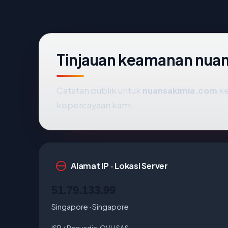
Tinjauan keamanan nua
Catatan publik untuk
nuansakimia.com
ke
kepercayaan kami.
Alamat IP · Lokasi Server
51.79.133.99
Singapore · Singapore
ISP / Penyedia:
OVH SAS