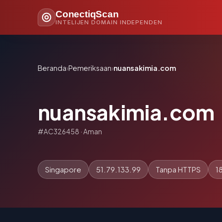
ConectiqScan
INTELIJEN DOMAIN INDEPENDEN
Beranda
›
Pemeriksaan
›
nuansakimia.com
nuansakimia.com
#AC326458 · Aman
Singapore
51.79.133.99
Tanpa HTTPS
1