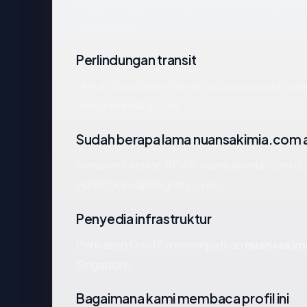
negara Singapore, registrar PDR Ltd. d/b/a P
enkripsi No.
Perlindungan transit
Untuk data dalam transit antara pengguna d
mengembalikan: No.
Sudah berapa lama nuansakimia.com 
Menurut catatan RDAP, nuansakimia.com didaft
PublicDomainRegistry.com.
Penyedia infrastruktur
Pencarian GeoIP menempatkan
nuansakim
Singapore.
Bagaimana kami membaca profil ini