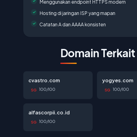
Menggunakan endpoint HTTPS modern
Hosting di jaringan ISP yang mapan
Catatan A dan AAAA konsisten
Domain Terkait
cvastro.com
yogyes.com
100/100
100/100
SG
SG
alfascorpii.co.id
100/100
SG