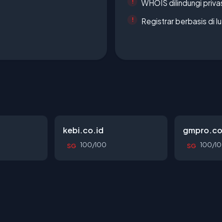
WHOIS dilindungi priva
Registrar berbasis di l
kebi.co.id
gmpro.co
100/100
100/1
SG
SG