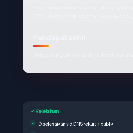
Untuk
nuansakimia.com
, gambaran gabunga
PDR Ltd. d/b/a PublicDomainRegistry.com) j
Pendapat akhir
Menggabungkan semua sinyal, kami menilai
n
Kelebihan
Diselesaikan via DNS rekursif publik