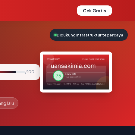
Cek Gratis
Didukung infrastruktur tepercaya
/ 100
ang lalu