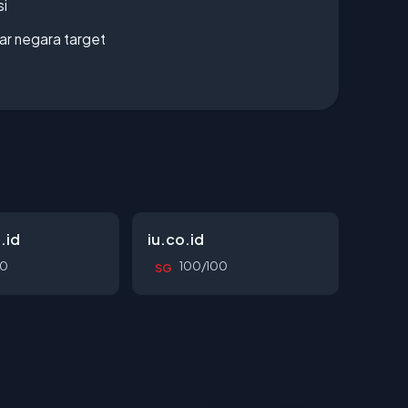
si
uar negara target
.id
iu.co.id
00
100/100
SG