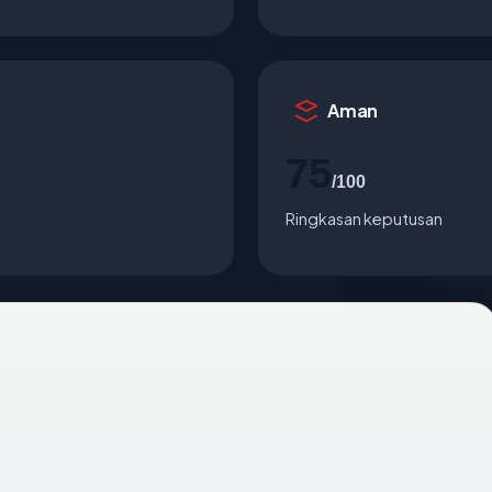
Aman
75
/100
Ringkasan keputusan
sakimia.com
, kami mengekstrak empat anchor: