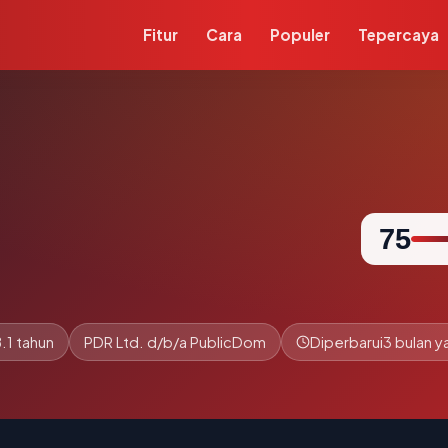
Fitur
Cara
Populer
Tepercaya
75
8.1 tahun
PDR Ltd. d/b/a PublicDom
Diperbarui
3 bulan y