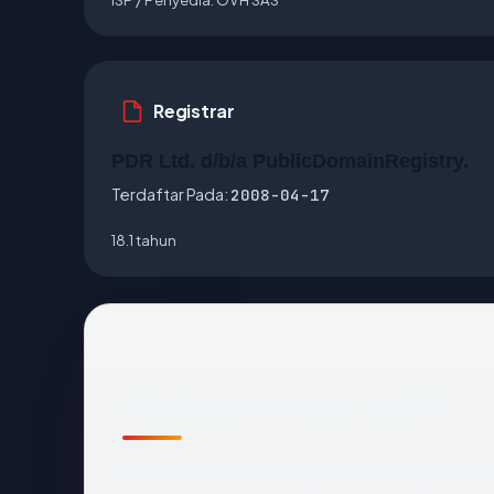
Registrar
PDR Ltd. d/b/a PublicDomainRegistry.
Terdaftar Pada:
2008-04-17
18.1 tahun
Ringkasan catatan publik
Dari catatan publik yang terkait dengan
nuan