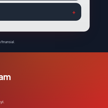
 finansial.
lam
yi.