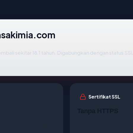
nsakimia.com
mbali sekitar 18.1 tahun. Digabungkan dengan status S
Sertifikat SSL
Tanpa HTTPS