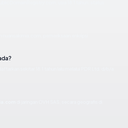
ublicDomainRegistry.com, usia 18.1 tahun, status
an nuansakimia.com, pemeriksaan enkripsi
ada?
arkan sekitar 18.1 tahun lalu melalui PDR Ltd. d/b/a
ia.com
di jaringan OVH SAS, secara geografis di