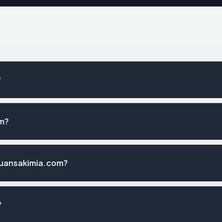
?
om?
nuansakimia.com?
?