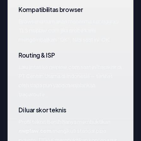
Kompatibilitas browser
Browser umum akan menerima konfigurasi
TLS nwplaw.com jika probe kami
mengembalikan "OK". Nilai saat ini: OK.
Routing & ISP
Lalu lintas ke nwplaw.com saat ini berakhir di
PT Centrin Utama di Indonesia — terlihat
oleh siapa pun yang menjalankan
traceroute.
Di luar skor teknis
Profil teknis bersih hanya membuktikan
nwplaw.com
mengikuti standar pipa
industri. TIDAK membuktikan konten jujur.