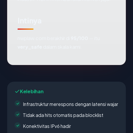
Intinya
nwplaw.com berakhir di
95/100
— itu
very_safe
dalam skala kami.
Kelebihan
Infrastruktur merespons dengan latensi wajar
Tidak ada hits otomatis pada blocklist
Konektivitas IPv6 hadir