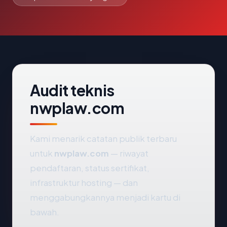
Audit teknis
nwplaw.com
Kami menarik catatan publik terbaru
untuk
nwplaw.com
— riwayat
pendaftaran, status sertifikat,
infrastruktur hosting — dan
menggabungkannya menjadi kartu di
bawah.