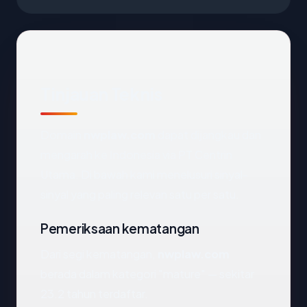
Tinjauan Teknis
Domain
nwplaw.com
dapat dijangkau dan
mengarah ke Indonesia via PT Centrin
Utama. Di bawah kami menelusuri sinyal-
sinyal yang paling relevan satu per satu.
Pemeriksaan kematangan
Dari segi kematangan,
nwplaw.com
berada dalam kategori "mature" — sekitar
23.2 tahun terdaftar.