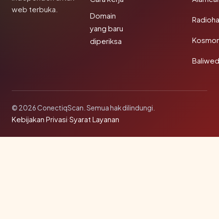
web terbuka.
Domain
Radioh
yang baru
Kosmon
diperiksa
Baliwe
© 2026 ConectiqScan. Semua hak dilindungi.
Kebijakan Privasi
·
Syarat Layanan