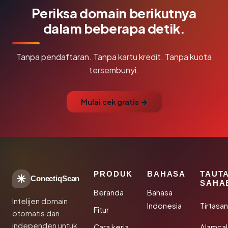
Periksa domain berikutnya
dalam beberapa detik.
Tanpa pendaftaran. Tanpa kartu kredit. Tanpa kuota
tersembunyi.
Mulai cek gratis →
PRODUK
BAHASA
TAUT
ConectiqScan
SAHA
Beranda
Bahasa
Intelijen domain
Indonesia
Tirtasa
Fitur
otomatis dan
independen untuk
Cara kerja
Alamca