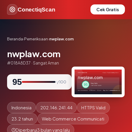
ConectiqScan
Cek Gratis
Beranda
›
Pemeriksaan
›
nwplaw.com
nwplaw.com
#018A8D37 · Sangat Aman
95
/ 100
Indonesia
202.146.241.44
HTTPS Valid
23.2 tahun
Web Commerce Communicati
Diperbarui
3 bulan yang lalu