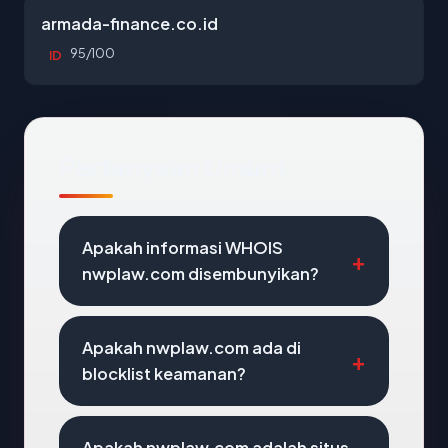
armada-finance.co.id
95/100
ID
Pertanyaan Umum
Apakah informasi WHOIS
nwplaw.com disembunyikan?
Apakah nwplaw.com ada di
blocklist keamanan?
Apakah nwplaw.com adalah situs