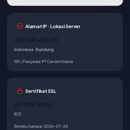
Alamat IP · Lokasi Server
202.146.241.44
Indonesia · Bandung
ISP / Penyedia:
PT Centrin Utama
Sertifikat SSL
HTTPS Valid
R13
Berlaku Sampai:
2026-07-28