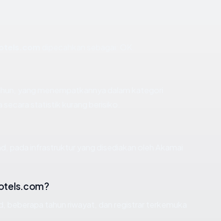
otels.com
dipecahkan sebagai: OK.
 tahun, yang menempatkannya dalam kategori
ecara statistik kurang berisiko.
d, pada infrastruktur yang disediakan oleh Akamai
otels.com?
id, beberapa tahun riwayat, dan registrar terkemuka