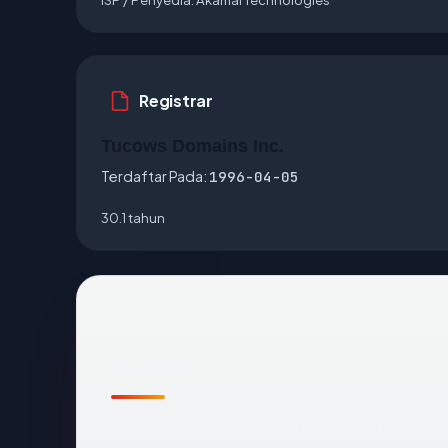
Registrar
Tucows Domains Inc.
Terdaftar Pada:
1996-04-05
30.1 tahun
Sekilas
Cara tercepat membaca
oberoihotels.co