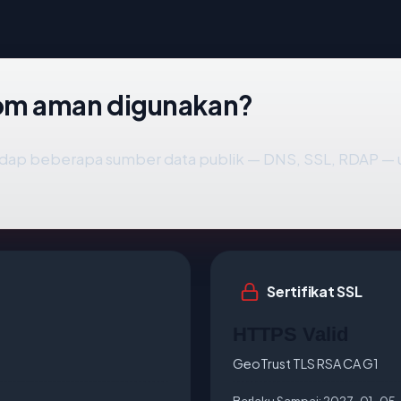
om aman digunakan?
dap beberapa sumber data publik — DNS, SSL, RDAP —
Sertifikat SSL
HTTPS Valid
GeoTrust TLS RSA CA G1
Berlaku Sampai:
2027-01-05