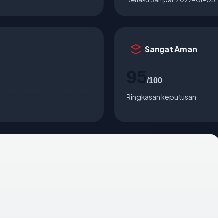
Sangat Aman
95
/100
Ringkasan keputusan
m
: negara Poland, usia 30.1 tahun, SSL OK, registrar