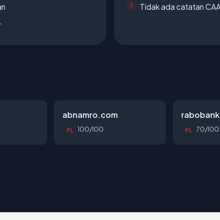
an
Tidak ada catatan CA
r
abnamro.com
rabobank
100/100
70/100
PL
PL