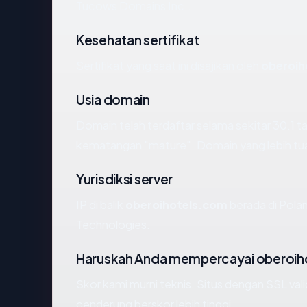
Tucows Domains Inc..
Kesehatan sertifikat
Sertifikat yang saat ini disajikan oleh
oberoih
Usia domain
Domain telah terdaftar selama sekitar 30.1
kematangan "mature". Domain yang lebih tua s
Yurisdiksi server
IP di balik
oberoihotels.com
berada di Polan
Technologies.
Haruskah Anda mempercayai oberoih
Skor kami murni teknis. Situs dengan SSL val
cenderung berskor lebih tinggi.