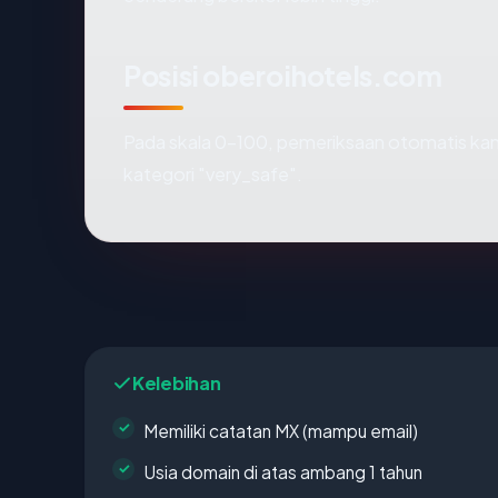
Posisi oberoihotels.com
Pada skala 0-100, pemeriksaan otomatis 
kategori "very_safe".
Kelebihan
Memiliki catatan MX (mampu email)
Usia domain di atas ambang 1 tahun