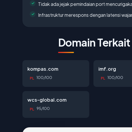
Tidak ada jejak pemindaian port mencurigak
Infrastruktur merespons dengan latensi waja
Domain Terkait
kompas.com
imf.org
100/100
100/100
PL
PL
wcs-global.com
95/100
PL