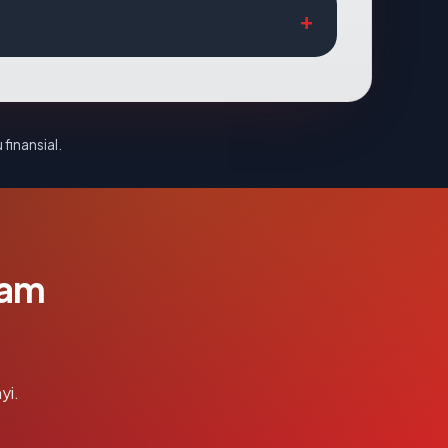
 finansial.
lam
yi.