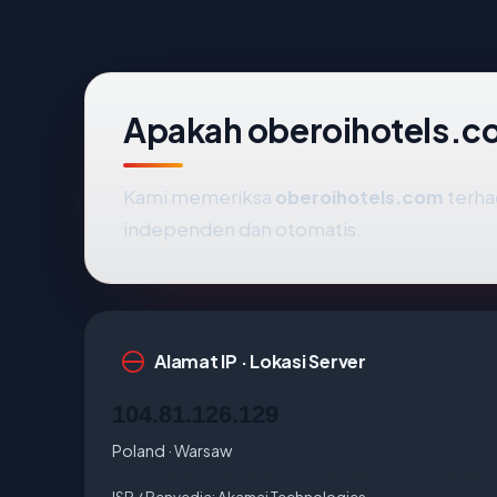
Apakah oberoihotels.c
Kami memeriksa
oberoihotels.com
terha
independen dan otomatis.
Alamat IP · Lokasi Server
104.81.126.129
Poland · Warsaw
ISP / Penyedia:
Akamai Technologies