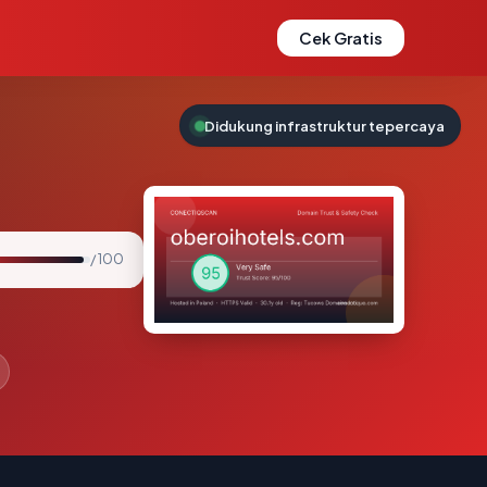
Cek Gratis
Didukung infrastruktur tepercaya
/ 100