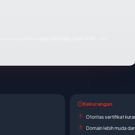
kami menempatkan
oberoihotels.com
di
95
— itu
Kekurangan
Otoritas sertifikat ku
Domain lebih muda dari