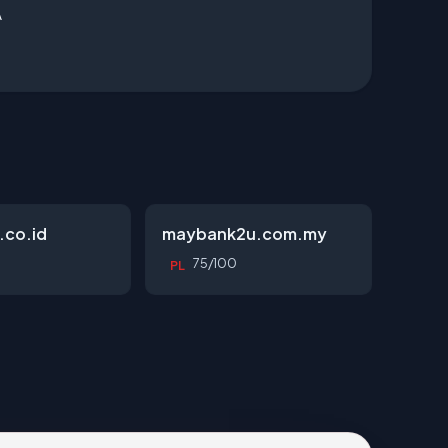
A
.co.id
maybank2u.com.my
75/100
PL