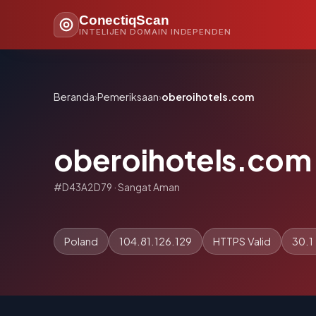
ConectiqScan
INTELIJEN DOMAIN INDEPENDEN
Beranda
›
Pemeriksaan
›
oberoihotels.com
oberoihotels.com
#D43A2D79 · Sangat Aman
Poland
104.81.126.129
HTTPS Valid
30.1