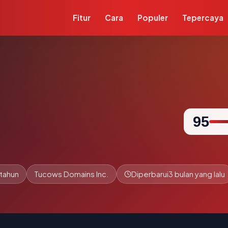
Fitur
Cara
Populer
Tepercaya
95
 tahun
Tucows Domains Inc.
Diperbarui
3 bulan yang lalu