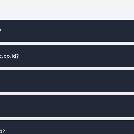
?
c.co.id?
id?