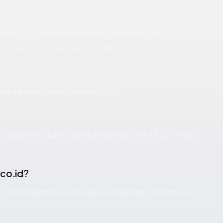
 tahun, yang menempatkannya dalam kategori
ecara statistik kurang berisiko.
.co.id
dipecahkan sebagai: OK.
, pada infrastruktur yang disediakan oleh HOSTINGER
co.id?
id, beberapa tahun riwayat, dan registrar terkemuka