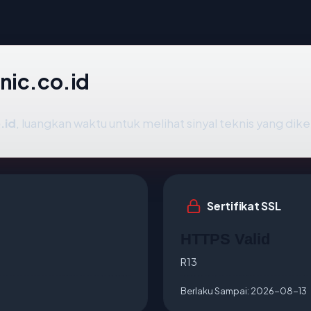
nic.co.id
.id
, luangkan waktu untuk melihat sinyal teknis yang di
Sertifikat SSL
HTTPS Valid
R13
Berlaku Sampai:
2026-08-13