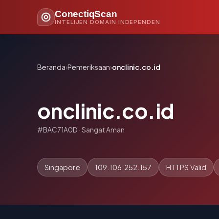
ConectiqScan
INTELIJEN DOMAIN INDEPENDEN
Beranda
›
Pemeriksaan
›
onclinic.co.id
onclinic.co.id
#BAC71A0D · Sangat Aman
Singapore
109.106.252.157
HTTPS Valid