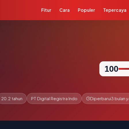
Fitur
Cara
Populer
Tepercaya
100
20.2 tahun
PT Digital Registra Indo
Diperbarui
3 bulan y