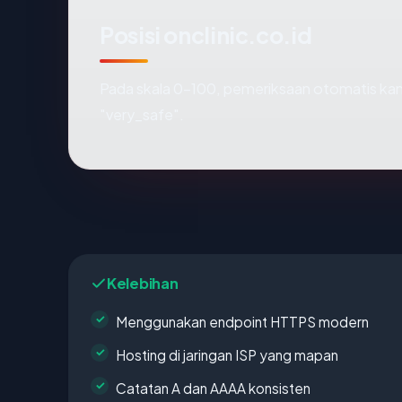
Posisi onclinic.co.id
Pada skala 0-100, pemeriksaan otomatis 
"very_safe".
Kelebihan
Menggunakan endpoint HTTPS modern
Hosting di jaringan ISP yang mapan
Catatan A dan AAAA konsisten