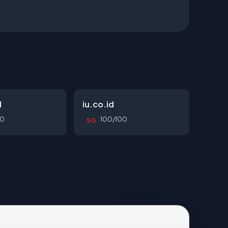
d
iu.co.id
00
100/100
SG