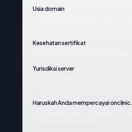
Usia domain
Domain telah terdaftar selama sekitar 20.2
kematangan "mature". Domain yang lebih tua s
Kesehatan sertifikat
Sertifikat yang saat ini disajikan oleh
onclinic
Yurisdiksi server
IP di balik
onclinic.co.id
berada di Singapore
SG.
Haruskah Anda mempercayai onclinic.
Skor kami murni teknis. Situs dengan SSL val
cenderung berskor lebih tinggi.