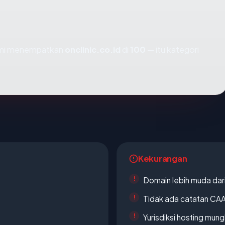
kami menempatkan
onclinic.co.id
di
100
— itu kategori
Kekurangan
Domain lebih muda dari
Tidak ada catatan CA
Yurisdiksi hosting mun