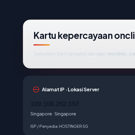
Kartu kepercayaan oncli
Sebelum bertransaksi dengan
onclinic.co
Alamat IP · Lokasi Server
109.106.252.157
Singapore · Singapore
ISP / Penyedia:
HOSTINGER SG