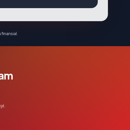
 finansial.
lam
yi.