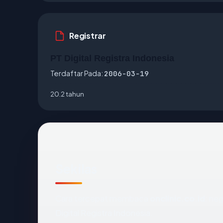
Registrar
PT Digital Registra Indonesia
Terdaftar Pada:
2006-03-19
20.2 tahun
Sekilas
Cara tercepat membaca
onclinic.co.id
: ne
Digital Registra Indonesia.