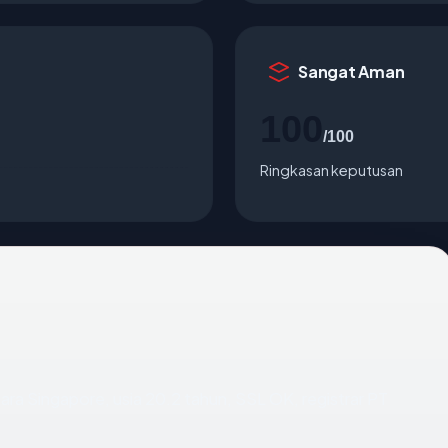
Sangat Aman
100
/100
Ringkasan keputusan
gara Singapore, usia 20.2 tahun, SSL OK, registrar PT