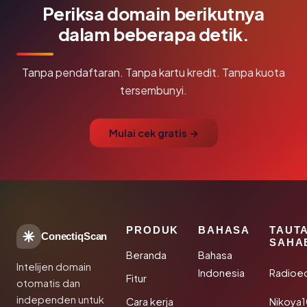
Periksa domain berikutnya
dalam beberapa detik.
Tanpa pendaftaran. Tanpa kartu kredit. Tanpa kuota
tersembunyi.
Mulai cek gratis →
PRODUK
BAHASA
TAUT
ConectiqScan
SAHA
Beranda
Bahasa
Intelijen domain
Indonesia
Radioe
Fitur
otomatis dan
independen untuk
Cara kerja
Nikoya