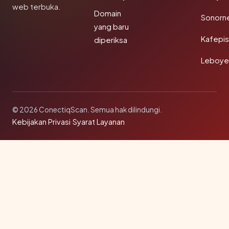
web terbuka.
Domain
Sonorn
yang baru
Kafepi
diperiksa
Leboye
© 2026 ConectiqScan. Semua hak dilindungi.
Kebijakan Privasi
·
Syarat Layanan