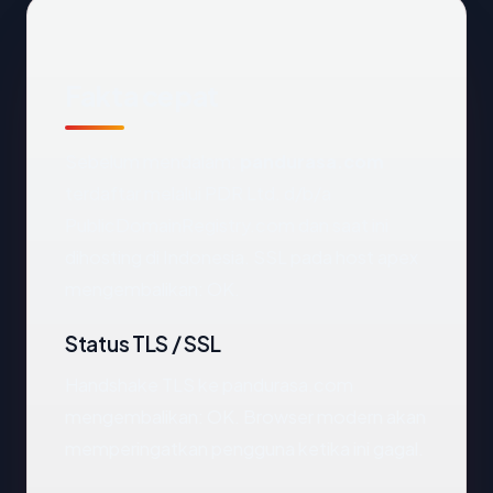
Fakta cepat
Sebelum mendalam:
pandurasa.com
terdaftar melalui PDR Ltd. d/b/a
PublicDomainRegistry.com dan saat ini
dihosting di Indonesia. SSL pada host apex
mengembalikan: OK.
Status TLS / SSL
Handshake TLS ke pandurasa.com
mengembalikan: OK. Browser modern akan
memperingatkan pengguna ketika ini gagal.