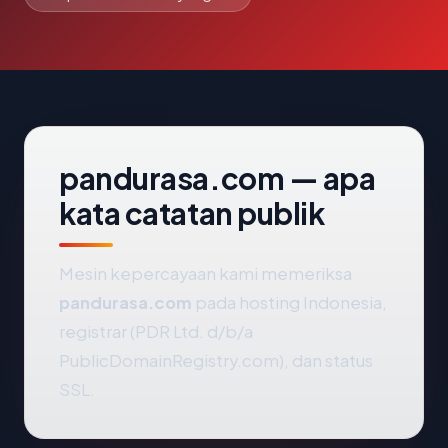
pandurasa.com — apa
kata catatan publik
Mesin kepercayaan kami memeriksa
pandurasa.com
pada hosting Indonesia,
registrar (PDR Ltd. d/b/a
PublicDomainRegistry.com), dan status
SSL.