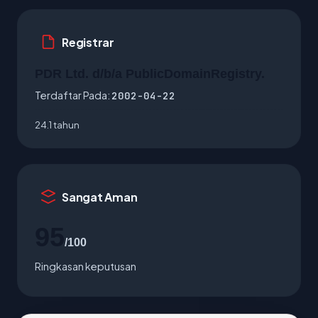
Registrar
PDR Ltd. d/b/a PublicDomainRegistry.
Terdaftar Pada:
2002-04-22
24.1 tahun
Sangat Aman
95
/100
Ringkasan keputusan