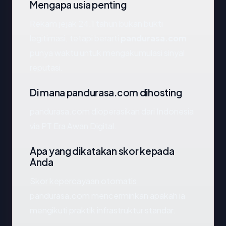
Mengapa usia penting
Rekam jejak 24.1 tahun bukan bukti
legitimasi, tetapi berarti
pandurasa.com
punya waktu untuk mengakumulasi sinyal
reputasi.
Di mana pandurasa.com dihosting
pandurasa.com dioperasikan dari Indonesia
via PT Era Awan Digital.
Apa yang dikatakan skor kepada
Anda
Skor kepercayaan otomatis
pandurasa.com mencerminkan apakah ia
mengikuti praktik infrastruktur standar.