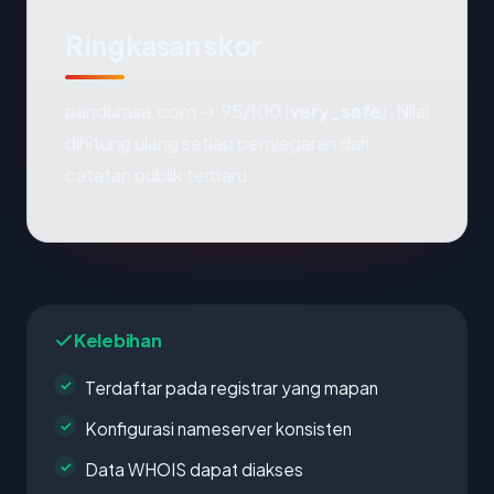
Ringkasan skor
pandurasa.com → 95/100 (
very_safe
). Nilai
dihitung ulang setiap penyegaran dari
catatan publik terbaru.
Kelebihan
Terdaftar pada registrar yang mapan
Konfigurasi nameserver konsisten
Data WHOIS dapat diakses