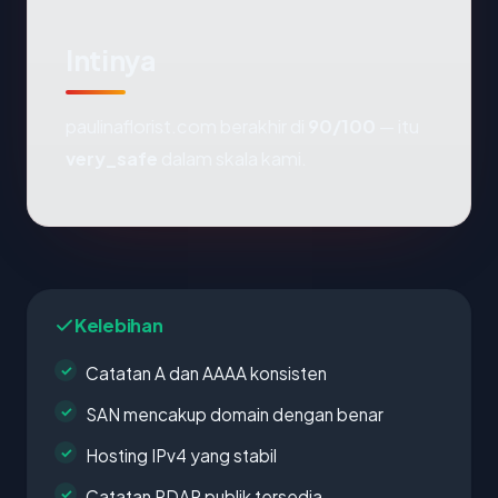
Intinya
paulinaflorist.com berakhir di
90/100
— itu
very_safe
dalam skala kami.
Kelebihan
Catatan A dan AAAA konsisten
SAN mencakup domain dengan benar
Hosting IPv4 yang stabil
Catatan RDAP publik tersedia