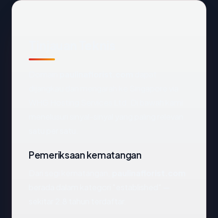
Tinjauan Teknis
Domain
paulinaflorist.com
dapat
dijangkau dan mengarah ke Singapore via
WHG Hosting Services Ltd. Di bawah kami
menelusuri sinyal-sinyal yang paling relevan
satu per satu.
Pemeriksaan kematangan
Dari segi kematangan,
paulinaflorist.com
berada dalam kategori "established" —
sekitar 2.8 tahun terdaftar.