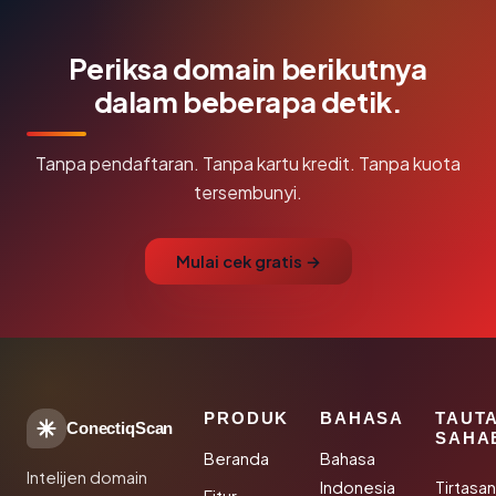
Periksa domain berikutnya
dalam beberapa detik.
Tanpa pendaftaran. Tanpa kartu kredit. Tanpa kuota
tersembunyi.
Mulai cek gratis →
PRODUK
BAHASA
TAUT
ConectiqScan
SAHA
Beranda
Bahasa
Intelijen domain
Indonesia
Tirtasa