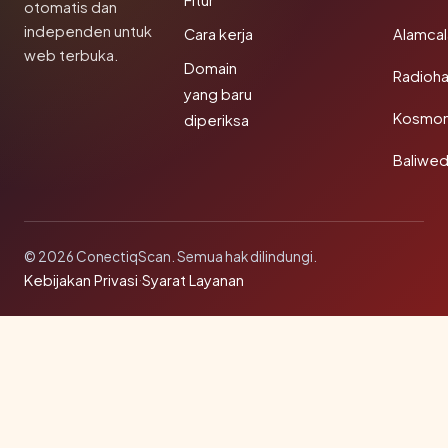
Fitur
otomatis dan
independen untuk
Cara kerja
Alamca
web terbuka.
Domain
Radioh
yang baru
Kosmon
diperiksa
Baliwe
© 2026 ConectiqScan. Semua hak dilindungi.
Kebijakan Privasi
·
Syarat Layanan