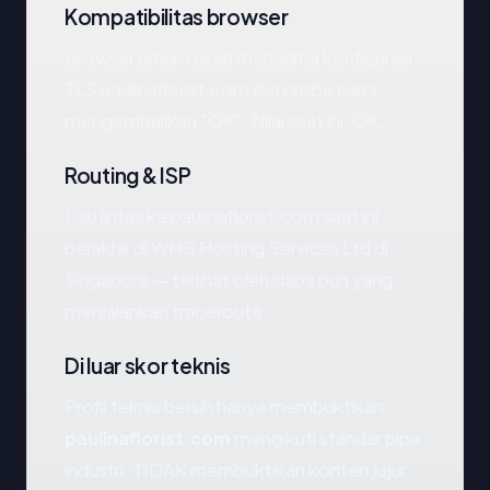
Kompatibilitas browser
Browser umum akan menerima konfigurasi
TLS paulinaflorist.com jika probe kami
mengembalikan "OK". Nilai saat ini: OK.
Routing & ISP
Lalu lintas ke paulinaflorist.com saat ini
berakhir di WHG Hosting Services Ltd di
Singapore — terlihat oleh siapa pun yang
menjalankan traceroute.
Di luar skor teknis
Profil teknis bersih hanya membuktikan
paulinaflorist.com
mengikuti standar pipa
industri. TIDAK membuktikan konten jujur.