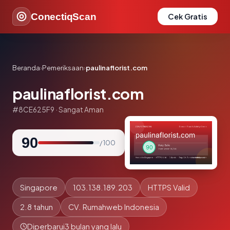
ConectiqScan
Cek Gratis
Beranda
›
Pemeriksaan
›
paulinaflorist.com
paulinaflorist.com
#8CE625F9 · Sangat Aman
90
/ 100
Singapore
103.138.189.203
HTTPS Valid
2.8 tahun
CV. Rumahweb Indonesia
Diperbarui
3 bulan yang lalu